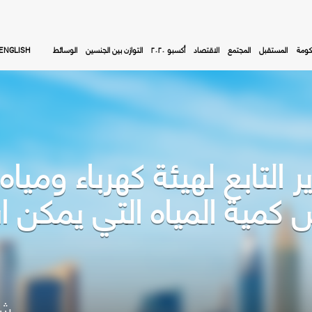
كومة
المستقبل
المجتمع
الاقتصاد
أكسبو ٢٠٢٠
التوازن بين الجنسين
الوسائط
ENGLISH
 التابع لهيئة كهرباء وميا
س كمية المياه التي يمكن
شا