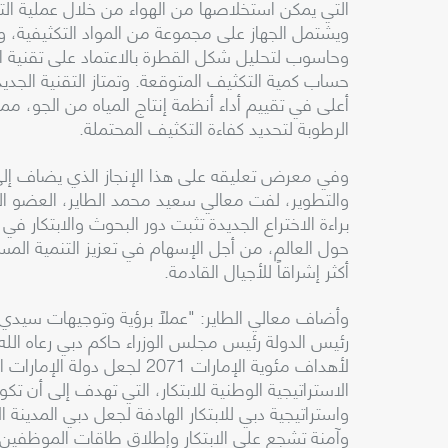
التي يمكن استخلاصها من الهواء من خلال عملية التكثي
ويشتمل الجهاز على مجموعة من المواد التكثيفية، و
وحاسوب لتحليل شكل القطرة بالاعتماد على تقنية ال
حساب كمية التكثيف المتوقعة. وتمتاز التقنية الجدي
أعلى في تقييم أداء أنظمة إنتاج المياه من الجو، 
الرطوبة لتحديد كفاءة التكثيف المحتملة.
وفي معرض تعليقه على هذا الإنجاز الذي يضاف إلى ا
والتطوير، لفت معالي سعيد محمد الطاير، العضو المن
براءة الاختراع الجديدة تثبت دور البحوث والابتكار 
حول العالم، من أجل الإسهام في تعزيز التنمية الم
أكثر إشراقاً للأجيال القادمة.
وأضاف معالي الطاير: "عملاً برؤية وتوجيهات سيد
رئيس الدولة رئيس مجلس الوزراء حاكم دبي رعاه الله،
لأهداف مئوية الإمارات 2071 ل
الاستراتيجية الوطنية للابتكار، التي تهدف إلى أن تكون
واستراتيجية دبي للابتكار الهادفة لجعل دبي المدينة ال
وآمنة تشجع على الابتكار وإطلاق طاقات الموظفين