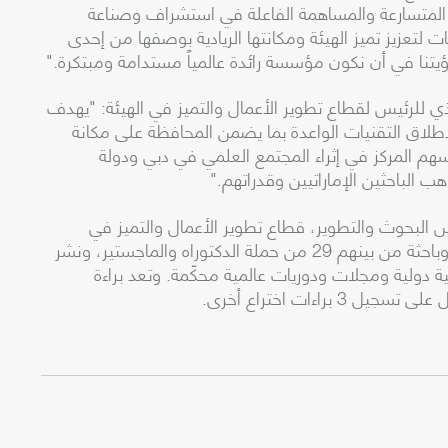
ات المتسارعة والمساهمة الفاعلة في استشراف وصناعة
 لتعزيز تميز الهيئة ومكانتها الريادية بوصفها من إحدى
تنا في أن نكون مؤسسة رائدة عالمياً مستدامة ومبتكرة."
ذي للرئيس لقطاع تطوير الأعمال والتميز في الهيئة: "يهدف
طلاق التقنيات الواعدة بما يضمن المحافظة على مكانة
سهم المركز في إثراء المجتمع العلمي في دبي ودولة
 الباحثين الإماراتيين وقدراتهم."
يس البحوث والتطوير، قطاع تطوير الأعمال والتميز في
الهيئة، إلى أن مركز البحوث والتطوير يضم 43 باحثاً وباحثة من بينهم 29 من حملة الدكتوراه والماجستير، ونشر
مؤتمرات علمية دولية ومجلات ودوريات عالمية محكّمة. وتعد براءة
راءات اختراع أخرى.