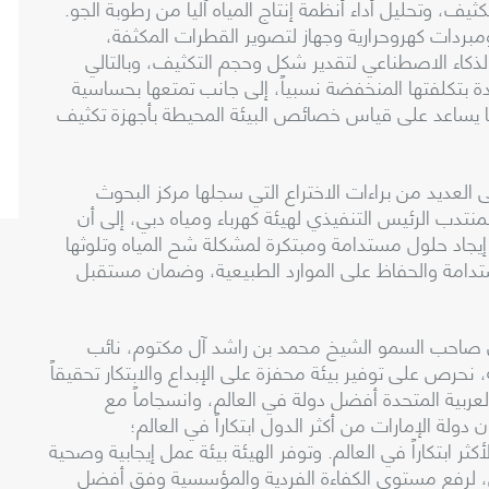
ف، وتحليل أداء أنظمة إنتاج المياه آلياً من رطوبة الجو.
مبردات كهروحرارية وجهاز لتصوير القطرات المكثفة،
ذكاء الاصطناعي لتقدير شكل وحجم التكثيف، وبالتالي
دة بتكلفتها المنخفضة نسبياً، إلى جانب تمتعها بحساسية
مما يساعد على قياس خصائص البيئة المحيطة بأجهزة تكثيف
لعديد من براءات الاختراع التي سجلها مركز البحوث
تدب الرئيس التنفيذي لهيئة كهرباء ومياه دبي، إلى أن
في إيجاد حلول مستدامة ومبتكرة لمشكلة شح المياه وتلوثها
ستدامة والحفاظ على الموارد الطبيعية، وضمان مستقبل
ي صاحب السمو الشيخ محمد بن راشد آل مكتوم، نائب
 نحرص على توفير بيئة محفزة على الإبداع والابتكار تحقيقاً
جعل دولة الإمارات العربية المتحدة أفضل دولة في العالم، وانسجاماً مع
 دولة الإمارات من أكثر الدول ابتكاراً في العالم؛
أكثر ابتكاراً في العالم. وتوفر الهيئة بيئة عمل إيجابية وصحية
، لرفع مستوى الكفاءة الفردية والمؤسسية وفق أفضل