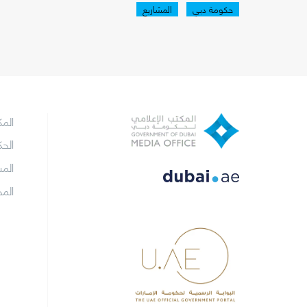
حكومة دبي
المشاريع
الم
الح
الم
الم