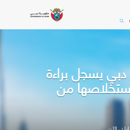
ه دبي يسجل براءة
 استخلاصها من
رك الآن