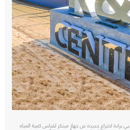
دبي براءة اختراع جديدة عن جهازٍ مبتكر لقياس كمية المياه