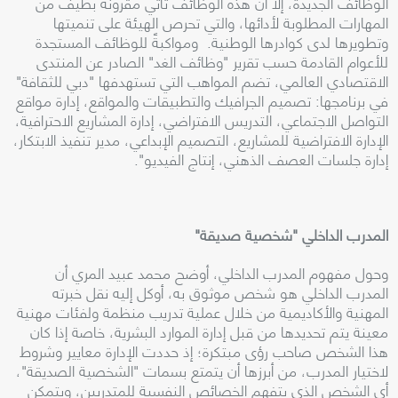
الوظائف الجديدة، إلا أن هذه الوظائف تأتي مقرونة بطيف من
المهارات المطلوبة لأدائها، والتي تحرص الهيئة على تنميتها
وتطويرها لدى كوادرها الوطنية. ومواكبةً للوظائف المستجدة
للأعوام القادمة حسب تقرير "وظائف الغد" الصادر عن المنتدى
الاقتصادي العالمي، تضم المواهب التي تستهدفها "دبي للثقافة"
في برنامجها: تصميم الجرافيك والتطبيقات والمواقع، إدارة مواقع
التواصل الاجتماعي، التدريس الافتراضي، إدارة المشاريع الاحترافية،
الإدارة الافتراضية للمشاريع، التصميم الإبداعي، مدير تنفيذ الابتكار،
إدارة جلسات العصف الذهني، إنتاج الفيديو
".
المدرب الداخلي "شخصية صديقة
"
وحول مفهوم المدرب الداخلي، أوضح محمد عبيد المري أن
المدرب الداخلي هو شخص موثوق به، أوكل إليه نقل خبرته
المهنية والأكاديمية من خلال عملية تدريب منظمة ولفئات مهنية
معينة يتم تحديدها من قبل إدارة الموارد البشرية، خاصة إذا كان
هذا الشخص صاحب رؤى مبتكرة؛ إذ حددت الإدارة معايير وشروط
لاختيار المدرب، من أبرزها أن يتمتع بسمات "الشخصية الصديقة"،
أي الشخص الذي يتفهم الخصائص النفسية للمتدربين، ويتمكن