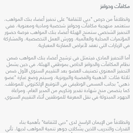
مكافآت وحوافز
وانطلاقاً من حرص "دبي للثقافة" على تحفيز أعضاء بنك المواهب،
ستعتمد منهجية مكافآت وحوافز شخصية ومادية ومعنوية، ففي
التحفيز الشخصي ستمنح الهيئة أعضاء بنك المواهب فرصة حضور
المؤتمرات المحلية والعالمية، وورش العمل التخصصية، والمشاركة
في الزيارات التي تعقد لأغراض المقارنة المعيارية
.
أما التحفيز المادي فيتمثل في ترشيح أعضاء بنك المواهب ضمن
نظام المكافآت والحوافز الخاص بموظفي الهيئة، في حين يشمل
التحفيز المعنوي تصنيف العضو بعد التقييم السنوي الأول ضمن
ثلاثة فئات: الذهبية والفضية والبرونزية، وسيتم وضع عبارة "عضو
ذهبي" بجانب المسمى الوظيفي في التوقيع الإلكتروني للموظف.
كما يتضمن منح شهادة تقدير وتكريم من المدير العام، ومراعاة
الجهود المبذولة في نقل المعرفة للموظفين أثناء التقييم السنوي
.
وانطلاقاً من الإيمان الراسخ لدى "دبي للثقافة" بأهمية بناء
القدرات والتدريب اللذين يشكلان جوهر تنمية المواهب لديها، تأتي