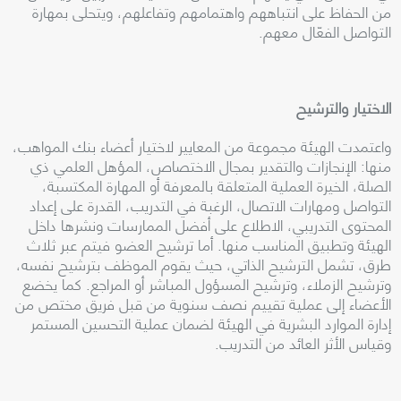
من الحفاظ على انتباههم واهتمامهم وتفاعلهم، ويتحلى بمهارة
التواصل الفعّال معهم
.
الاختيار والترشيح
واعتمدت الهيئة مجموعة من المعايير لاختيار أعضاء بنك المواهب،
منها: الإنجازات والتقدير بمجال الاختصاص، المؤهل العلمي ذي
الصلة، الخيرة العملية المتعلقة بالمعرفة أو المهارة المكتسبة،
التواصل ومهارات الاتصال، الرغبة في التدريب، القدرة على إعداد
المحتوى التدريبي، الاطلاع على أفضل الممارسات ونشرها داخل
الهيئة وتطبيق المناسب منها. أما ترشيح العضو فيتم عبر ثلاث
طرق، تشمل الترشيح الذاتي، حيث يقوم الموظف بترشيح نفسه،
وترشيح الزملاء، وترشيح المسؤول المباشر أو المراجع. كما يخضع
الأعضاء إلى عملية تقييم نصف سنوية من قبل فريق مختص من
إدارة الموارد البشرية في الهيئة لضمان عملية التحسين المستمر
وقياس الأثر العائد من التدريب
.