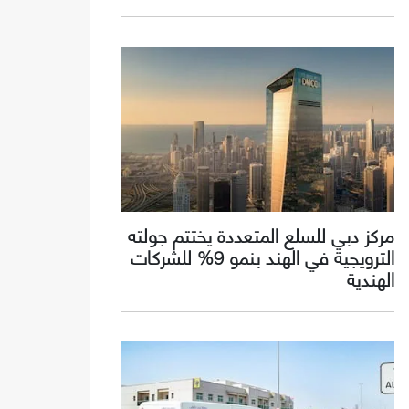
مركز دبي للسلع المتعددة يختتم جولته
الترويجية في الهند بنمو 9% للشركات
الهندية