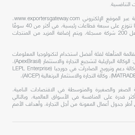
 التنافسية
.
 عبر الموقع الإلكتروني
www.exportersgateway.com
،
وذلك للبحث عن الفرص وتحديدها، حول 60 منتجًا تتوزع على سبعة قطاعات رئيسية، في أكثر من 40 سوقًا
مستهدفًا على مستوى العالم. ولدى البوابة بالفعل 200 شركة مسجلة، ويتم إضافة المزيد من المنتجات
ئمة المتأهلة لفئة أفضل استخدام لتكنولوجيا المعلومات
وكالة البرازيلية لتشجيع التجارة والاستثمار (
ApexBrasil
)،
كالة دعم وترويج الصادرات في جورجيا (
LEPL Enterprise
MATRAD
)، وكالة التجارة والاستثمار البرتغالية (
AICEP
)،
ية الصغر والصغيرة والمتوسطة في الاقتصادات النامية،
كثر قدرة على المنافسة في الأسواق العالمية، وبالتالي
أطر جدول أعمال المعونة من أجل التجارة، وأهداف الأمم