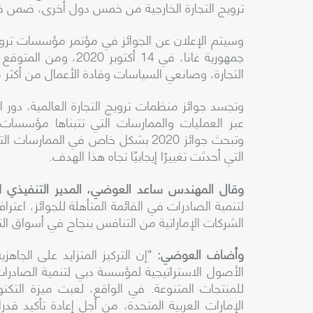
ترويج التجارة الخارجية من خمس دول أخرى، ضمن ف
وسيتم الإعلان عن الجوائز في مؤتمر مؤسسات ترويج 
جمهورية غانا، في 14 أكتوبر 2020، ومن المتوقع أن يجمع المؤتمر أكثر من 200 من ممثلي
التجارة،
وصانعي السياسات وقادة الأعمال من أكثر من 70 اقتص
وتجسد جوائز
منظمات ترويج التجارة العالمية،
دور ا
عبر العمليات والممارسات التي تتبناها
مؤسسات تر
وتبحث جوائز 2020 بشكل خاص في المم
التي أحدثت تغييرًا إيجابيًا تجاه هذا الهدف
.
وقال المهندس ساعد العوضي، المدير التنفيذي 
لتنمية الصادرات في القائمة المتأهلة للجوائز، اعترا
الشركات الإماراتية من التنافس بنجاح في أسواق ال
وأضاف العوضي:
"إن التركيز المتزايد على الجاهز
الأصول الاستراتيجية لمؤسسة دبي لتنمية الصادرا
للمنتجات المتنوعة. في الواقع، لعبت ميزة التكنول
الإمارات العربية المتحدة، من أجل إعادة تأكيد قد