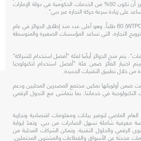
خلال أزمة فيروس كورونا كوفيد-19، كما من المقرر أن تكون 50% من الخدمات الحكومية في دولة الإمارات
د على زيادة سرعة حركة التجارة عبر دبي".
WTPO
) 60 طلباً، وهو أعلى عدد منذ إطلاق الجوائز في عام
 ترويج التجارة، التي تساعد المؤسسات الصغيرة والمتوسطة
ت"، يتم منح الجوائز أيضًا لفئة "أفضل استخدام للشراكة"
يتم اختيار الفائز ضمن فئة "أفضل استخدام لتكنولوجيا
ة من خلال تطبيق التقنيات الجديدة.
ت ضمن أولوياتها تمكين مجتمع المصدرين المحليين ودعم
 التكنولوجية في خدماتنا، بما يتماشى مع التحول الرقمي
 العام الماضي لتوفير بيانات ومعلومات اقتصادية وتجارية
نصة معرفية شاملة تسهل الصادرات من دبي. وتعدّ (بوابة
وى الرقمي والحلول التقنية، وتمكن الشركات المحلية من
مات محدثة عن الأسواق والقطاعات والمشترين المحتملين،