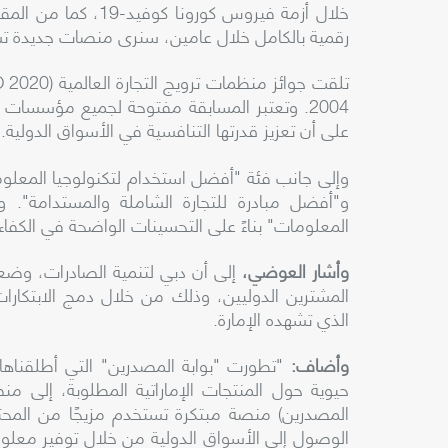
رقمية بالكامل خلال عامين، سنرى منصات جديدة تساع
تلقت جوائز منظمات ترويج التجارة العالمية (
 2020
2004. وتعتبر المسابقة مفتوحة لجميع مؤسسات
على أن تعزيز قدرتها التنافسية في الأسواق الدولية
.
وإلى جانب فئة "أفضل استخدام لتكنولوجيا المعلوما
و"أفضل مبادرة للتجارة الشاملة والمستدامة". و
المعلومات" بناءً على التحسينات الواضحة في الكفاء
وأشار العوضي،
إلى أن
دبي لتنمية الصادرات، وضع
المشترين الدوليين، وذلك من خلال دمج الابتكارات
الذي تشهده الإمارة.
وأضاف:
"تطورت "بوابة المصدرين" التي أطلقناها
حيوية حول المنتجات الإماراتية المطلوبة، إلى م
المصدرين) منصة مبتكرة تستخدم مزيجًا من المحت
الوصول إلى الأسواق الدولية من خلال توفير معلو