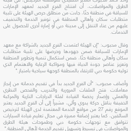
الطرق والمواصلات، أن افتتاح الفرع الجديد لمعهد الإمارات
للسياقة في منطقة حتّا، جاءت من منطلق حرص الهيئة على تلبية
متطلبات سكان وأهالي المنطقة في توفير الخدمة والتخفيف
عليهم من عناء التنقل إلى مدينة دبي أو إمارة أخرى للحصول على
الخدمات.
وقال محبوب: "إن الهيئة اعتمدت الفرع الجديد بالشراكة مع معهد
الإمارات للسياقة ضمن جهودها وحرصها على تلبية متطلبات
سكان وأهالي منطقة حتّا، ضمن استكمال تنمية وتطوير المنطقة
وتعزيز عناصر جودة الحياة فيها ومواكبة الرعاية والاهتمام الذي
توليه حكومة دبي للارتقاء بالمنطقة كوجهة سياحية بامتياز."
وأضاف محبوب: "أن الفرع الجديد بدأ في تقديم خدماته من إنجاز
معاملات فتح الملفات المرورية والتدريب والفحص النظري
والعملي وإصدار رخصة القيادة لفئة الدراجات النارية والمركبة
الخفيفة بناقل حركة يدوي وآلي، مشيراً إلى أن الفرع الجديد يعتبر
الموقع رقم 27 من مواقع الخدمة المعتمدة لدى الهيئة لترخيص
السائقين، كما يعتبر إضافة مميزة في مجال تعليم قيادة السيارات
تتوافق مع توجهات حكومة دبي وطموحات هيئة الطرق
والمواصلات في تبسيط وتسهيل تقديم الخدمة لأهالي المنطقة."