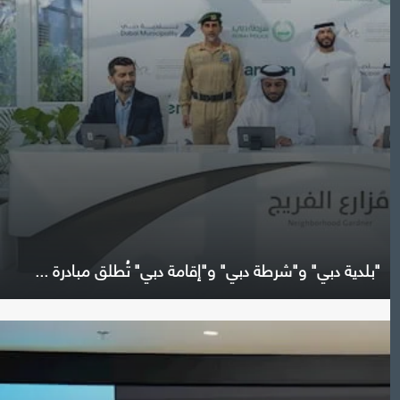
"بلدية دبي" و"شرطة دبي" و"إقامة دبي" تُطلق مبادرة ...