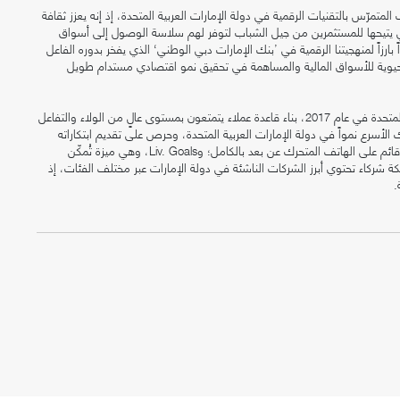
ل الشباب المتمرّس بالتقنيات الرقمية في دولة الإمارات العربية المتحدة، إذ إنه يعزز ثقافة
التي يتيحها للمستثمرين من جيل الشباب لتوفر لهم سلاسة الوصول إلى أسواق
ً بارزاً لمنهجيتنا الرقمية في ’بنك الإمارات دبي الوطني‘ الذي يفخر بدوره الفاعل
ة وحيوية للأسواق المالية والمساهمة في تحقيق نمو اقتصادي مستدام طويل
يواصل ’.Liv ‘، أول بنك رقمي تم إطلاقه في دولة الإمارات العربية المتحدة في عام 2017، بناء قاعدة عملاء يتمتعون بمستوى عالٍ من الولاء والتفاعل
الأسرع نمواً في دولة الإمارات العربية المتحدة، وحرص على تقديم ابتكاراته
المتعددة والفريدة من نوعها في السوق، ومن بينها ميزة فتح حساب قائم على الهاتف المتحرك عن بعد بالكامل؛ وLiv. Goals، وهي ميزة تُمكّن
بكة شركاء تحتوي أبرز الشركات الناشئة في دولة الإمارات عبر مختلف الفئات، إذ