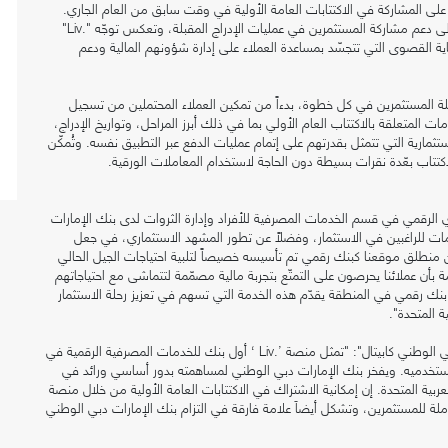
على المشاركة في الاكتتابات العامة الأولية في وقت سابق من العام الجاري.
وتهدف هذه المبادرة التي تم إطلاقها بالتعاون مع سوق دبي المالي إلى دعم مشاركة المستثمرين في عمليات الإدراج المقبلة، وتعكس توجّه ".Liv"
غاية القصوى التي تتجسّد بمساعدة العملاء على إدارة شؤونهم المالية ودعم
.
ي في دعم رحلة المستثمرين في كل خطوة، بدءاً من تمكين العملاء المحتملين من تسجيل
مات المتعلقة بالاكتتاب العام الأولي بما في ذلك أبرز المراحل، وتواريخ الإدراج،
تثمارية التي تتمثل بقدرتهم على إتمام عمليات الدفع عبر التطبيق نفسه. وتُمكّن
كتتاب بعّدة نقرات بسيطة دون الحاجة لاستخدام المعاملات الورقية.
ي الرقمي في قسم الخدمات المصرفية للأفراد وإدارة الثروات لدى بنك الإمارات
ات للراغبين في الاستثمار، وفضلاً عن تطور المشهد الاستثماري، في جعل
. ومن منطلق موقعنا كبنك رقمي تم تأسيسه خصيصاً لتلبية احتياجات الجيل الحالي
 بالمجال الرقمي، نحن في’.Liv ‘ على دراية تامة بأن عملائنا يحرصون على التمتّع بتجربة مالية مصمّمة لتتماشى مع احتياجاتهم
نك رقمي في المنطقة يقدّم هذه الخدمة التي تسهم في تعزيز رحلة الاستثمار
ة المتحدة".
ومن جانبه، قال محمد البستكي، الرئيس التنفيذي لشركة "الإمارات دبي الوطني كابيتال": "تمثل منصة ’.Liv ‘ أول بنك للخدمات المصرفية الرقمية في
لمستخدميه. ويفخر بنك الإمارات دبي الوطني لمساهمته بدور أساسي ورائد في
بية المتحدة. إن إمكانية الاشتراك في الاكتتابات العامة الأولية من خلال منصة
مية شاملة للمستثمرين، وتشكل أيضاَ علامة فارقة في التزام بنك الإمارات دبي الوطني