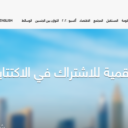
كومة
المستقبل
المجتمع
الاقتصاد
أكسبو ٢٠٢٠
التوازن بين الجنسين
الوسائط
ENGLISH
شا