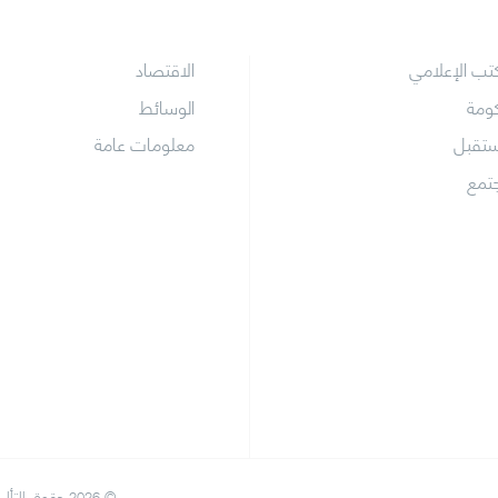
كتب الإعلامي
الاقتصاد
كومة
الوسائط
ستقبل
معلومات عامة
جتمع
© 2026 حقوق التأليف والنشر حول المكتب الإعلامي لحكومة دبي. كل الحقوق محفوظة.