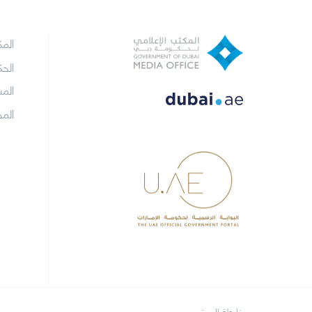
الم
الح
الم
الم
خارطة الموقع