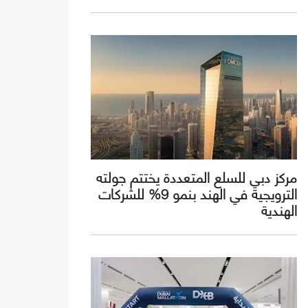
مركز دبي للسلع المتعددة يختتم جولته
الترويجية في الهند بنمو 9% للشركات
الهندية