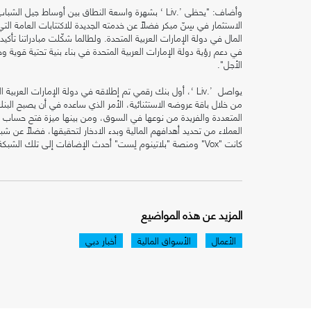
وأضاف: "يحظى ’.Liv ‘ بشهرة واسعة النطاق بين أوساط جي
الاستثمار في سِنّ مبكر فضلاً عن خدمته الجديدة للاكتتابات العامة 
المال في دولة الإمارات العربية المتحدة. ولطالما شكّلت مبادراتنا تأكيدا
في دعم رؤية دولة الإمارات العربية المتحدة في بناء بنية تحتية قوي
الأجل".
من خلال باقة عروضه الاستثنائية، الأمر الذي ساعده في أن يصبح البنك 
العملاء من تحديد أهدافهم المالية وبدء الادخار لتحقيقها، فضلاً عن ش
كانت "Vox" ومنصة "بلاتينوم لِست" أحدث الإضافات إلى تلك الشبكة.
المزيد عن هذه المواضيع
الأعمال
الأسواق المالية
أخبار دبي