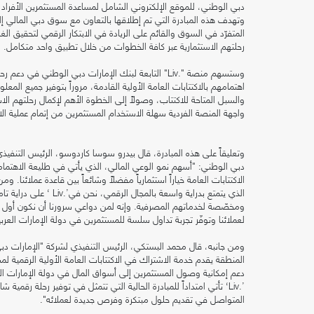
دبي الوطني، للموقع الإلكتروني الشامل لمساعدة المستثمرين الأفراد 
المتفرّد في السوق والقائم على الريادة في الابتكار الرقمي لتحقيق ال
رحلتهم الاستثمارية عبر كافة الخطوات من خلال تطبيق واحد متكامل
وستسهم منصة ".Liv" التابعة لبنك الإمارات دبي الوطن
اهتمامهم بالاكتتابات العامة الأولية القادمة، مروراً بتوفير جميع المعلو
والسبل المتاحة للاكتتاب، وصولاً إلى الخطوة الأهم لإكمال رحلتهم الاس
واجهة المنصة الفردية سهلة الاستخدام المستثمرين من إتمام عملية الا
وتعليقاً على هذه المبادرة، قال بيدرو سوسا كاردوسو، الرئيس التنفيذ
دبي الوطني: "أسهم نمو الوعي المالي، الذي يأتي في طليعة الاهتمام
الاكتتابات العامة خياراً استثمارياً مفضلاً وشائعاً بين قاعدة عملائنا
الذي يتمتع بدراية واسعة
ومخصّصة لخدماتهم المصرفية. وإنه لمن دواعي سرورنا أن نكون أول ب
لعملائنا وتوفّر تجربة تداول سلسة للمستثمرين في دولة الإمارات العربي
المنطقة يقدم خدمة الاشتراك في الاكتتابات العامة الأولية الرقمية 
دعم إمكانية وصول المستثمرين إلى أسواق المال في دولة الإمارات العر
’.Liv‘ تأتي امتداداً للمبادرة الحالية التي تتمثل في توفير رحلة رق
المتواصل في تقديم حلول مبتكرة وفرص جديدة لعملائه".