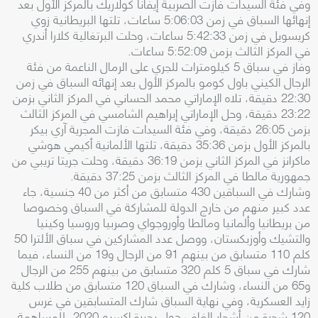
وفي فئة السيدات فازت الصربية إيفانا كولاريك بالمركز الأول بعد
إنهائها السباق في زمن 5:06:03 ساعات، تلتها البريطانية زوي
كريسويل في زمن 5:42:33 ساعات، وحلت البرتغالية كلارا أندري
في المركز الثالث بزمن 5:52:09 ساعات.
وفاز في سباق 5 كيلومترات للجري على الرمال الناعمة من فئة
الرجال الكيني باول كومو بالمركز الأول بعد إنهائه السباق في زمن
22:30 دقيقة، تلاه الإماراتي محمد الحساني في المركز الثاني بزمن
23:22 دقيقة، وحل الإماراتي إبراهيم الشامسي في المركز الثالث
بزمن 26:05 دقيقة، وفي فئة السيدات فازت المجرية آري بيكر
بالمركز الأول بزمن 35:36 دقيقة، تلتها الألمانية أكيمي هوشي
ماكرانز في المركز الثاني بزمن 36:19 دقيقة، وحلت جريتا تريبي من
جمهورية مالطا في المركز الثالث بزمن 37:25 دقيقة.
وشارك في السباقين 430 متسابق من أكثر من 40 جنسية، جاء
عدد كبير منهم من خارج الدولة للمشاركة في السباق وخصوصا
من بريطانيا وألمانيا ومالطا وأوروجواي وصربيا وروسيا وكينيا
والتشيك وأوزبكستان، ووصل عدد المشاركين في سباق الألترا 50
كلم 110 متسابق من بينهم 91 من الرجال و19 من النساء، فيما
شارك في سباق 5 كلم 320 متسابق من بينهم 255 من الرجال
و65 من النساء، وشارك في السباق 120 متسابق من طلاب كلية
زايد العسكرية، وفي نهاية السباق شارك المتسابقين في غرس
120 شجرة من أشجار الغاف حول بحيرة إكسبو 2020، للمساهمة