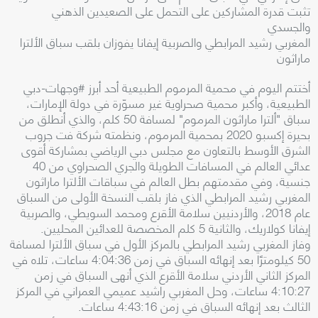
تثبت قدرة المشاركين على التحمل على الصعيدين الذهني
والجسدي
المغربي رشيد المرابطي والصربية إيفانا يفوزان بلقب سباق الألترا
ماراثون
أختتم اليوم في محمية المرموم الطبيعية أحد أبرز #وجهات-دبي
الطبيعية، وأكبر محمية صحراوية غير مسوّرة في دولة الإمارات،
سباق "ألترا ماراثون المرموم" لمسافة 50 كلم، والذي أنطلق من
بحيرة إكسبو 2020 بمحمية المرموم، ونظمته شركة فت جروب
الشرق الأوسط بالتعاون مع مجلس دبي الرياضي بمشاركة أقوى
عدائي العالم في المسافات الطويلة والجري الصحراوي من 40
جنسية، وفي مقدمتهم بطل العالم في سباقات الألترا ماراثون
المغربي رشيد المرابطي الذي فاز بلقب النسخة الأولى من السباق
عام 2018، والأردنيين سلامة الأقرع ومحمد السويطي، والصربية
إيفانا كولاريك، والثانية 5 كلم المخصصة للعدائين المحليين.
وفاز المغربي رشيد المرابطي بالمركز الأول في سباق الألترا لمسافة
50 كيلومترًا بعد إنهائه السباق في زمن 4:04:36 ساعات، تلاه في
المركز الثاني الأردني سلامة الأقرع الذي أنهى السباق في زمن
4:10:27 ساعات، وحل المغربي راشيد عميمي العمراني في المركز
الثالث بعد إنهائه السباق في زمن 4:43:16 ساعات.