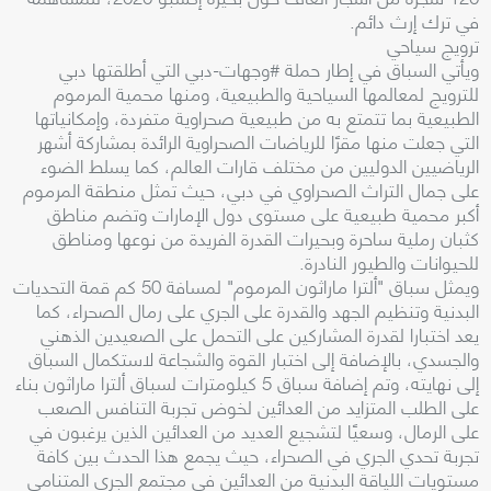
في ترك إرث دائم.
ترويج سياحي
ويأتي السباق في إطار حملة #وجهات-دبي التي أطلقتها دبي
للترويج لمعالمها السياحية والطبيعية، ومنها محمية المرموم
الطبيعية بما تتمتع به من طبيعية صحراوية متفردة، وإمكانياتها
التي جعلت منها مقرًا للرياضات الصحراوية الرائدة بمشاركة أشهر
الرياضيين الدوليين من مختلف قارات العالم، كما يسلط الضوء
على جمال التراث الصحراوي في دبي، حيث تمثل منطقة المرموم
أكبر محمية طبيعية على مستوى دول الإمارات وتضم مناطق
كثبان رملية ساحرة وبحيرات القدرة الفريدة من نوعها ومناطق
للحيوانات والطيور النادرة.
ويمثل سباق "ألترا ماراثون المرموم" لمسافة 50 كم قمة التحديات
البدنية وتنظيم الجهد والقدرة على الجري على رمال الصحراء، كما
يعد اختبارا لقدرة المشاركين على التحمل على الصعيدين الذهني
والجسدي، بالإضافة إلى اختبار القوة والشجاعة لاستكمال السباق
إلى نهايته، وتم إضافة سباق 5 كيلومترات لسباق ألترا ماراثون بناء
على الطلب المتزايد من العدائين لخوض تجربة التنافس الصعب
على الرمال، وسعيًا لتشجيع العديد من العدائين الذين يرغبون في
تجربة تحدي الجري في الصحراء، حيث يجمع هذا الحدث بين كافة
مستويات اللياقة البدنية من العدائين في مجتمع الجري المتنامي