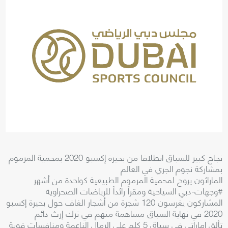
نجاح كبير للسباق انطلاقا من بحيرة إكسبو 2020 بمحمية المرموم
بمشاركة نجوم الجري في العالم
الماراثون يروج لمحمية المرموم الطبيعية كواحدة من أشهر
#وجهات-دبي السياحية ومقراً رائداً للرياضات الصحراوية
المشاركون يغرسون 120 شجرة من أشجار الغاف حول بحيرة إكسبو
2020 في نهاية السباق مساهمة منهم في ترك إرث دائم
تألق إماراتي في سباق 5 كلم على الرمال الناعمة ومنافسات قوية