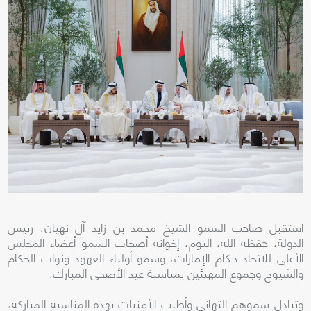
استقبل صاحب السمو الشيخ محمد بن زايد آل نهيان، رئيس
الدولة، حفظه الله، اليوم، إخوانه أصحاب السمو أعضاء المجلس
الأعلى للاتحاد حكام الإمارات، وسمو أولياء العهود ونواب الحكام
والشيوخ وجموع المهنئين بمناسبة عيد الأضحى المبارك.
وتبادل سموهم التهاني وأطيب الأمنيات بهذه المناسبة المباركة،