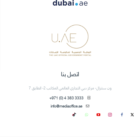
اتصل بنا
ون سنترال- مركز دبي التجاري العالمي المكاتب 2- الطابق 7
+971 (0) 4 383 3333
info@mediaoffice.ae