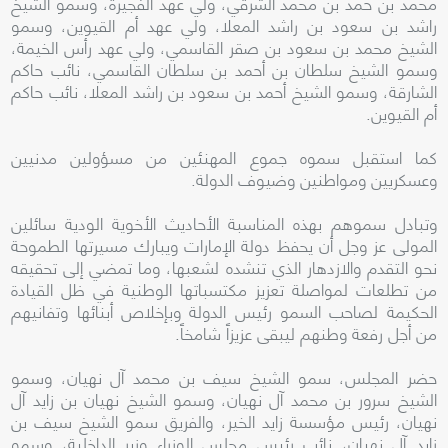
محمد بن حمد بن محمد الشرقي، ولي عهد الفجيرة، وسمو الشيخ
راشد بن سعود بن راشد المعلا، ولي عهد أم القيوين، وسمو
الشيخ محمد بن سعود بن صقر القاسمي، ولي عهد رأس الخيمة،
وسمو الشيخ سلطان بن أحمد بن سلطان القاسمي، نائب حاكم
الشارقة، وسمو الشيخ أحمد بن سعود بن راشد المعلا، نائب حاكم
أم القيوين.
كما استقبل سموه جموع المهنئين من مسؤولين مدنيين
وعسكريين ومواطنين وضيوف الدولة.
وتبادل سموهم بهذه المناسبة الأحاديث الأخوية الودية سائلين
المولى عز وجل أن يحفظ دولة الإمارات ويبارك مسيرتها الطموحة
نحو التقدم والازدهار الذي تنشده لشعبها، وما تمضي إلى تحقيقه
من تطلعات لمواصلة تعزيز مكتسباتها الوطنية في ظل القيادة
الحكيمة لصاحب السمو رئيس الدولة وبإخلاص أبنائها وتفانيهم
من أجل رفعة وطنهم ليبقى عزيزاً شامخاً.
حضر المجلس، سمو الشيخ سيف بن محمد آل نهيان، وسمو
الشيخ سرور بن محمد آل نهيان، وسمو الشيخ نهيان بن زايد آل
نهيان، رئيس مؤسسة زايد الخير، والفريق سمو الشيخ سيف بن
زايد آل نهيان، نائب رئيس مجلس الوزراء وزير الداخلية، وسمو