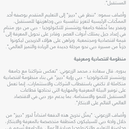
المستقبل".
وأضاف سموه: "ننظر في "دييز" إلى التعليم المتقدم بوصفه أحد
الممكّنات الرئيسية لتعزيز تنافسية دبي وجاهزيتها للمستقبل،
ونفخر بما تُحقّقه جامعة روتشستر للتكنولوجيا - دبي من دور متنامٍ
في إعداد جيل يمتلك أدوات العصر، وقادر على تحويل المعرفة إلى
قيمة اقتصادية ومجتمعية. ونراهن على هؤلاء الخريجين ليكونوا
جزءاً من مسيرة دبي نحو مرحلة جديدة من الريادة والتميز العالمي".
منظومة اقتصادية ومعرفية
بدوره، قال سعادة د.محمد الزرعوني: "تعكس شراكتنا مع جامعة
روتشستر للتكنولوجيا - دبي رؤية "دييز" في بناء منظومة اقتصادية
متكاملة لا تكتفي باستقطاب الشركات والاستثمارات، إنما تعمل
على توفير البيئة المعرفية والمهارية التي تحتاجها قطاعات
المستقبل للنمو والاستدامة، بما يدعم دور دبي في الاقتصاد
العالمي القائم على الابتكار".
وأضاف الزرعوني: "يمثّل تخريج هذه الدفعة امتداداً لدور "دييز" من
خلال واحة دبي للسيليكون كمنطقة متخصصة بالمعرفة والابتكار،
وحاضنة للتعليم والتكنولوجيا وريادة الأعمال. فالجامعة تُسهم في