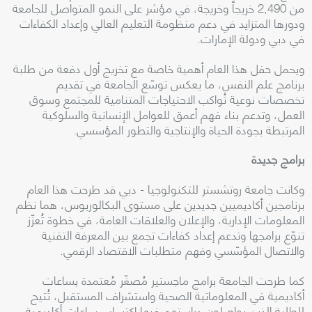
من 2,490 خريجاً وخريجة، في مؤشر على النمو المتواصل للجامعة
ودورها المتزايد في دعم منظومة التعليم العالي وإعداد الكفاءات
في دبي ودولة الإمارات.
ويحمل حفل هذا العام أهمية خاصة مع تخريج أول دفعة من طلبة
برنامج علم النفس، ما يعكس توسّع الجامعة في تقديم
تخصصات نوعية تُواكب الاحتياجات المتنامية للمجتمع وسوق
العمل، وتدعم بناء فهم أعمق للعوامل الإنسانية والسلوكية
المرتبطة بجودة الحياة والإنتاجية والتطور المؤسسي.
برامج جديدة
وكانت جامعة روتشستر للتكنولوجيا - دبي قد طرحت هذا العام
برنامجين أكاديميين جديدين على مستوى البكالوريوس، هما نظم
المعلومات الإدارية، والإعلان والعلاقات العامة، في خطوة تُعزّز
تنوّع برامجها وتدعم إعداد كفاءات تجمع بين المعرفة التقنية
والاتصال المؤسّسي وفهم متطلبات الاقتصاد الرقمي.
كما طرحت الجامعة برامج ماجستير مُصغّر مُعتمدة بساعات
أكاديمية في المعلوماتية الصحية واستشراف المستقبل، تُتيح
للطلبة الذين يواصلون دراستهم فيها اكتساب ساعات أكاديمية