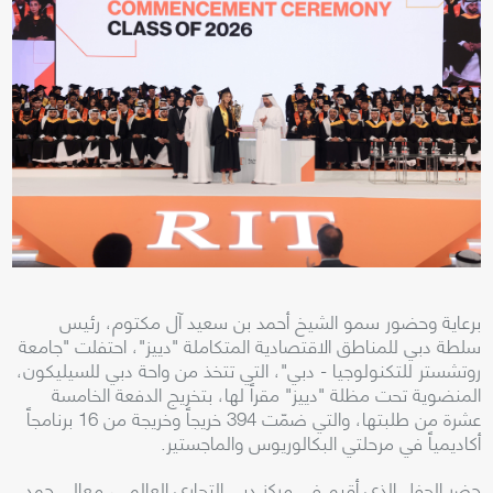
برعاية وحضور سمو الشيخ أحمد بن سعيد آل مكتوم، رئيس
سلطة دبي للمناطق الاقتصادية المتكاملة "دييز"، احتفلت "جامعة
روتشستر للتكنولوجيا - دبي"، التي تتخذ من واحة دبي للسيليكون،
المنضوية تحت مظلة "دييز" مقراً لها، بتخريج الدفعة الخامسة
عشرة من طلبتها، والتي ضمّت 394 خريجاً وخريجة من 16 برنامجاً
أكاديمياً في مرحلتي البكالوريوس والماجستير.
حضر الحفل الذي أقيم في مركز دبي التجاري العالمي، معالي حمد