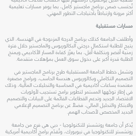
تُحتسب ضمن برنامج ماجستير كامل، بما يوفر مسارات تعليمية
أكثر مرونة وارتباطاً باحتياجات التطور المهني.
مسارات مستقبلية
وأطلقت الجامعة كذلك برنامج الدرجة المزدوجة في الهندسة، الذي
يتيح للطلبة استكمال درجتي البكالوريوس والماجستير خلال فترة
زمنية أقصر وبتكلفة أقل، بما يعزّز كفاءة المسار الأكاديمي ويمنح
الطلبة قدرة أكبر على دخول سوق العمل بمؤهلات متقدمة.
وتشمل خطط الجامعة المستقبلية طرح برنامج الماجستير في
التصميم التكاملي وبكالوريوس هندسة الحاسب، وبرامج مصغرة
معتمدة بساعات أكاديمية في المحاسبة والتحليلات المالية، وذلك
في إطار توجّهها المستمر لتطوير برامج تستجيب لأولويات
الاقتصاد الجديد وتدعم القطاعات القائمة على البيانات والتصميم
والابتكار والتحليل المالي، فضلاً عن برنامج التصميم الإعلامي
الجديد المخصص لأصحاب الهمم.
يُذكر أن جامعة روتشستر للتكنولوجيا - دبي هي فرع من جامعة
روتشستر للتكنولوجيا في نيويورك، وتُقدّم برامج أكاديمية أمريكية