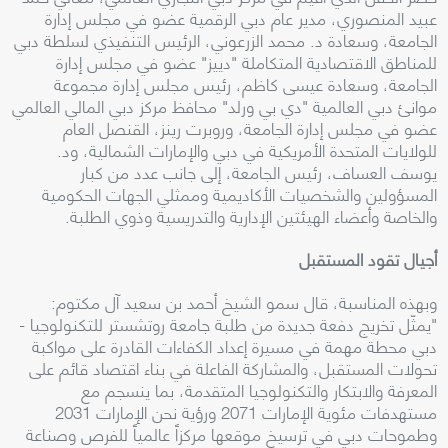
عبيد المنصوري، مدير عام دبي الرقمية عضو في مجلس إدارة
الجامعة، وسعادة د. محمد الزرعوني، الرئيس التنفيذي لسلطة دبي
للمناطق الاقتصادية المتكاملة "دييز" عضو في مجلس إدارة
الجامعة، وسعادة عيسى كاظم، رئيس مجلس إدارة مجموعة
موانئ دبي العالمية "دي بي ورلد" محافظ مركز دبي المالي العالمي
عضو في مجلس إدارة الجامعة، وروبرت رينز، القنصل العام
للولايات المتحدة الأمريكية في دبي والإمارات الشمالية، ود.
يوسف العساف، رئيس الجامعة، إلى جانب عدد من كبار
المسؤولين والشخصيات الأكاديمية وممثلي الجهات الحكومية
والخاصة وأعضاء الهيئتين الإدارية والتدريسية وذوي الطلبة.
أجيال تقود المستقبل
وبهذه المناسبة، قال سمو الشيخ أحمد بن سعيد آل مكتوم:
"يمثّل تخريج دفعة جديدة من طلبة جامعة روتشستر للتكنولوجيا -
دبي محطة مهمة في مسيرة إعداد الكفاءات القادرة على مواكبة
تحولات المستقبل، والمشاركة الفاعلة في بناء اقتصاد قائم على
المعرفة والابتكار والتكنولوجيا المتقدمة، بما ينسجم مع
مستهدفات مئوية الإمارات 2071 ورؤية نحن الإمارات 2031
وطموحات دبي في ترسيخ موقعها مركزاً عالمياً للفرص وصناعة