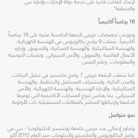
لإعداد كفاءات قادرة على خدمة دولة الإمارات وإمارة دبي
والمنطقة".
16 برنامجاً أكاديمياً
وتوزعت تخصصات خريجي الدفعة الخامسة عشرة على 16 برنامجاً
أكاديمياً، شملت 9 برامج بكالوريوس في الهندسة الكهربائية،
والهندسة الميكانيكية، والهندسة الصناعية، والتسويق، وإدارة
الأعمال العالمية، والتمويل، والأمن السيبراني، وتقنيات الحوسبة
والمعلومات، وعلم النفس.
كما شملت الدفعة خريجي 7 برامج ماجستير في تحليل البيانات،
والمدن الذكية، واستشراف المستقبل والتخطيط، والهندسة
الميكانيكية، والإدارة الهندسية، والهندسة الكهربائية، والأمن
السيبراني، بما يعكس تنوع المسارات الأكاديمية التي توفرها
الجامعة وارتباطها المباشر بالقطاعات المستقبلية ذات الأولوية.
نمو متواصل
وتجاوز إجمالي عدد خريجي جامعة روتشستر للتكنولوجيا - دبي في
برامج البكالوريوس والماجستير والدبلومات منذ العام 2010 أكثر