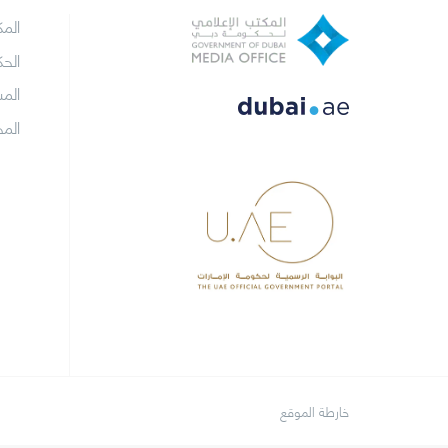
الم
الح
الم
الم
خارطة الموقع