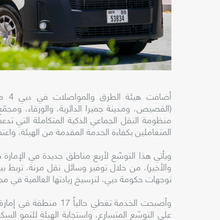
أضاف
(القصيص، ومدينة جميرا الدائرية، والورقاء، ومجمّ
منظومة النقل الجماعي الذكية المتكاملة التي تدعم
المتعاملين بكفاءة الخدمة المقدمة من الهيئة، واعتماده
ويأتي هذا التوسّع لأربع مناطق جديدة في الإمارة ضم
والأخير)، من خلال توفير وسائل نقل مرنة، تربط ب
توجهات حكومة دبي، لترسيخ ريادتها العالمية في مج
على التوسّع المتسارع، واستجابة الهيئة للنمو الس