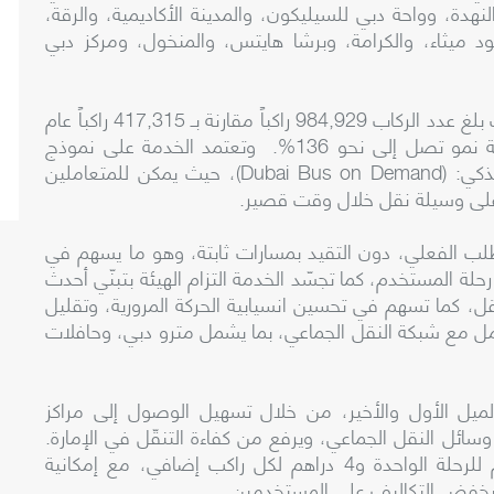
، والنهدة، وواحة دبي للسيليكون، والمدينة الأكاديمية، والرقة،
د ميثاء، والكرامة، وبرشا هايتس، والمنخول، ومركز دبي
وقد سجّلت الخدمة أداءً لافتاً خلال عام 2025، حيث بلغ عدد الركاب 984,929 راكباً مقارنة بـ 417,315 راكباً عام
2024، محققة زيادة قدرها 567,614 راكباً، وبنسبة نمو تصل إلى نحو 136%. وتعتمد الخدمة على نموذج
تشغيلي مبتكر يتيح الحجز المسبق عبر التطبيق الذكي: (Dubai Bus on Demand)، حيث يمكن للمتعاملين
 على وسيلة نقل خلال وقت قصير.
لب الفعلي، دون التقيد بمسارات ثابتة، وهو ما يسهم في
لة المستخدم، كما تجسّد الخدمة التزام الهيئة بتبنّي أحدث
قل، كما تسهم في تحسين انسيابية الحركة المرورية، وتقليل
امل مع شبكة النقل الجماعي، بما يشمل مترو دبي، وحافلات
الميل الأول والأخير، من خلال تسهيل الوصول إلى مراكز
ائل النقل الجماعي، ويرفع من كفاءة التنقّل في الإمارة.
وتـُقدم مقابل تعرفة مرنة ومناسبة تبلغ 5 دراهم للرحلة الواحدة و4 دراهم لكل راكب إضافي، مع إمكانية
ة ويخفض التكاليف على المستخدمين.