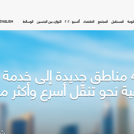
كومة
المستقبل
المجتمع
الاقتصاد
أكسبو ٢٠٢٠
التوازن بين الجنسين
الوسائط
ENGLISH
(طرق دبي) تضيف 4 مناطق جديدة إلى
ة نحو تنقّل أسرع وأكثر مر
شا