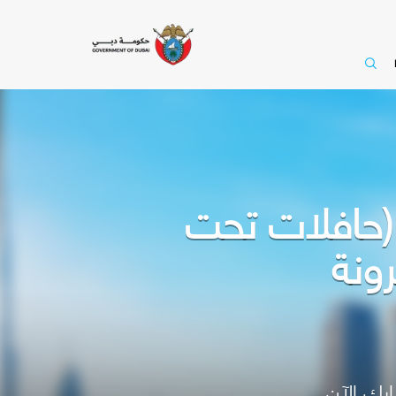
 خدمة (حافلات تحت
ونة
رك الآن