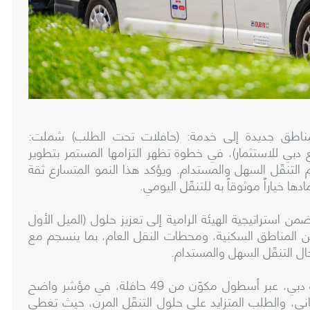
ت هيئة الطرق والمواصلات في دبي 4 مناطق جديدة إلى خدمة: (حافلات تحت الطلب) شملت:
ع دبي للاستثمار)، في خطوة تظهر التزامها المستمر بتطوير
 التنقّل السهل والمستدام. ويؤكد هذا النمو المتسارع ثقة
ا خياراً موثوقاً به للتنقّل اليومي.
ن استراتيجية الهيئة الرامية إلى تعزيز حلول (الميل الأول
ين المناطق السكنية، ومحطات النقل العام، بما ينسجم مع
ال التنقّل السهل والمستدام.
وأصبحت الخدمة تغطي حالياً 17 منطقة في إمارة دبي، عبر أسطول مكوّن من 49 حافلة، في مؤشر واضح
كاني، والطلب المتزايد على حلول التنقّل المرن، حيث تغطي