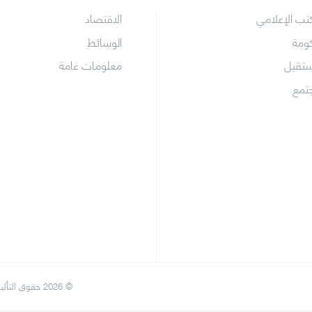
كتب الإعلامي
الاقتصاد
كومة
الوسائط
ستقبل
معلومات عامة
جتمع
© 2026 حقوق التأليف والنشر حول المكتب الإعلامي لحكومة دبي. كل الحقوق محفوظة.