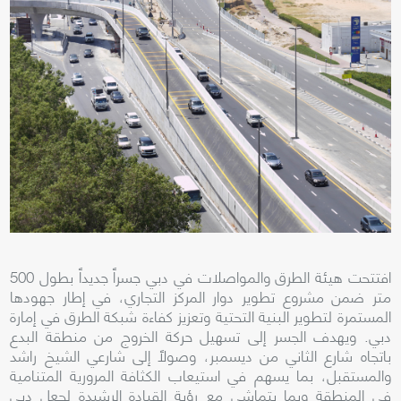
افتتحت هيئة الطرق والمواصلات في دبي جسراً جديداً بطول 500
متر ضمن مشروع تطوير دوار المركز التجاري، في إطار جهودها
المستمرة لتطوير البنية التحتية وتعزيز كفاءة شبكة الطرق في إمارة
دبي. ويهدف الجسر إلى تسهيل حركة الخروج من منطقة البدع
باتجاه شارع الثاني من ديسمبر، وصولاً إلى شارعي الشيخ راشد
والمستقبل، بما يسهم في استيعاب الكثافة المرورية المتنامية
في المنطقة وبما يتماشى مع رؤية القيادة الرشيدة لجعل دبي