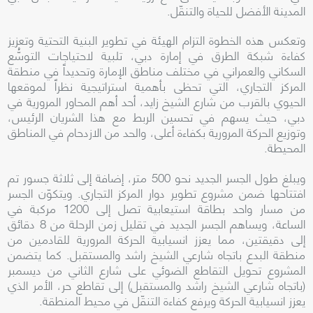
المدينة الأفضل للحياة والتنقّل.
وتعكس هذه الخطوة التزام الهيئة في تطوير البنية التحتية وتعزيز
كفاءة شبكة الطرق في إمارة دبي، تلبية لاحتياجات التوسُّع
السكاني والعمراني في مختلف مناطق الإمارة وتحديداً في منطقة
المركز التجاري، التي تحظى بأهمية استراتيجية نظراً لموقعها
الحيوي بالقرب من شارع الشيخ زايد، أحد أهم المحاور المرورية في
دبي، حيث يسهم في تحسين الربط مع هذا الشريان الرئيس،
وتوزيع الحركة المرورية بكفاءة أعلى، والحد من الازدحام في المناطق
المحيطة.
ويبلغ طول الجسر الجديد نحو 500 متر، إضافة إلى ثلاثة جسور تم
افتتاحها ضمن مشروع تطوير دوار المركز التجاري. ويتكوّن الجسر
من مسار واحد بطاقة استيعابية تصل إلى 1200 مركبة في
الساعة، ويساهم الجسر الجديد في تقليل زمن الرحلة من 8 دقائق
إلى دقيقتين، مما يعزز انسيابية الحركة المرورية للقادمين من
منطقة البدع باتجاه شارعي الشيخ راشد والمستقبل. كما يتضمن
المشروع تحويل التقاطع الضوئي على شارع الثاني من ديسمبر
(باتجاه شارعي الشيخ راشد والمستقبل) إلى تقاطع حر، الأمر الذي
يعزز انسيابية الحركة ويرفع كفاءة التنقّل في محيط المنطقة.