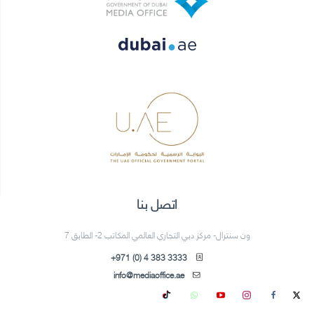
اتصل بنا
ون سنترال- مركز دبي التجاري العالمي المكاتب 2- الطابق 7
+971 (0) 4 383 3333
info@mediaoffice.ae