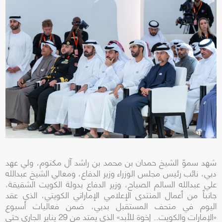
شهد سموّ الشيخ حمدان بن محمد بن راشد آل مكتوم، ولي عهد
دبي، نائب رئيس مجلس الوزراء وزير الدفاع، ومعالي الشيخ عبدالله
علي عبدالله السالم الصباح، وزير الدفاع بدولة الكويت الشقيقة،
جانباً من أعمال المنتدى الإعلامي الإماراتي الكويتي، الذي عقد
اليوم في متحف المستقبل بدبي، ضمن فعاليات أسبوع
«الإمارات والكويت.. إخوة للأبد» الذي يمتد من 29 يناير الجاري حتى