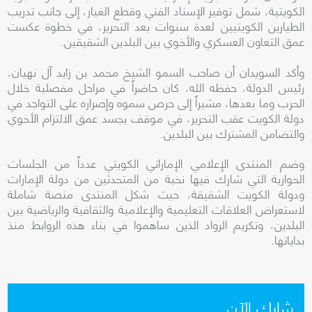
الكويتية، شمل توفير الإسناد الفني وقطع الغيار، إلى جانب تدريب
الطيارين الكويتيين لعدة سنوات بعد التحرير، في خطوة عكست
عمق التعاون العسكري والأخوي بين البلدين الشقيقين.
وأكد السويدان أن صاحب السمو الشيخ محمد بن زايد آل نهيان،
رئيس الدولة، حفظه الله، كان حاضراً في مراحل مفصلية خلال
الحرب وما بعدها، مشيراً إلى حرص سموه وإصراره على التواجد في
دولة الكويت عقب التحرير، في موقف يجسد عمق الالتزام الأخوي
والتضامن المشترك بين البلدين.
وضم المنتدى الإعلامي الإماراتي الكويتي عدداً من الجلسات
الحوارية التي شارك فيها نخبة من المتحدثين من دولة الإمارات
ودولة الكويت الشقيقة، حيث شكل المنتدى منصة شاملة
لاستعراض العلاقات التعليمية والإعلامية والثقافية والرياضية بين
البلدين، وتكريم الرواد الذين ساهموا في بناء هذه الروابط منذ
بداياتها.
شارك الآن