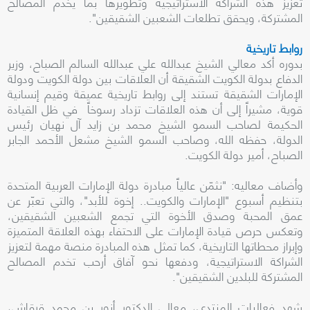
تعزيز هذه الشراكة الاستراتيجية وتطويرها بما يخدم المصالح
المشتركة، ويحقق تطلعات الشعبين الشقيقين".
روابط تاريخية
بدوره أكد معالي الشيخ عبدالله علي عبدالله السالم الصباح، وزير
الدفاع بدولة الكويت الشقيقة أن العلاقات بين دولة الكويت ودولة
الإمارات الشقيقة تستند إلى روابط تاريخية عميقة وقيم إنسانية
قوية، مشيراً إلى أن هذه العلاقات تزداد رسوخاً في ظل القيادة
الحكيمة لصاحب السمو الشيخ محمد بن زايد آل نهيان رئيس
الدولة، حفظه الله، وصاحب السمو الشيخ مشعل الأحمد الجابر
الصباح، أمير دولة الكويت.
وأضاف معاليه: "نثمّن عالياً مبادرة دولة الإمارات العربية المتحدة
بتنظيم أسبوع "الإمارات والكويت.. إخوة للأبد"، والتي تعبّر عن
عمق المحبة وصدق الأخوة التي تجمع الشعبين الشقيقين،
وتعكس حرص قيادة الإمارات على الاحتفاء بهذه العلاقة المتميزة
وإبراز محطاتها التاريخية، كما تمثل هذه المبادرة منصة مهمة لتعزيز
الشراكة الاستراتيجية، ودفعها نحو آفاق أرحب تخدم المصالح
المشتركة للبلدين الشقيقين".
شهد فعاليات المنتدى، معالي الدكتور أنور بن محمد قرقاش،