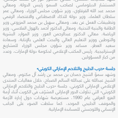
المستشار الدبلوماسي لصاحب السمو رئيس الدولة، ومعالي
محمد عبد الله القرقاوي، وزير شؤون مجلس الوزراء، ومعالي عمر
سلطان العلماء، وزير دولة للذكاء الاصطناعي والاقتصاد الرقمي
وتطبيقات العمل عن بعد، ومعالي سهيل بن محمد المزروعي وزير
الطاقة والبنية التحتية، ومعالي الدكتور أحمد بالهول الفلاسي، وزير
الرياضة، معالي الدكتور عبدالرحمن العور، وزير الموارد البشرية
والتوطين ووزير التعليم العالي والبحث العلمي بالإنابة، وسعادة
سعيد العطر، مساعد وزير شؤون مجلس الوزراء للمشاريع
الإستراتيجية، رئيس المكتب الإعلامي لحكومة دولة الإمارات، وعدد
من كبار المسؤولين.
جلسة «حرب الخليج والتلاحم الإماراتي الكويتي»
وشهد سموّ الشيخ حمدان بن محمد بن راشد آل مكتوم، ومعالي
الشيخ عبدالله علي عبدالله السالم الصباح، خلال فعاليات المنتدى
الإعلامي الإماراتي الكويتي، جلسة «حرب الخليج والتلاحم الإماراتي
الكويتي» التي تناولت الدور الإماراتي المشرّف في الكويت أثناء أزمة
الغزو العراقي عام 1990، مستعرضة شهادات حول إدارة الأزمة
والموقف الخليجي الموحد، كما سلطت الضوء على الجانب
الإنساني واللوجستي للمساندة الإماراتية.