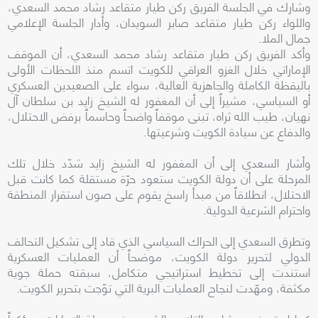
وشارك في الجلسة الفريق ركن طيار متقاعد رشاد محمد السعدي،
واللواء ركن طيار متقاعد صابر السويدان، وأدار الجلسة الإعلامي
جمال الملا.
وأكد الفريق ركن طيار متقاعد رشاد محمد السعدي، أن الموقف
الإماراتي خلال الغزو العراقي للكويت اتسم منذ اللحظات الأولى
باليقظة الكاملة والجاهزية العالية، سواء على الصعيدين العسكري
أو السياسي، مشيراً إلى أن المغفور له الشيخ زايد بن سلطان آل
نهيان، طيب الله ثراه، تبنى موقفاً واضحاً وحاسماً برفض الاحتلال،
والدفاع عن سيادة الكويت وشرعيتها.
وأشار السعدي إلى أن المغفور له الشيخ زايد شدّد خلال تلك
المرحلة على أن دولة الكويت ستعود حرّة مستقلة كما كانت قبل
الاحتلال، انطلاقاً من مبدأ راسخ يقوم على صون استقرار المنطقة
واحترام الشرعية الدولية.
وتطرق السعدي إلى الحراك السياسي الذي قاد إلى تشكيل التحالف
الدولي لتحرير دولة الكويت، موضحاً أن العمليات العسكرية
استندت إلى تخطيط استراتيجي متكامل، سبقته حملة جوية
مكثفة، ومهّدت لنجاح العمليات البرية التي توّجت بتحرير الكويت.