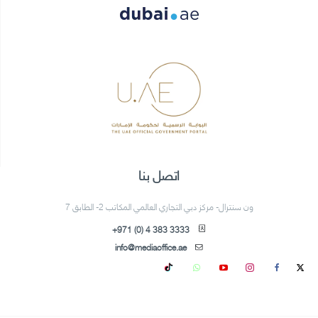
اتصل بنا
ون سنترال- مركز دبي التجاري العالمي المكاتب 2- الطابق 7
+971 (0) 4 383 3333
info@mediaoffice.ae