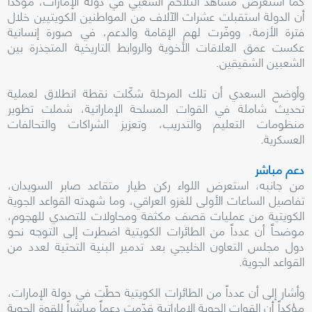
كما استعرض مشاهد التلاحم الشعبي في دولة الإمارات، مؤكداً
أن الدولة استقبلت عشرات الآلاف من المواطنين الكويتيين خلال
فترة الأزمة، ووفّرت لهم الإقامة والدعم، في صورة إنسانية
عكست عمق العلاقات الأخوية والروابط التاريخية المتجذرة بين
الشعبين الشقيقين.
وأوضح السعدي أن تلك المرحلة شكّلت نقطة انطلاق لعملية
تحديث شاملة في القوات المسلحة الإماراتية، شملت تطوير
منظومات التعليم والتدريب، وتعزيز الشراكات والتحالفات
العسكرية.
دعم مباشر
من جانبه، استعرض اللواء ركن طيار متقاعد صابر السويدان،
تفاصيل الساعات الأولى للغزو العراقي، وما شهدته القواعد الجوية
الكويتية من عمليات قصف مكثفة ومحاولات للتصدي للهجوم،
موضحاً أن عدداً من الطائرات الكويتية اضطرت إلى التوجه نحو
دول مجلس التعاون الخليجي بعد تدمير البنية التحتية لعدد من
القواعد الجوية.
وأشار إلى أن عدداً من الطائرات الكويتية حطّت في دولة الإمارات،
مؤكداً أن القوات الجوية الإماراتية قدّمت دعماً مباشراً للقوة الجوية