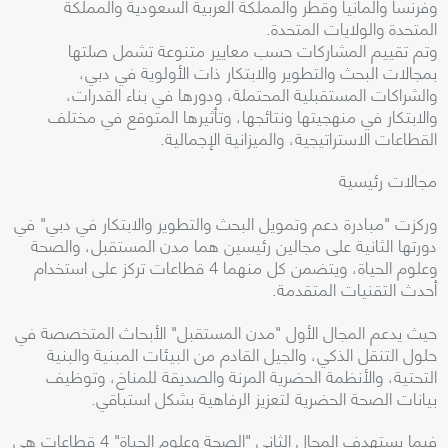
وفرنسا وألمانيا وقطر والمملكة العربية السعودية والمملكة
المتحدة والولايات المتحدة.
وتم تقييم المشاركات حسب معايير متنوعة تشمل صلتها
بمجالات البحث والتطوير والابتكار ذات الأولوية في دبي،
والشراكات المستقبلية المحتملة، ودورها في بناء القدرات،
والابتكار في منهجيتها ونتائجها، وتأثيرها المتوقع في مختلف
القطاعات الاستراتيجية، والميزانية الإجمالية.
مجالات رئيسية
وركزت "مبادرة دعم وتمويل البحث والتطوير والابتكار في دبي" في
دورتها الثانية على مجالين رئيسين هما مدن المستقبل، والصحة
وعلوم الحياة، ويتضمن كل منهما 4 قطاعات تركز على استخدام
أحدث التقنيات المتقدمة.
حيث يدعم المجال الأول "مدن المستقبل" الأبحاث المتخصصة في
حلول التنقل الذكي، والجيل القادم من البيئات المبنية والبنية
التحتية، والأنظمة الحضرية المرنة والصديقة للمناخ، وتوظيف
بيانات الصحة الحضرية لتعزيز الرفاهية بشكل استباقي.
فيما يستهدف المجال الثاني "الصحة وعلوم الحياة" 4 قطاعات هي