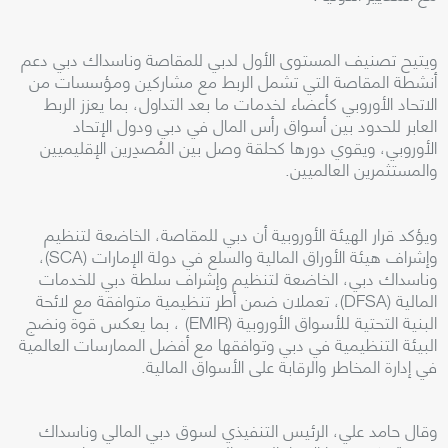
ويتيح تصنيف المستوى الأول لدبي للمقاصة وناسداك دبي دعم
أنشطة المقاصة التي تشمل الربط مع مشاركين ومؤسسات من
الاتحاد الأوروبي كأعضاء لخدمات ما بعد التداول، بما يعزز الربط
العابر للحدود بين أسواق رأس المال في دبي ودول الإتحاد
الأوروبي، ويقوي دورها كحلقة وصل بين المُصدِرين الإقليميين
والمستثمرين العالميين.
ويؤكد قرار الهيئة الأوروبية أن دبي للمقاصة، الخاضعة لتنظيم
وإشراف هيئة الأوراق المالية والسلع في دولة الإمارات (SCA)،
وناسداك دبي، الخاضعة لتنظيم وإشراف سلطة دبي للخدمات
المالية (DFSA)، تعملان ضمن أطر تنظيمية متوافقة مع لائحة
البنية التحتية للأسواق الأوروبية (EMIR) ، بما يعكس قوة ونضج
البيئة التنظيمية في دبي وتوافقها مع أفضل الممارسات العالمية
في إدارة المخاطر والرقابة على الأسواق المالية.
وقال حامد علي، الرئيس التنفيذي لسوق دبي المالي وناسداك