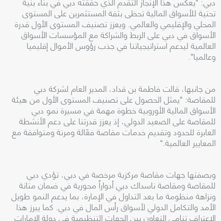
دبي: "يعكس هذا الإنجاز التقدم الذي حققته دبي في بناء بنية
تحتية للأسواق المالية تحظى بثقة المستثمرين على المستوى
المحلي والإقليمي والعالمي. ويعزز تصنيف المستوى الأول قدرة
الأسواق في دبي على الربط والشراكة مع المؤسسات الأسواق
العالمية ليدعم استراتيجياتنا في جذب رؤوس الأموال إقليميا
وعالميا".
من جانبها، قالت فاطمة بن قداد، المدير العام لشركة دبي
للمقاصة: "يمثل الحصول على تصنيف المستوى الأول من هيئة
الأسواق المالية الأوروبية خطوة مهمة في مسيرة نمو دبي
للمقاصة على الصعيد الدولي، إذ يعزز قدرتنا على دعم الأنشطة
العابرة للحدود وتقديم خدمات مقاصة فعّالة ومرنة ومتوافقة مع
المعايير العالمية."
وبصفتها جهات مقاصة مركزية مرخصة في دبي، تؤدي دبي
للمقاصة ومقاصة ناسداك دبي أدواراً محورية في ضمان متانة
ونزاهة منظومة ما بعد التداول في الإمارة، بما يدعم النمو طويل
الأمد والتكامل الدولي لأسواق رأس المال في دبي. كما يبرز هذا
الاعتراف تنامي التعاون بين الجهات التنظيمية في دولة الإمارات