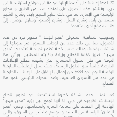
20 لوحة إعلانية على أعمدة الإنارة موزعة في مواقع استراتيجية في
دبي. وتنتشر هذه الأصول على امتداد عدد من الطرق والمحاور
الرئيسية في الإمارة، بما في ذلك شارع الشيخ زايد، وشارع الشيخ
محمد بن زايد، وشارع الخيل، وشارع إكسبو، وشارع الوصل، إلى
جانب مواقع أخرى متعددة.
وبموجب الاتفاقية، ستتولى "هيلز للإعلان" تطوير جزء من هذه
الأصول، بما في ذلك عدد من لوحات الجسور، عبر تحويلها إلى
شاشات رقمية، وذلك ضمن خطة تطوير تدريجية تعتمدها "مدى
ميديا" لتعزيز كفاءة القطاع وزيادة جاذبيته للمعلنين. ويأتي هذا
التوجه في ظل التحول المتسارع الذي يشهده قطاع الإعلانات
الخارجية عالمياً نحو الحلول الرقمية، حيث تمثل الإعلانات الخارجية
الرقمية اليوم نحو 34% من إجمالي الإنفاق على الإعلانات الخارجية
في عدد من الأسواق العالمية، وتعد المحرك الرئيسي لنمو هذا
القطاع.
كما تمثل هذه الشراكة خطوة استراتيجية نحو تطوير قطاع
الإعلانات الخارجية في دبي، إذ أنها تجمع بين رؤية "مدى ميديا"
الهادفة إلى الحفاظ على جمالية الإمارة واستدامتها، وخبرة "هيلز
للإعلان" الراسخة في التنفيذ والتوسع والتأثير في السوق، والتي