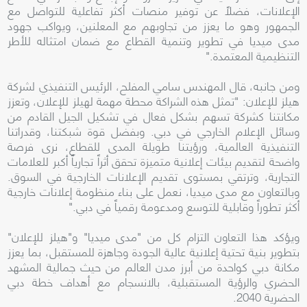
الإعلانات، فضلاً عن توفير منصات أكثر تفاعلية للتواصل مع
الجمهور وهو ما يعزز من تجاوبهم مع المعلنين، ويواكب جهود
مدى ميديا في تطوير وتنمية القطاع مع ضمان امتثاله للأطر
التنظيمية المعتمدة."
ومن جانبه، قال المهندس سامي المفلح، الرئيس التنفيذي لشركة
هيلز للإعلان: "تمثل هذه الشراكة محطة مهمة لهيلز للإعلان، وتعزز
مكانتنا كشركة تسهم بشكل فعال في تشكيل الجيل القادم من
وسائل الإعلام الخارجي في دبي. وبفضل قوة شبكتنا، وقدراتنا
التنفيذية العالمية، ورؤيتنا طويلة المدى للقطاع، نرى فرصة
واضحة لتقديم بيئات إعلانية متميزة تحقق أثراً تجارياً أكبر للعلامات
التجارية، وترتقي بمستوى تقديم الإعلانات الخارجية في السوق.
وبالتعاون مع مدى ميديا، نعمل على بناء منظومة إعلانات خارجية
أكثر تطوراً وقابلية للتوسع ومدعومة رقمياً في دبي."
ويؤكد هذا التعاون التزام كل من "مدى ميديا" و"هيلز للإعلان"
بتطوير بنية تحتية إعلانية عالية الجودة وجاهزة للمستقبل، بما يعزز
مكانة دبي كواحدة من أبرز مدن العالم من حيث جمالية المشهد
الحضري والرؤية المستقبلية، بالانسجام مع أهداف خطة دبي
الحضرية 2040.