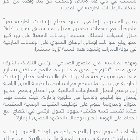
تأسست في دبي عام 2003، وتمكنت من بناء واحدة من أكبر
شبكات الإعلانات الخارجية في المدينة.
وعلى المستوى الإقليمي، يشهد قطاع الإعلانات الخارجية نمواً
ملحوظاً، مع توقعات بتحقيق معدل نمو سنوي يقارب 14%
خلال السنوات المقبلة، تستحوذ الإعلانات الرقمية على جزء كبير
منها يبلغ نحو ثلث إجمالي الإنفاق السنوي على الإعلانات الخارجية
في دولة الإمارات وتشهد هذه النسبة تزايداً مستمراً.
وبهذه المناسبة، قال منصور الصباحي، الرئيس التنفيذي لشركة
مدى ميديا: "نلتزم في مدى ميديا برسم ملامح مستقبل يتسارع
فيه النمو وتترسخ فيه مبادئ الابتكار والاستدامة لقطاع الإعلانات
الخارجية في دبي، بما ينسجم مع استراتيجيتنا طويلة المدى الرامية
إلى ترسيخ أفضل الممارسات العالمية في القطاع ووضع معايير
يُحتذى بها إقليمياً وعالمياً في تطويره وإدارته. حيث نعتمد نهجاً
متوازناً ومدروساً يقوم على توظيف التقنيات الرقمية المتقدمة
حيثما تضيف قيمة حقيقية لجهود التحول الرقمي في القطاع، مع
الحفاظ على الهوية البصرية وجمالية المشهد الحضري للإمارة".
وأضاف: "يسهم التحويل التدريجي لجزء من لوحات الجسور الإعلانية
إلى شاشات رقمية في تعزيز المرونة والإبداع والابتكار في قطاع