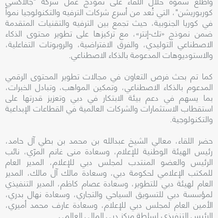
واطّلع سموه خلال اللقاء على نموذج عمل شركة "جالاكسي
كوربوريشن"، التي تُعد من أسرع شركات الترفيه والتكنولوجيا نمواً
في كوريا الجنوبية، حيث تجمع بين الترفيه والتقنيات المتقدمة
ضمن نموذج «تك-إنتر»، مع تركيزها على تطوير محتوى الذكاء
الاصطناعي التوليدي، والفرق الافتراضية، والروبوتات التفاعلية،
والاستوديوهات المدعومة بالذكاء الاصطناعي.
كما تم بحث فرص التعاون في مجالات تطوير المحتوى الرقمي
المدعوم بالذكاء الاصطناعي، وتمكين المواهب، وتبادل الخبرات،
بما يسهم في دعم بيئة الابتكار في دبي وتعزيز قدرتها على
استقطاب الاستثمارات والشركات العالمية في القطاعات الإبداعية
والتكنولوجية.
حضر اللقاء، معالي الشيخ عبدالله بن محمد بن بطي آل حامد،
رئيس الهيئة الوطنية للإعلام، وسعادة منى غانم المرّي، نائب
الرئيس والعضو المنتدب لمجلس دبي للإعلام، المدير العام
للمكتب الإعلامي لحكومة دبي، وسعادة مالك آل مالك، المدير
العام لهيئة دبي للتطوير، وسعادة عصام كاظم، المدير التنفيذي
لمؤسسة دبي للتسويق السياحي والتجاري، وسعادة نهال بدري،
الأمين العام لمجلس دبي للإعلام، وسعادة عارف محمد أميري،
الرئيس التنفيذي لسلطة مركز دبي المالي العالمي.