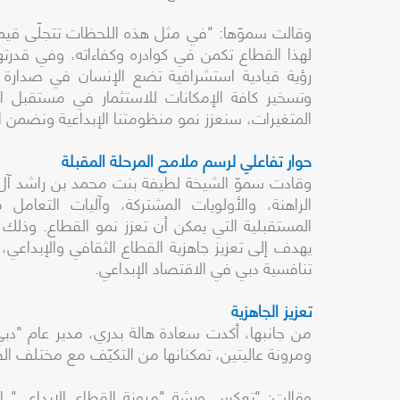
وقالت سموّها: "في مثل هذه اللحظات تتجلّى قيمة 
لهذا القطاع تكمن في كوادره وكفاءاته، وفي قدرتهم
رؤية قيادية استشرافية تضع الإنسان في صدارة
وتسخير كافة الإمكانات للاستثمار في مستقبل ا
المتغيرات، سنعزز نمو منظومتنا الإبداعية ونضمن اس
حوار تفاعلي لرسم ملامح المرحلة المقبلة
وقادت سموّ الشيخة لطيفة بنت محمد بن راشد آل مكتوم
الراهنة، والأولويات المشتركة، وآليات التعام
المستقبلية التي يمكن أن تعزز نمو القطاع. وذلك
يهدف إلى تعزيز جاهزية القطاع الثقافي والإبداعي، 
تنافسية دبي في الاقتصاد الإبداعي.
تعزيز الجاهزية
من جانبها، أكدت سعادة هالة بدري، مدير عام "دبي ل
ومرونة عاليتين، تمكنانها من التكيّف مع مختلف ا
وقالت: "تعكس ورشة "مرونة القطاع الإبداعي" ال