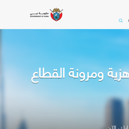
هزية ومرونة القطاع
رك الآن