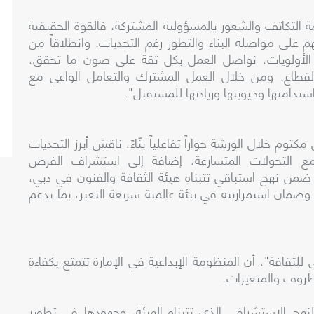
التكاتف والشعور بالمسؤولية المشتركة، فالقوة الحقيقية
 على مواصلة البناء والتطور رغم التحديات. وانطلاقاً من
 الأولويات، نواصل العمل بكل ثقة على صون ما تحقق،
لقطاع. ومن خلال العمل المشترك والتعامل الواعي مع
تدامتها وحيويتها وريادتها للمستقبل".
 خلال الورشة حواراً تفاعلياً بنّاءً، ناقش أبرز التحديات
ل مع التحولات المتسارعة، إضافة إلى استشراف الفرص
 ضمن نهج استباقي تتبناه هيئة الثقافة والفنون في دبي،
وضمان استمراريته في بيئة عالمية سريعة التغير، بما يدعم
لثقافة"، أن المنظومة الإبداعية في الإمارة تتمتع بكفاءة
لظروف والمتغيرات.
نهج الاستشرافي الذي تتبناه الهيئة، وجهودها في تطوير