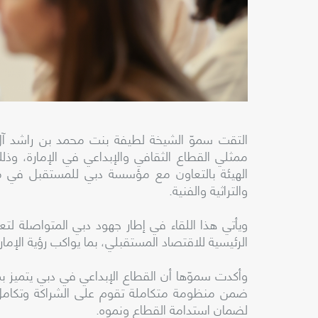
التقت سموّ الشيخة لطيفة بنت محمد بن راشد آل
ممثلي القطاع الثقافي والإبداعي في الإمارة، وذل
الهيئة بالتعاون مع مؤسسة دبي للمستقبل في متح
والتراثية والفنية.
ويأتي هذا اللقاء في إطار جهود دبي المتواصلة لتعز
الرئيسية للاقتصاد المستقبلي، بما يواكب رؤية الإمارة 
وأكدت سموّها أن القطاع الإبداعي في دبي يتميز بمر
ضمن منظومة متكاملة تقوم على الشراكة وتكامل ال
لضمان استدامة القطاع ونموه.