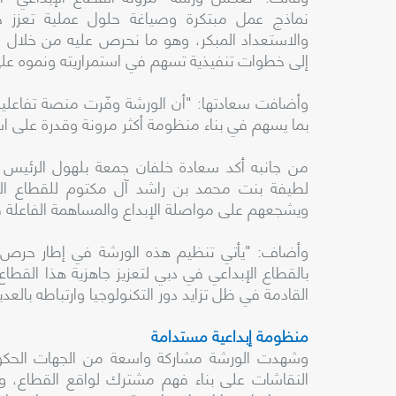
نماذج عمل مبتكرة وصياغة حلول عملية تعزز جا
والاستعداد المبكر، وهو ما نحرص عليه من خلال 
إلى خطوات تنفيذية تسهم في استمراريته ونموه عل
وأضافت سعادتها: "أن الورشة وفّرت منصة تفاعلية 
بما يسهم في بناء منظومة أكثر مرونة وقدرة على اس
من جانبه أكد سعادة خلفان جمعة بلهول الرئيس
لطيفة بنت محمد بن راشد آل مكتوم للقطاع الإب
ويشجعهم على مواصلة الإبداع والمساهمة الفاعلة ف
وأضاف: "يأتي تنظيم هذه الورشة في إطار حرص 
بالقطاع الإبداعي في دبي لتعزيز جاهزية هذا القطا
القادمة في ظل تزايد دور التكنولوجيا وارتباطه بالع
منظومة إبداعية مستدامة
وشهدت الورشة مشاركة واسعة من الجهات الحكوم
النقاشات على بناء فهم مشترك لواقع القطاع، وت