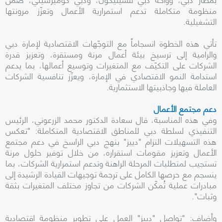
منظومة متكاملة تدعم استمرارية الأعمال وتعزّز مرونتها
التشغيلية.
تأتي هذه الخطوة انسجاماً مع التوجّهات الاقتصادية لإمارة دبي
والرامية إلى ترسيخ بيئة أعمال مرنة ومستقرة، وتعزيز قدرة
الشركات على التكيّف مع المتغيرات وتوسيع أعمالها، بما يدعم
استدامة النمو الاقتصادي في الإمارة، ويعزّز تنافسية الشركات
العاملة فيها وجاذبيتها الاستثمارية.
دعم مجتمع الأعمال
وفي هذه المناسبة، قال سعادة الدكتور محمد الزرعوني، الرئيس
التنفيذي لسلطة دبي للمناطق الاقتصادية المتكاملة: "تعكس
هذه التسهيلات التزام "دييز" بنهج دبي الراسخ في دعم مجتمع
الأعمال وتعزيز مقومات استقراره، من خلال توفير حلول مرنة
تستجيب لمتطلبات المرحلة الراهنة وتدعم استمرارية الشركات، بما
ينسجم مع حرصها الكامل على ترجمة توجيهات القيادة الرشيدة إلى
مبادرات عملية تُمكّن الشركات من تجاوز مختلف المتغيرات بثقة
وثبات".
وأضاف: "تواصل "دييز" العمل على تطوير منظومة اقتصادية