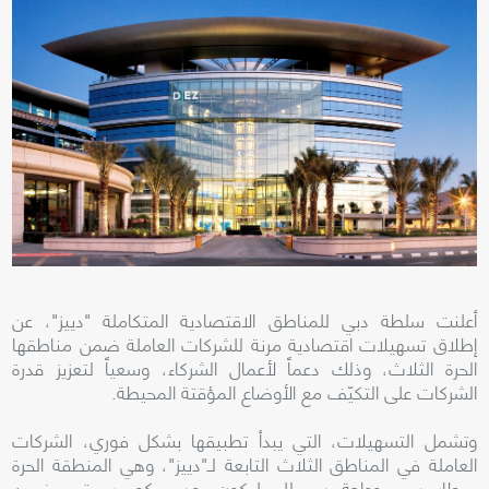
أعلنت سلطة دبي للمناطق الاقتصادية المتكاملة "دييز"، عن
إطلاق تسهيلات اقتصادية مرنة للشركات العاملة ضمن مناطقها
الحرة الثلاث، وذلك دعماً لأعمال الشركاء، وسعياً لتعزيز قدرة
الشركات على التكيّف مع الأوضاع المؤقتة المحيطة.
وتشمل التسهيلات، التي يبدأ تطبيقها بشكل فوري، الشركات
العاملة في المناطق الثلاث التابعة لـ"دييز"، وهي المنطقة الحرة
بمطار دبي، وواحة دبي للسيليكون، ودبي كوميرسيتي، ضمن