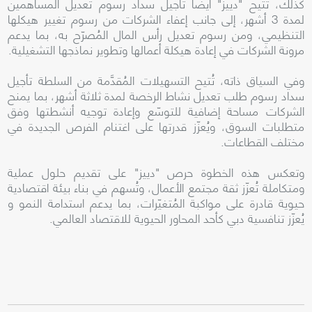
كذلك، تتيح "دييز" أيضاً تأجيل سداد رسوم تعديل المساهمين
لمدة 3 أشهر، إلى جانب إعفاء الشركات من رسوم تغيير هيكلها
التنظيمي، ومن رسوم تعديل رأس المال المُصرّح به، بما يدعم
مرونة الشركات في إعادة هيكلة أعمالها وتطوير نماذجها التشغيلية.
وفي السياق ذاته، تُتيح التسهيلات المُقدَّمة من السلطة تأجيل
سداد رسوم طلب تعديل نشاط الرخصة لمدة ثلاثة أشهر، بما يمنح
الشركات مساحة إضافية للتوسّع وإعادة توجيه أنشطتها وفق
متطلبات السوق، ويُعزّز قدرتها على اغتنام الفرص الجديدة في
مختلف القطاعات.
وتعكس هذه الخطوة حرص "دييز" على تقديم حلول عملية
ومتكاملة تُعزّز ثقة مجتمع الأعمال، وتُسهم في بناء بيئة اقتصادية
حيوية قادرة على مواكبة المُتغيّرات، بما يدعم استدامة النمو و
يُعزّز تنافسية دبي كأحد المحاور الحيوية للاقتصاد العالمي.