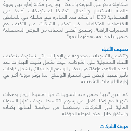
متكاملة ترتكز على المرونة والابتكار، بما يعزّز مكانة إمارة دبي وجهةً
عالميةً للاستثمار والأعمال، تحقيقاً لمستهدفات أجندة دبي
الاقتصادية D33، إذ تُجسّد هذه المبادرة نهج سلطة دبي للمناطق
الاقتصادية المتكاملة في تمكين الشركات من التكيّف مع
المتغيرات الراهنة، وتحقيق أقصى استفادة من الفرص المستقبلية
ضمن بيئة داعمة ومحفّزة للنمو".
تخفيف الأعباء
وتتضمن التسهيلات مجموعة من الإجراءات التي تستهدف تخفيف
الأعباء التشغيلية على الشركات، حيث تشمل تثبيت الإيجارات عند
تجديد العقود، وإعفاءً من بعض الرسوم الإدارية التي تشمل غرامات
تأخير تجديد الرخص حتى استقرار الأوضاع، بما يوفّر مرونة أكبر في
إدارة الالتزامات التشغيلية.
كما تتيح "دييز" ضمن هذه التسهيلات خيار تقسيط الإيجار بدفعات
شهرية مع إعفاء كامل من رسوم التقسيط، بهدف تعزيز السيولة
المالية لدى الشركات، وتمكينها من مواصلة أعمالها بكفاءة
واستقرار خلال هذه المرحلة المؤقتة.
مرونة الشركات