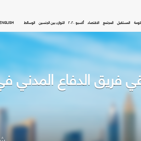
كومة
المستقبل
المجتمع
الاقتصاد
أكسبو ٢٠٢٠
التوازن بين الجنسين
الوسائط
ENGLISH
ي فريق الدفاع المدني ف
شا