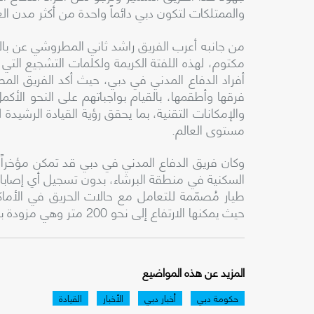
والممتلكات لتكون دبي دائماً واحدة من أكثر مدن العالم
من جانبه أعرب الفريق راشد ثاني المطروشي عن بال
مكتوم، لهذه اللفتة الكريمة ولكلمات التشجيع التي
أفراد الدفاع المدني في دبي، حيث أكد الفريق المط
فرقها وأطقمها، بالقيام بواجباتهم على النحو الأك
والإمكانات التقنية، بما يحقق رؤية القيادة الرشيدة
مستوى العالم.
وكان فريق الدفاع المدني في دبي قد تمكن مؤخراً
السكنية في منطقة البرشاء، بدون تسجيل أي إصابا
طيار مُصمّمة للتعامل مع حالات الحريق في الأماك
حيث يمكنها الارتفاع إلى نحو 200 متر وهي مزودة بخزان مياه يتسع لحوالي 1200 لتر من المياه ومواد الإطفاء.
المزيد عن هذه المواضيع
حكومة دبي
أخبار دبي
الأخبار
القيادة