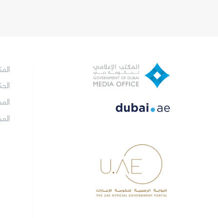
الم
الح
الم
الم