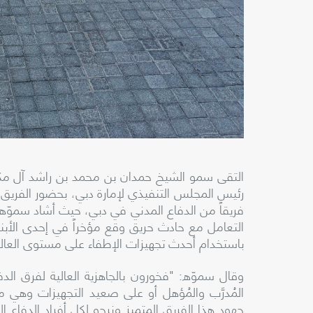
التقى سمو الشيخ حمدان بن محمد بن راشد آل مكتو
رئيس المجلس التنفيذي لإمارة دبي، بحضور الفريق ر
فريقاً من الدفاع المدني في دبي، حيث أشاد سموّه با
التعامل مع حادث حريق وقع مؤخراً في إحدى الأب
باستخدام أحدث تجهيزات الإطفاء على مستوى العال
وقال سموّه: "فخورون بالجاهزية العالية لفرق الد
المُدرَّب والمُؤهل أو على صعيد التجهيزات وهي من 
جهود هذا الفريق المتميز ونرجو لكل أفراد الدفاع 