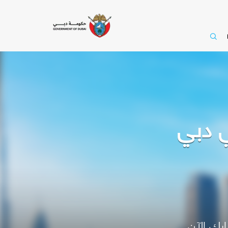
ي دبي
رك الآن