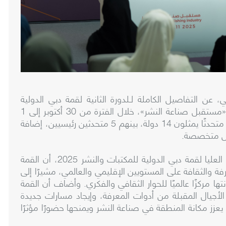
ن التفاصيل الكاملة لـلدورة الثانية لقمة دبي الدولية
 «مستقبل صناعة النشر»، خلال
الفترة
من
30
أكتوبر
إلى
1
متحدثًا
يمثلون
14
دولة
،
بينهم
5
متحدثين
رئيسيين
،
إضافة
متخصصة
.
العليا
لقمة
دبي
الدولية
للمكتبات
والنشر
2025
،
أن
القمة
فة
والثقافة
على
المستويين
الإقليمي
والعالمي
،
مشيرًا
إلى
تها
مركزًا
عالميًا
للحوار
الثقافي
والفكري
.
وأضاف
أن
القمة
الأجيال
المقبلة
من
أدوات
المعرفة
،
وإيجاد
مسارات
جديدة
يعزز
مكانة
المنطقة
في
صناعة
النشر
ويمنحها
حضورًا
مؤثرًا