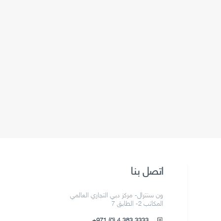
اتصل بنا
ون سنترال- مركز دبي التجاري العالمي
المكاتب 2- الطابق 7
+971 (0) 4 383 3333