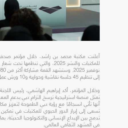
أعلنت مكتبة محمد بن راشد، خلال مؤتمر صحفي، ع
للمكتبات والنشر
2025
، والتي تنظمها تحت شعار
نوفمبر
2025
.
وستشهد
القمة
مشاركة
أكثر
من
80
إلى
تنظيم
45
جلسة
نقاشية
وحوارية
و
10
ورش
عمل
وخلال
المؤتمر
،
أكد
إبراهيم
الهاشمي
،
رئيس
اللجنة
تمثل
منصة
استراتيجية
ترسخ
التزام
دبي
بدعم
المعر
أنها
تأتي
انسجامًا
مع
رؤية
دبي
الطموحة
لتعزيز
مكان
تسعى
إلى
إبراز
الدور
الحيوي
للمكتبات
في
تمكين
تدمج
بين
الإبداع
الإنساني
والتكنولوجيا
الحديثة
،
بما
في
المشهد
الثقافي
العالمي
.