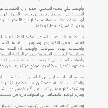
وأوضح
علي
جمعة
التميمي
،
مدير
إدارة
المكتبات
في
القضايا
التي
ستحظى
بالنقاش
تشمل
التحول
الرق
أن
القمة
تشكل
منصة
عملية
لإنتاج
الأفكار
والتو
وتعزيز
تنافسيتها
محلياً
وعالميًا
.
من
جانبه
،
قال
جمال
الشحي
،
عضو
اللجنة
العليا
لل
المتسارعة
في
التكنولوجيا
وسلوكيات
القراءة
،
الأمر
ا
واستجابته
لهذه
التحولات
.
وأوضح
أن
القمة
ستت
ومناقشة
التحديات
المتعلقة
بحقوق
الملكية
الفكرية
وأضاف
الشحي
أن
التوصيات
المنتظرة
من
القمة
مواجهة
التحديات
،
وتقديم
نموذج
مبتكر
يعزز
من
حض
وتجمع
القمة
ممثلون
عن
الناشرين
ودور
النشر
الجا
والمكتبات
التجارية
،
وممثلين
من
مجتمع
النشر
ال
ومشاركة
كبار
ممثلي
ثلاثٍ
من
أكبر
خمس
دور
نشر
وهاربر
كولينز
،
بالإضافة
إلى
أصوات
بارزة
من
مختلف
وتناقش
القمة
عدة
محاور
رئيسية
تشمل
:
الابتكار
،