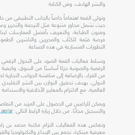
والنشر
الهادف
،
وفن
الكتابة
.
وتولي
القمة
اهتماماً
خاصاً
بالجانب
التطبيقي
من
خل
حيث
تشمل
محاور
متنوعة
مثل
الترجمة
والتحرير
وعم
وفنون الطباعة، والتعريف بأفضل الممارسات لبن
فرصة قيّمة للكتّاب والمحررين والناشرين الطم
التطورات المتسارعة في هذه الصناعة.
وتسلط فعاليات القمة الضوء على التحول الرقمي ا
الرقمية والصوتية جزءًا أساسيًا من السوق، وكيفية د
من القراء، بالإضافة إلى مناقشة الجوانب التجارية 
الدولي، بهدف تحقيق التوازن بين النشر التقليدي 
العالمية، مع الالتزام بالمعايير الأخلاقية والاستدام
ويمكن للراغبين في الحصول على المزيد من التفاصي
والتسجيل مجانًا، من خلال زيارة الرابط التالي:
.ae/ar
وتعكس هذه الفعاليات التزام مكتبة محمد بن را
معرفية مبتكرة، تجمع بين الإبداع والتكنولوجيا والق