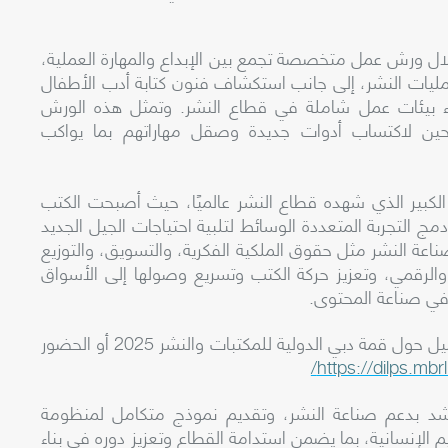
ال
ورش
عمل
متخصصة
تجمع
بين
الإبداع
والمهارة
العملية
،
ليات
النشر
، إلى جانب استكشاف فنون كتابة أدب الأطفال
اء بيئات عمل شاملة في قطاع النشر. وتمثل هذه الورش
وحين لاكتساب أدوات جديدة وصقل مهاراتهم بما يواكب
لكبير الذي شهده قطاع النشر عالميًا، حيث أصبحت الكتب
مج التجربة المتعددة الوسائط لتلبية احتياجات الجيل الجديد
لصناعة النشر مثل
حقوق
الملكية الفكرية، والتسويق، والتوزيع
والرقمي، وتعزيز حركة الكتب وتسريع وصولها إلى الأسواق
ة في صناعة المحتوى.
ل حول قمة دبي الدولية للمكتبات والنشر
2025
أو الحضور
/
https://dilps.mbrl
شد بدعم صناعة النشر، وتقديم نموذج متكامل لمنظومة
يم الإنسانية، بما يضمن استدامة القطاع وتعزيز دوره في بناء