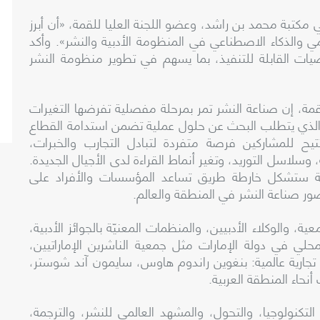
مكتبة
محمد
بن
راشد
،
وعضو
اللجنة
العليا
للقمة
، «
أن
أبرز
مي
والذكاء
الاصطناعي
في
المنظومة
الأدبية
والنشر
».
وأكد
صيات
القابلة
للتنفيذ
،
بما
يسهم
في
تطوير
منظومة
النشر
قمة
،
إن
صناعة
النشر
تمر
بمرحلة
مفصلية
تفرضها
التغيرات
لذي
يتطلب
البحث
عن
حلول
عملية
تضمن
استدامة
القطاع
يح
للمشاركين
فرصة
متفردة
لتبادل
التجارب
والخبرات
،
،
وسلاسل
التوريد
،
وتغير
أنماط
القراءة
لدى
الأجيال
الجديدة
.
ستشكل
خارطة
طريق
تساعد
المؤسسات
والأفراد
على
ور
صناعة
النشر
في
المنطقة
والعالم
.
معية
،
والوكلاء
الأدبيين
،
والمنظمات
المعنيّة
بالجوائز
الأدبية
،
محلي
في
دولة
الإمارات
مثل
جمعية
الناشرين
الإماراتيين
،
تجارية
عالمية
:
بنغوين
راندوم
هاوس
،
سايمون
آند
شوستر
،
أنحاء
المنطقة
العربية
.
التكنولوجيا
،
والتحول
،
والمشهد
العالمي
للنشر
،
والترجمة
،