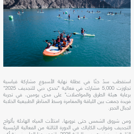
استقطب سدّ حتّا في عطلة نهاية الأسبوع مشاركة قياسية
تجاوزت 5,000 مشارك في فعالية "تحدي دبي للتجديف 2025"
برعاية هيئة الطرق والمواصلات" على مدى يومين، في تجربة
فريدة جمعت بين اللياقة والمغامرة وسط المناظر الطبيعية الخلابة
لجبال الحجر.
ومن شروق الشمس حتى غروبها، امتلأت المياه الهادئة بألواح
التجديف وقوارب الكاياك في الدورة الثالثة من الفعالية الرئيسية
الثانية ضمن تحدي دبي للياقة 2025، لتعود هذا العام بنسخة أكبر