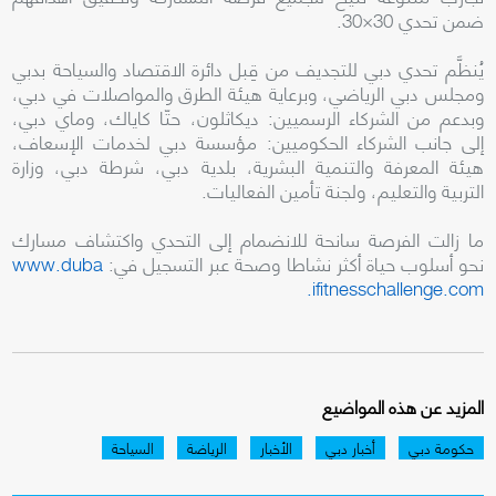
ضمن تحدي 30×30.
يُنظَّم تحدي دبي للتجديف من قِبل دائرة الاقتصاد والسياحة بدبي
ومجلس دبي الرياضي، وبرعاية هيئة الطرق والمواصلات في دبي،
وبدعم من الشركاء الرسميين: ديكاثلون، حتّا كاياك، وماي دبي،
إلى جانب الشركاء الحكوميين: مؤسسة دبي لخدمات الإسعاف،
هيئة المعرفة والتنمية البشرية، بلدية دبي، شرطة دبي، وزارة
التربية والتعليم، ولجنة تأمين الفعاليات.
ما زالت الفرصة سانحة للانضمام إلى التحدي واكتشاف مسارك
نحو أسلوب حياة أكثر نشاطا وصحة عبر التسجيل في:
www.duba
ifitnesschallenge.com.
المزيد عن هذه المواضيع
حكومة دبي
أخبار دبي
الأخبار
الرياضة
السياحة