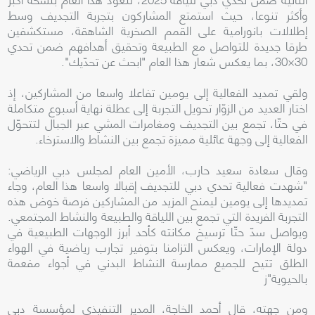
وأكثر تنوعا، حيث استمتع المشاركون بتجربة التجديف وسط
إطلالات بانورامية على القمم الصخرية الشاهقة، مستكشفين
طرقا جديدة للتواصل مع الطبيعة وتحقيق أهدافهم ضمن تحدي
30×30، بما يعكس شعار هذا العام "ابحث عن تحدّيك".
ولقي تمديد الفعالية إلى يومين تفاعلا واسعا من المشاركين، إذ
اختار العديد من الزوّار تحويل التجربة إلى عطلة نهاية أسبوع متكاملة
في حتّا، تجمع بين التجديف ومغامرات المشي عبر الجبال لتتحوّل
الفعالية إلى وجهة عائلية مميزة تجمع بين النشاط والاسترخاء.
وقال سعادة سعيد حارب، الأمين العام لمجلس دبي الرياضي:
"شهدت فعالية تحدي دبي للتجديف إقبالا واسعا هذا العام، وجاء
تمديدها إلى يومين ليمنح المزيد من المشاركين فرصة خوض هذه
التجربة الفريدة التي تجمع بين اللياقة والطبيعة والنشاط المجتمعي.
ويواصل سدّ حتّا ترسيخ مكانته كأحد أبرز الوجهات الطبيعية في
دولة الإمارات، ويعكس التزامنا بتوفير تجارب رياضية في الهواء
الطلق تتيح للجميع ممارسة النشاط البدني في أجواء مفعمة
بالحيوية"ز
ومن جهته، قال أحمد الخاجة، المدير التنفيذي لمؤسسة دبي