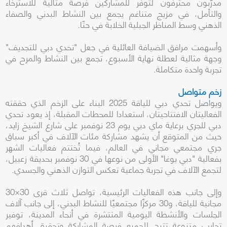
مدرّبون محترفون لتوفّر للمشاركين فرصة مثالية للاسترخاء
والتأمل، في مزيج متناغم يجمع بين النشاط البدني والصفاء
الذهني وسط المناظر الجبلية الخلابة في حتّا.
وأسهمت مرافق الضيافة العائلية في جعل "تحدي دبي للتجديف"
وجهة مثالية لعطلة نهاية الأسبوع، تجمع بين النشاط والمرح في
تجربة واحدة متكاملة.
زخم متواصل
ويواصل تحدي دبي للياقة 2025 البناء على الزخم الذي حققته
الفعاليتان الافتتاحيتان، استعدادا للمحطات المقبلة، إذ يعود تحدي
دبي للجري برعاية ماي دبي يوم 23 نوفمبر على شارع الشيخ زايد،
حيث من المتوقع أن يشهد مشاركة مئات الآلاف في أكبر سباق
جري مجتمعي مجاني في العالم، فيما تُختتم فعاليات الشهر
بفعالية "دبي يوغا" الأولى من نوعها في 30 نوفمبر بحديقة زعبيل،
لتجمع الآلاف في تجربة جماعية تعكس التوازن الذهني والجسدي.
وإلى جانب هذه الفعاليات الرئيسية، تواصل ثلاث قرى 30×30
مجانية للياقة، و30 مركزًا مجتمعيًا للنشاط البدني، إلى جانب آلاف
الجلسات والأنشطة اليومية المنتشرة في أنحاء المدينة، توفير
تجارب متنوعة تتيح للجميع فرصة المشاركة وتحقيق أهدافهم