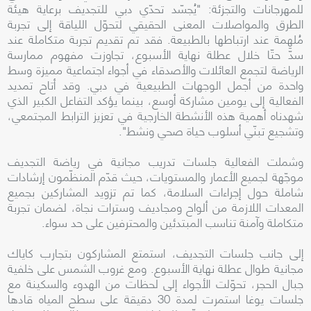
للمهرجانات والتجزئة: "يُجسّد تحدّي دبي للتجديف برعاية هيئة
الطرق والمواصلات المعنى الحقيقي لتحوّل اللياقة إلى تجربة
مُلهِمة عند ارتباطها بالطبيعة. فقد تم تقديم تجربة متكاملة عند
سدّ حتّا خلال عطلة نهاية الأسبوع، تجاوزت مفهوم ممارسة
الرياضة لتجمع العائلات والأصدقاء في أجواء اجتماعية مميزة وسط
واحدة من أجمل الوجهات الطبيعية في دبي. وقد أتاح تمديد
الفعالية إلى يومين مشاركة أوسع، بينما يؤكد التفاعل الكبير الذي
شهدناه أهمية هذه الأنشطة الخارجية في تعزيز الترابط المجتمعي،
وتشجيع تبنّي أسلوب حياة صحي ونشط".
وشملت الفعالية جلسات تدريب مجانية في رياضة التجديف
موجّهة لجميع الأعمار والمستويات، حيث قدّم المنظّمون إرشادات
شاملة حول إجراءات السلامة، كما تم تزويد المشاركين بجميع
المعدات اللازمة من ألواح ومجاديف وسترات نجاة، لضمان تجربة
متكاملة وآمنة تناسب المبتدئين والمحترفين على حد سواء.
إلى جانب جلسات التجديف، استمتع المشاركون بتجارب كاياك
مجانية طوال عطلة نهاية الأسبوع. ومع غروب الشمس على خلفية
جبال الحجر، تحوّلت الأجواء إلى لحظات من الهدوء والسكينة مع
جلسات يوغا استمرت لمدة 30 دقيقة على سطح المياه قادها