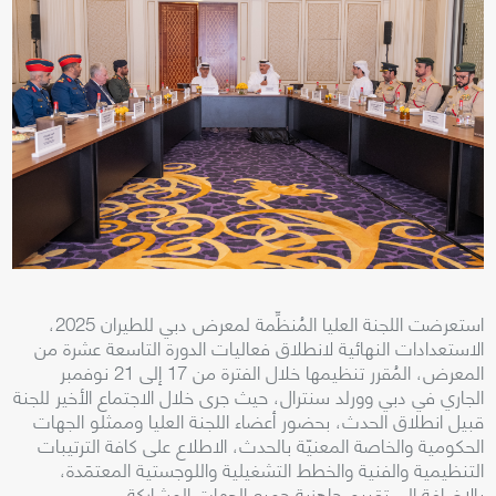
استعرضت اللجنة العليا المُنظِّمة لمعرض دبي للطيران 2025،
الاستعدادات النهائية لانطلاق فعاليات الدورة التاسعة عشرة من
المعرض، المُقرر تنظيمها خلال الفترة من 17 إلى 21 نوفمبر
الجاري في دبي وورلد سنترال، حيث جرى خلال الاجتماع الأخير للجنة
قبيل انطلاق الحدث، بحضور أعضاء اللجنة العليا وممثلو الجهات
الحكومية والخاصة المعنيّة بالحدث، الاطلاع على كافة الترتيبات
التنظيمية والفنية والخطط التشغيلية واللوجستية المعتمَدة،
بالإضافة إلى تقييم جاهزية جميع الجهات المشاركة.