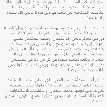
محورية لتمكين الشركات المحلية من توسيع نطاق أعمالها بفعالية
في الأسواق الخارجية وتعريف مجتمع الأعمال العالمي بالمزايا
التنافسية المتكاملة التي تتمتع بها دبي كمركز عالمي رائد للتجارة
والاستثمار".
وفي إطار الالتزام بتحقيق مستهدفات مبادرة "دبي جلوبال" الرامية
إلى إطلاق 50 مكتباً تمثيلياً حول العالم بحلول عام 2030 لتعزيز
دور دبي كمركز عالمي رائد للأعمال، وجذب الاستثمار الأجنبي
المباشر إلى الإمارة، ودعم توسع شركات دبي في 30 سوقاً ذات
أولوية على مستوى العالم، قامت غرفة دبي العالمية خلال أول
تسعة أشهر من العام الجاري بتعزيز حضورها العالمي من خلال
افتتاح 5 مكاتب تمثيلية جديدة في كل من دكا في بنغلاديش،
وكيب تاون في جنوب أفريقيا، وبنغالور في الهند، وبانكوك في
تايلاند، وتورنتو في كندا.
وخلال أول تسعة أشهر من العام الجاري، نظم المكاتب التمثيلية
الخارجية التابعة للغرفة حول العالم 376 طاولة نقاش مستديرة
للترويج لدبي كوجهة عالمية للأعمال، واستقطاب الاستثمارات
الأجنبية المباشرة، والتعريف بدبي كمركز للتوسع الخارجي للأسواق
العالمية.