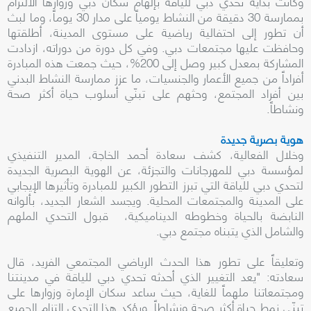
وكانت بداية تحدي دبي للياقة بإلهام سكان دبي وزوارها الالتزام
بممارسة 30 دقيقة من النشاط يومياً على مدار 30 يوماً، وما لبث
أن تطور إلى احتفالية رياضية على مستوى المدينة، أطلقتها
وحافظت عليها مجتمعات دبي. وفي كل دورة من دوراته، ازدادت
المشاركة بمعدل كبير وصل إلى 200%، حيث جمعت هذه المبادرة
أفراداً من جميع الأعمار والجنسيات، ما عزز ممارسة النشاط البدني
بين أفراد المجتمع، وحثهم على تبنّي أسلوب حياة أكثر صحة
ونشاطاً.
هوية بصرية جديدة
وخلال الفعالية، كشف سعادة أحمد الخاجة، المدير التنفيذي
لمؤسسة دبي للمهرجانات والتجزئة، عن الهوية البصرية الجديدة
لتحدي دبي للياقة التي تبرز التطور الكبير للمبادرة وتأثيرها الإيجابي
على المدينة والمجتمعات المحلية. ويجسد الشعار الجديد، بألوانه
النابضة بالحياة وخطوطه الديناميكية، قبول التحدي الملهم
والشامل الذي يتبناه مجتمع دبي.
وتعليقاً على تطور هذا الحدث الرياضي المجتمعي الفريد، قال
سعادته: "يعد التغيير الذي أحدثه تحدي دبي للياقة في مدينتنا
ومجتمعاتنا ملهماً للغاية، حيث ساعد سكان الإمارة وزوارها على
تبنّي نمط حياة أكثر صحة ونشاطاً. ويؤكد هذا التحدي التزام الجميع