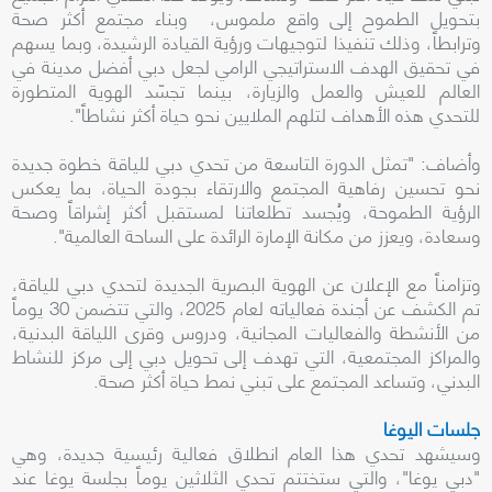
بتحويل الطموح إلى واقع ملموس، وبناء مجتمع أكثر صحة
وترابطاً، وذلك تنفيذا لتوجيهات ورؤية القيادة الرشيدة، وبما يسهم
في تحقيق الهدف الاستراتيجي الرامي لجعل دبي أفضل مدينة في
العالم للعيش والعمل والزيارة، بينما تجسّد الهوية المتطورة
للتحدي هذه الأهداف لتلهم الملايين نحو حياة أكثر نشاطاً".
وأضاف: "تمثل الدورة التاسعة من تحدي دبي للياقة خطوة جديدة
نحو تحسين رفاهية المجتمع والارتقاء بجودة الحياة، بما يعكس
الرؤية الطموحة، ويُجسد تطلعاتنا لمستقبل أكثر إشراقاً وصحة
وسعادة، ويعزز من مكانة الإمارة الرائدة على الساحة العالمية".
وتزامناً مع الإعلان عن الهوية البصرية الجديدة لتحدي دبي للياقة،
تم الكشف عن أجندة فعالياته لعام 2025، والتي تتضمن 30 يوماً
من الأنشطة والفعاليات المجانية، ودروس وقرى اللياقة البدنية،
والمراكز المجتمعية، التي تهدف إلى تحويل دبي إلى مركز للنشاط
البدني، وتساعد المجتمع على تبني نمط حياة أكثر صحة.
جلسات اليوغا
وسيشهد تحدي هذا العام انطلاق فعالية رئيسية جديدة، وهي
"دبي يوغا"، والتي ستختتم تحدي الثلاثين يوماً بجلسة يوغا عند