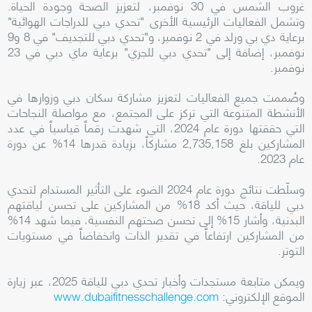
غروب الشمس في 30 نوفمبر، لتعزيز الصحة وجودة الحياة.
وتشمل الفعاليات الرئيسية الأخرى "تحدي دبي للدراجات الهوائية"
برعاية دي بي ورلد في 2 نوفمبر، و"تحدي دبي للتجديف" في 8 و9
نوفمبر، إضافة إلى "تحدي دبي للجري" برعاية ماي دبي في 23
نوفمبر.
وصُممت جميع الفعاليات لتعزيز مشاركة سكان دبي وزوارها في
الأنشطة المتنوعة التي تركز على المجتمع، مع مواصلة النجاحات
التي حققتها دورة عام 2024، التي شهدت رقماً قياسياً في عدد
المشاركين بلغ 2,735,158 مشاركاً، بزيادة قدرها 14% عن دورة
عام 2023.
وسلّطت نتائج دورة عام 2024 الضوء على التأثير المستدام لتحدي
دبي للياقة، حيث أكد 18% من المشاركين على تحسن لياقتهم
البدنية، وأشار 15% إلى تحسن صحتهم النفسية، فيما شهد 14%
من المشاركين ارتفاعاً في تقدير الذات وانخفاضاً في مستويات
التوتر.
ويمكن متابعة مستجدات وأخبار تحدي دبي للياقة 2025، عبر زيارة
الموقع الإلكتروني:
www.dubaifitnesschallenge.com