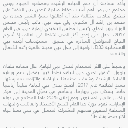
وأكد سعادته أن دعم القيادة الرشيدة ومضافرة الجهود ووعي
مجتمع دبي من أهم أسباب حفاظ مبادرة "تحدي دبي للياقة" على
تحقيق نجاحات متتالية منذ أن أطلقها سموّ الشيخ حمدان بن
محمد بن راشد آل مكتوم، ولي عهد دبي، نائب رئيس مجلس
الوزراء وزير الدفاع، رئيس المجلس التنفيذي لإمارة دبي، في العام
2017، لجعل دبي إحدى أكثر المدن نشاطاً في العالم، إذ يُسهم
النجاح المتواصل للمبادرة في تحقيق مستهدفات أجندة دبي
الاقتصادية D33، الرامية إلى جعل دبي مدينة عالمية رائدة للأعمال
والترفيه.
وتعليقاً على الأثر المستدام لتحدي دبي للياقة، قال سعادة خلفان
بلهول: "حقق تحدي دبي للياقة نجاحاً كبيراً بفضل دعم ورعاية
القيادة الرشيدة وشغف مجتمعنا بالرياضة والتزامه بممارستها.
فمنذ انطلاقه عام 2017، أصبح تحدي دبي للياقة تقليداً رياضياً
خاصاً بسكان دبي وزوارها، وساهم في تحوّل المدينة إلى مركز
رياضي عالمي المستوى. ومع إعلان 2025 عاماً للمجتمع في دولة
الإمارات، تعود دورة هذا العام لتجمع الأصدقاء والعائلات والجهات
المختلفة لتحقيق هدفهم المشترك المتمثل في تبني نمط حياة
أكثر صحةً ونشاطاً".