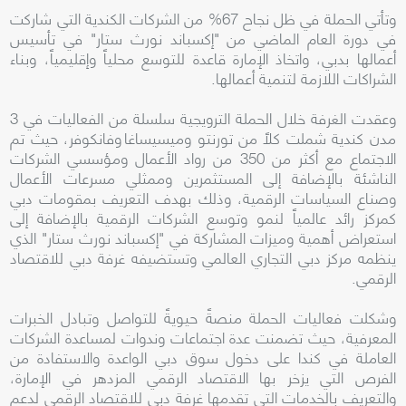
وتأتي الحملة في ظل نجاح 67% من الشركات الكندية التي شاركت
في دورة العام الماضي من "إكسباند نورث ستار" في تأسيس
أعمالها بدبي، واتخاذ الإمارة قاعدة للتوسع محلياً وإقليمياً، وبناء
الشراكات اللازمة لتنمية أعمالها.
وعقدت الغرفة خلال الحملة الترويجية سلسلة من الفعاليات في 3
مدن كندية شملت كلاً من تورنتو وميسيساغا وفانكوفر، حيث تم
الاجتماع مع أكثر من 350 من رواد الأعمال ومؤسسي الشركات
الناشئة بالإضافة إلى المستثمرين وممثلي مسرعات الأعمال
وصناع السياسات الرقمية، وذلك بهدف التعريف بمقومات دبي
كمركز رائد عالمياً لنمو وتوسع الشركات الرقمية بالإضافة إلى
استعراض أهمية وميزات المشاركة في "إكسباند نورث ستار" الذي
ينظمه مركز دبي التجاري العالمي وتستضيفه غرفة دبي للاقتصاد
الرقمي.
وشكلت فعاليات الحملة منصةً حيويةً للتواصل وتبادل الخبرات
المعرفية، حيث تضمنت عدة اجتماعات وندوات لمساعدة الشركات
العاملة في كندا على دخول سوق دبي الواعدة والاستفادة من
الفرص التي يزخر بها الاقتصاد الرقمي المزدهر في الإمارة،
والتعريف بالخدمات التي تقدمها غرفة دبي للاقتصاد الرقمي لدعم