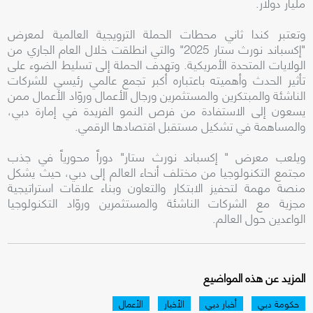
مليار دولار.
وتعتبر كندا ثاني محطات الحملة الترويجية العالمية لمعرض
"إكسباند نورث ستار 2025" والتي انطلقت خلال العام الجاري من
الولايات المتحدة الأمريكية. وتهدف الحملة إلى تسليط الضوء على
تأثير الحدث وأهميته باعتباره أكبر تجمع عالمي رئيسي للشركات
الناشئة والمبتكرين والمستثمرين ورجال الأعمال وروّاد الأعمال ممن
يسعون إلى الاستفادة من فرص النمو الفريدة في إمارة دبي،
والمساهمة في تشكيل مستقبل اقتصادها الرقمي.
ويلعب معرض " إكسباند نورث ستار" دوراً محورياً في جذب
مجتمع التكنولوجيا من مختلف أنحاء العالم إلى دبي، حيث يشكل
منصة مهمة لتحفيز الابتكار والتعاون وبناء علاقات استراتيجية
مجزية مع الشركات الناشئة والمستثمرين وروّاد التكنولوجيا
الواعدين حول العالم.
المزيد عن هذه المواضيع
حكومة دبي
أخبار دبي
الأخبار
الأعمال