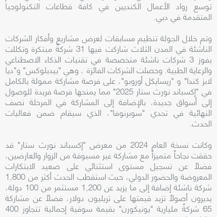
توسع رواد الأعمال الكنديين في كافة قطاعات التكنولوجيا
المتقدمة في دبي.
وتم خلال الجولة تنظيم مسابقات لعرض مشاريع وأفكار الشركات
الناشئة في المدن الثلاث شاركت فيها 31 شركةً مبتكرة وتكللت
بفوز 3 شركات ناشئة متخصصة في تقنيات الذكاء الاصطناعي
والرعاية الطبية. وحصلت الشركات الفائزة ، وهي "بيدبلوكس" و"ديا
لابز كندا" و "ريسايكل أوروبو"، على فرصة مشاركة ممولة بالكامل
في "إكسباند نورث ستار 2025" مما يمنحها فرصة فريدة للوصول
إلى أسواق جديدة، بالإضافة إلى المشاركة في المرحلة نصف
النهائية في تحدي "سوبرنوفا"، الذي سيقام ضمن فعاليات
الحدث.
وكانت نسخة العام 2024 من معرض "إكسباند نورث ستار" قد
حققت نجاحاً متميزاً مع مشاركة غير مسبوقة من الزوار والعارضين،
فضلاً عن تسجيل مستوى استثنائي على صعيد الابتكارات
المعروضة والحضور الدولي، حيث استقطب الحدث أكثر من 1,800
شركة ناشئة إضافة إلى ما يزيد عن 1,200 مستثمر من 100 دولة،
يديرون أصولاً تزيد قيمتها على تريليون دولار، فضلاً عن مشاركة
65 شركةً مليارية "يونيكورن" بقيمة سوقية إجمالية تتجاوز 400