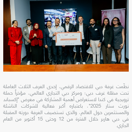
نظّمت غرفة دبي للاقتصاد الرقمي، إحدى الغرف الثلاث العاملة
تحت مظلة غرف دبي؛ ومركز دبي التجاري العالمي، مؤخراً حملة
ترويجية في كندا لاستعراض أهمية المشاركة في معرض "إكسباند
نورث ستار 2025"، باعتباره أكبر فعالية للشركات الناشئة
والمستثمرين حول العالم، والذي تستضيف الغرفة دورته المقبلة
في دبي هاربر خلال الفترة من 12 وحتى 15 أكتوبر من العام
الجاري.