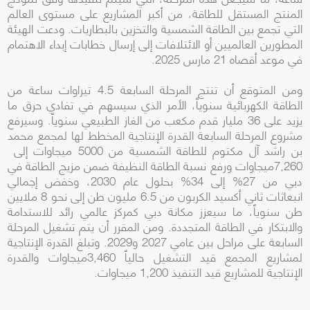
المنتج المستقل للطاقة، من أكبر المشاريع على مستوى العالم
التي تجمع بين الطاقة الشمسية والتخزين بالبطاريات. ودعت الهيئة
المطورين العالميين أو الائتلافات إلى إرسال خطابات إبداء الاهتمام
في موعد أقصاه 21 مارس 2025.
ومن المتوقع أن تنتج المرحلة السابعة 4.5 تيراوات ساعة من
الطاقة الكهربائية سنوياً، الأمر الذي سيسهم في تفادي حرق ما
يزيد على 36 مليار قدم مكعب من الغاز الطبيعي سنوياً. وسيرفع
مشروع المرحلة السابعة القدرة الإنتاجية المخطط لها لمجمع محمد
بن راشد آل مكتوم للطاقة الشمسية من 5000 ميجاوات إلى
7,260ميجاوات ورفع نسبة الطاقة النظيفة ضمن مزيج الطاقة في
دبي من 27% إلى 34% بحلول عام 2030، وخفض إجمالي
انبعاثات ثاني أكسيد الكربون من 6.5 مليون طن إلى نحو 8 ملايين
طن سنوياً، ما سيعزز مكانة دبي كمركز عالمي رائد للاستدامة
والابتكار في الطاقة المتجددة. ومن المقرر أن يتم تشغيل المرحلة
السابعة على مراحل بين عامي 2027 و2029. وتبلغ القدرة الإنتاجية
لمشاريع المجمع قيد التشغيل حالياً 3,460ميجاوات والقدرة
الإنتاجية للمشاريع قيد التنفيذ 1,200 ميجاوات.