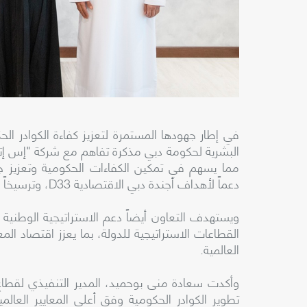
في إطار جهودها المستمرة لتعزيز كفاءة الكوادر الح
مما يسهم في تمكين الكفاءات الحكومية وتعزيز جاه
دعماً لأهداف أجندة دبي الاقتصادية D33، وترسيخاً لمكانة الإمارة كمركز عالمي للابتكار والاقتصاد المستدام.
ويستهدف التعاون أيضاً دعم الاستراتيجية الوطني
القطاعات الاستراتيجية للدولة، بما يعزز اقتصاد 
العالمية.
وأكدت سعادة منى بوحميد، المدير التنفيذي لقطا
تطوير الكوادر الحكومية وفق أعلى المعايير العالمية