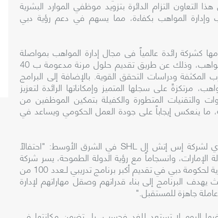
ا التعاون التزام الدائرة بتزويد موظفي الموارد البشرية
ب وإدارة المواهب بكفاءة، مما يسهم في دعم رؤية دبي
 أكدت شركة "إس إتش إل SHL" التزامها كشركة رائدة عالمياً فى مجال إدارة المواهب بمواصلة
تقديم خبراتها في مجال تكنولوجيا تطوير وإدارة المواهب، وذلك عن طريق تقديم حلول مرنة مدعومة ب 40
 المكثفة ودراسات التحقق القوية. بالإضافة إلى البرامج
، مرتكزةً على سجلها المتميز وإمكاناتها الرائدة لتعزيز
دوات والتقنيات المتطورة والكفيلة بتمكين الموظفين من
ة، ما ينعكس إيجاباً على جودة العمل الحكومي ويساعد في
وفي هذا السياق، قال محمد فريد، المدير التنفيذي لشركة إس إتش إل SHL في الشرق الأوسط: "احتفالاً
ولة الإمارات، وانسجاماً مع رؤية الدولة الطموحة، يسر شركة
إس إتش إل SHL أن تتعاون مع دائرة الموارد البشرية لحكومة دبي في تقديم أكبر برنامج تدريبي لـعدد 100 من
 يهدف البرنامج إلى بناء قدراتهم وصقل مهاراتهم لإدارة
املة جاهزة للمستقبل."
ها اليوم لا تستعد للغد فحسب، بل تضمن مكانتها في