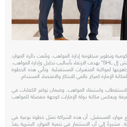
كومية وتطوير منظومة إدارة المواهب، وقّعت دائرة الموارد
البشرية لحكومة دبي مذكرة تفاهم مع شركة "إس إتش إل SHL" بهدف الارتقاء بأساليب تحليل وإدارة المواهب،
زيتها لمواكبة المتغيرات المستقبلية. وتأتي هذه الخطوة
ة لاستقطاب واستبقاء المواهب، وضمان توافر الكفاءات في
المعرفة ويعكس مكانة دولة الإمارات كوجهة مفضلة للمواهب
ع موارد المستقبل، أن هذه الشراكة تمثل خطوة نوعية في
، مشيرةً إلى أن الاستثمار في تنمية الموارد البشرية يعدّ