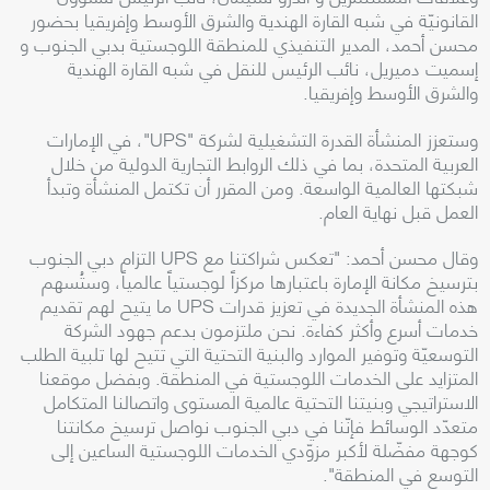
القانونيّة في شبه القارة الهندية والشرق الأوسط وإفريقيا بحضور
محسن أحمد، المدير التنفيذي للمنطقة اللوجستية بدبي الجنوب و
إسميت دميريل، نائب الرئيس للنقل في شبه القارة الهندية
والشرق الأوسط وإفريقيا.
وستعزز المنشأة القدرة التشغيلية لشركة "UPS"، في الإمارات
العربية المتحدة، بما في ذلك الروابط التجارية الدولية من خلال
شبكتها العالمية الواسعة. ومن المقرر أن تكتمل المنشأة وتبدأ
العمل قبل نهاية العام.
وقال محسن أحمد: "تعكس شراكتنا مع UPS التزام دبي الجنوب
بترسيخ مكانة الإمارة باعتبارها مركزاً لوجستياً عالمياً، وستُسهم
هذه المنشأة الجديدة في تعزيز قدرات UPS ما يتيح لهم تقديم
خدمات أسرع وأكثر كفاءة. نحن ملتزمون بدعم جهود الشركة
التوسعيّة وتوفير الموارد والبنية التحتية التي تتيح لها تلبية الطلب
المتزايد على الخدمات اللوجستية في المنطقة. وبفضل موقعنا
الاستراتيجي وبنيتنا التحتية عالمية المستوى واتصالنا المتكامل
متعدّد الوسائط فإنّنا في دبي الجنوب نواصل ترسيخ مكانتنا
كوجهة مفضّلة لأكبر مزوّدي الخدمات اللوجستية الساعين إلى
التوسع في المنطقة".