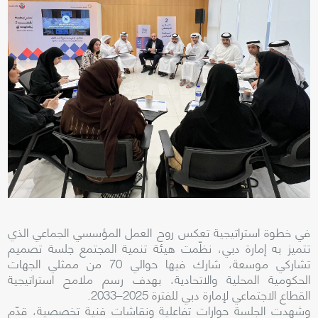
في خطوة استراتيجية تعكس روح العمل المؤسسي الجماعي الذي
تتميز به إمارة دبي، نظّمت هيئة تنمية المجتمع جلسة تصميم
تشاركي موسعة، شارك فيها حوالي 70 من ممثلي الجهات
الحكومية المحلية والاتحادية، بهدف رسم ملامح استراتيجية
القطاع الاجتماعي لإمارة دبي للفترة 2025–2033.
وشهدت الجلسة حوارات تفاعلية ونقاشات فنية تخصصية، قدّم