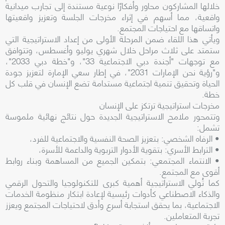
خلالها المشاركون محاور وأفكارًا نوعية مستندة إلى تجارب ميدانية
واقعية، مما أسهم في إثراء مخرجات الجلسة وتعزيز واقعيتها
واتساقها مع احتياجات المجتمع.
ويأتي هذا اللقاء ضمن المرحلة الأولى من إعداد الاستراتيجية التي
ستمتد على ثلاث مراحل خلال شهري يوليو وأغسطس، وتتوافق
مع توجهات "أجندة دبي الاجتماعية 33"، و"خطة دبي 2033"،
و"رؤية نحن الإمارات 2031"، في إطار سعي الإمارة لتعزيز جودة
الحياة وتحقيق تنمية اجتماعية مستدامة تضع الإنسان في قلب كل
خطة.
مخرجات استراتيجية ترتكز على الإنسان
وتتمحور ملامح الاستراتيجية الجديدة حول نتائج نهائية ملموسة
تشمل:
• الرفاه الشخصي: بتعزيز الصحة النفسية والاجتماعية للفرد،
• الترابط الأسري: بتقوية الأدوار التربوية والداعمة للأسرة،
• الانتماء المجتمعي: بتمكين الجميع من المساهمة وبناء روابط
أقوى مع المجتمع.
كما تُولي الاستراتيجية أهمية كبرى للتكنولوجيا والتحول الرقمي
والذكاء الاصطناعي كأدوات رئيسية لإعادة ابتكار منظومة الخدمات
الاجتماعية، بما يحقق استجابة أسرع وأدق لاحتياجات المجتمع ويعزز
تجربة المتعاملين.