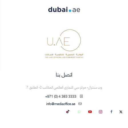
اتصل بنا
ون سنترال- مركز دبي التجاري العالمي المكاتب 2- الطابق 7
+971 (0) 4 383 3333
info@mediaoffice.ae