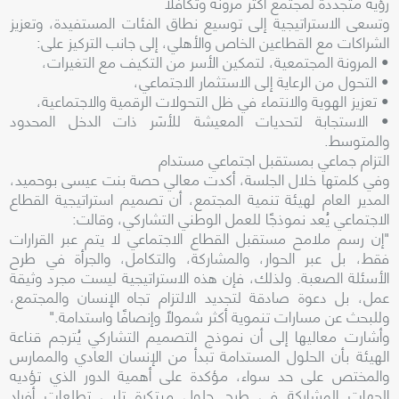
رؤية متجددة لمجتمع أكثر مرونة وتكافلًا
وتسعى الاستراتيجية إلى توسيع نطاق الفئات المستفيدة، وتعزيز
الشراكات مع القطاعين الخاص والأهلي، إلى جانب التركيز على:
• المرونة المجتمعية، لتمكين الأسر من التكيف مع التغيرات،
• التحول من الرعاية إلى الاستثمار الاجتماعي،
• تعزيز الهوية والانتماء في ظل التحولات الرقمية والاجتماعية،
• الاستجابة لتحديات المعيشة للأسَر ذات الدخل المحدود
والمتوسط.
التزام جماعي بمستقبل اجتماعي مستدام
وفي كلمتها خلال الجلسة، أكدت معالي حصة بنت عيسى بوحميد،
المدير العام لهيئة تنمية المجتمع، أن تصميم استراتيجية القطاع
الاجتماعي يُعد نموذجًا للعمل الوطني التشاركي، وقالت:
"إن رسم ملامح مستقبل القطاع الاجتماعي لا يتم عبر القرارات
فقط، بل عبر الحوار، والمشاركة، والتكامل، والجرأة في طرح
الأسئلة الصعبة. ولذلك، فإن هذه الاستراتيجية ليست مجرد وثيقة
عمل، بل دعوة صادقة لتجديد الالتزام تجاه الإنسان والمجتمع،
وللبحث عن مسارات تنموية أكثر شمولاً وإنصافًا واستدامة."
وأشارت معاليها إلى أن نموذج التصميم التشاركي يُترجم قناعة
الهيئة بأن الحلول المستدامة تبدأ من الإنسان العادي والممارس
والمختص على حد سواء، مؤكدة على أهمية الدور الذي تؤديه
الجهات المشاركة في طرح حلول مبتكرة تلبي تطلعات أفراد