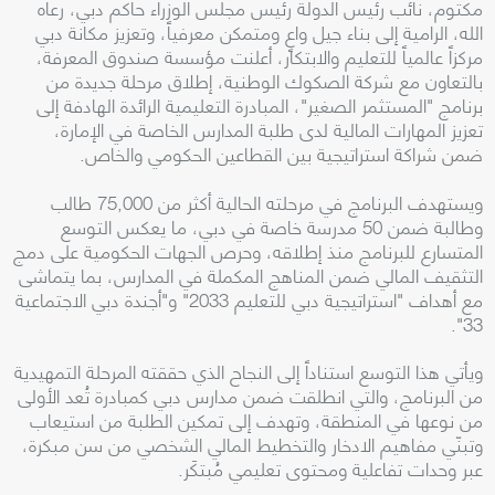
مكتوم، نائب رئيس الدولة رئيس مجلس الوزراء حاكم دبي، رعاه
الله، الرامية إلى بناء جيل واعٍ ومتمكن معرفياً، وتعزيز مكانة دبي
مركزاً عالمياً للتعليم والابتكار، أعلنت مؤسسة صندوق المعرفة،
بالتعاون مع شركة الصكوك الوطنية، إطلاق مرحلة جديدة من
برنامج "المستثمر الصغير"، المبادرة التعليمية الرائدة الهادفة إلى
تعزيز المهارات المالية لدى طلبة المدارس الخاصة في الإمارة،
ضمن شراكة استراتيجية بين القطاعين الحكومي والخاص.
ويستهدف البرنامج في مرحلته الحالية أكثر من 75,000 طالب
وطالبة ضمن 50 مدرسة خاصة في دبي، ما يعكس التوسع
المتسارع للبرنامج منذ إطلاقه، وحرص الجهات الحكومية على دمج
التثقيف المالي ضمن المناهج المكملة في المدارس، بما يتماشى
مع أهداف "استراتيجية دبي للتعليم 2033" و"أجندة دبي الاجتماعية
33".
ويأتي هذا التوسع استناداً إلى النجاح الذي حققته المرحلة التمهيدية
من البرنامج، والتي انطلقت ضمن مدارس دبي كمبادرة تُعد الأولى
من نوعها في المنطقة، وتهدف إلى تمكين الطلبة من استيعاب
وتبنّي مفاهيم الادخار والتخطيط المالي الشخصي من سن مبكرة،
عبر وحدات تفاعلية ومحتوى تعليمي مُبتكَر.