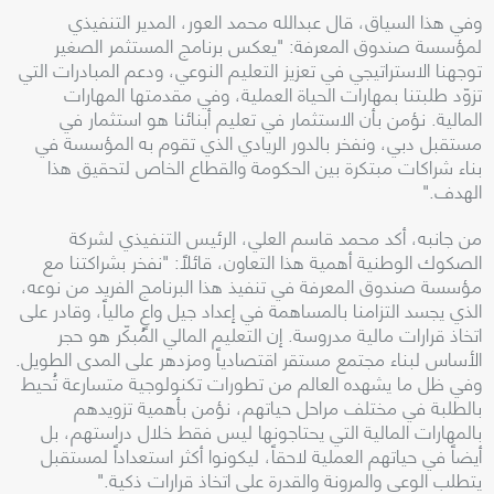
وفي هذا السياق، قال عبدالله محمد العور، المدير التنفيذي
لمؤسسة صندوق المعرفة: "يعكس برنامج المستثمر الصغير
توجهنا الاستراتيجي في تعزيز التعليم النوعي، ودعم المبادرات التي
تزوّد طلبتنا بمهارات الحياة العملية، وفي مقدمتها المهارات
المالية. نؤمن بأن الاستثمار في تعليم أبنائنا هو استثمار في
مستقبل دبي، ونفخر بالدور الريادي الذي تقوم به المؤسسة في
بناء شراكات مبتكرة بين الحكومة والقطاع الخاص لتحقيق هذا
الهدف."
من جانبه، أكد محمد قاسم العلي، الرئيس التنفيذي لشركة
الصكوك الوطنية أهمية هذا التعاون، قائلاً: "نفخر بشراكتنا مع
مؤسسة صندوق المعرفة في تنفيذ هذا البرنامج الفريد من نوعه،
الذي يجسد التزامنا بالمساهمة في إعداد جيل واعٍ مالياً، وقادر على
اتخاذ قرارات مالية مدروسة. إن التعليم المالي المُبكّر هو حجر
الأساس لبناء مجتمع مستقر اقتصادياً ومزدهر على المدى الطويل.
وفي ظل ما يشهده العالم من تطورات تكنولوجية متسارعة تُحيط
بالطلبة في مختلف مراحل حياتهم، نؤمن بأهمية تزويدهم
بالمهارات المالية التي يحتاجونها ليس فقط خلال دراستهم، بل
أيضاً في حياتهم العملية لاحقاً، ليكونوا أكثر استعداداً لمستقبل
يتطلب الوعي والمرونة والقدرة على اتخاذ قرارات ذكية."