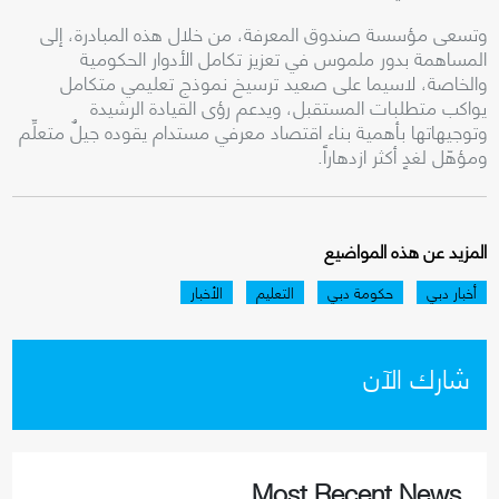
وتسعى مؤسسة صندوق المعرفة، من خلال هذه المبادرة، إلى
المساهمة بدور ملموس في تعزيز تكامل الأدوار الحكومية
والخاصة، لاسيما على صعيد ترسيخ نموذج تعليمي متكامل
يواكب متطلبات المستقبل، ويدعم رؤى القيادة الرشيدة
وتوجيهاتها بأهمية بناء اقتصاد معرفي مستدام يقوده جيلٌ متعلِّم
ومؤهّل لغدٍ أكثر ازدهاراً.
المزيد عن هذه المواضيع
أخبار دبي
حكومة دبي
التعليم
الأخبار
شارك الآن
Most Recent News