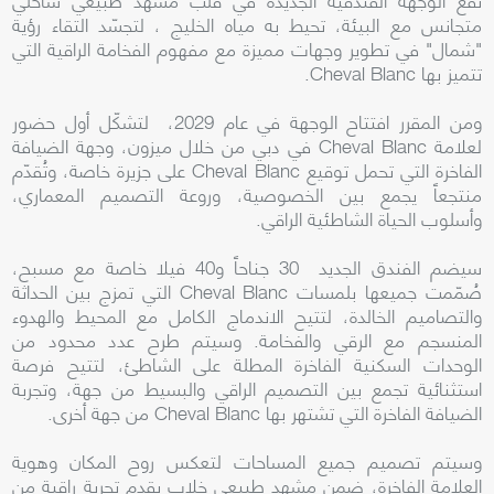
متجانس مع البيئة، تحيط به مياه الخليج ، لتجسّد التقاء رؤية
"شمال" في تطوير وجهات مميزة مع مفهوم الفخامة الراقية التي
تتميز بها Cheval Blanc.
ومن المقرر افتتاح الوجهة في عام 2029، لتشكّل أول حضور
لعلامة Cheval Blanc في دبي من خلال ميزون، وجهة الضيافة
الفاخرة التي تحمل توقيع Cheval Blanc على جزيرة خاصة، وتُقدّم
منتجعاً يجمع بين الخصوصية، وروعة التصميم المعماري،
وأسلوب الحياة الشاطئية الراقي.
سيضم الفندق الجديد 30 جناحاً و40 فيلا خاصة مع مسبح،
صُمّمت جميعها بلمسات Cheval Blanc التي تمزج بين الحداثة
والتصاميم الخالدة، لتتيح الاندماج الكامل مع المحيط والهدوء
المنسجم مع الرقي والفخامة. وسيتم طرح عدد محدود من
الوحدات السكنية الفاخرة المطلة على الشاطئ، لتتيح فرصة
استثنائية تجمع بين التصميم الراقي والبسيط من جهة، وتجربة
الضيافة الفاخرة التي تشتهر بها Cheval Blanc من جهة أخرى.
وسيتم تصميم جميع المساحات لتعكس روح المكان وهوية
العلامة الفاخرة، ضمن مشهد طبيعي خلاب يقدم تجربة راقية من