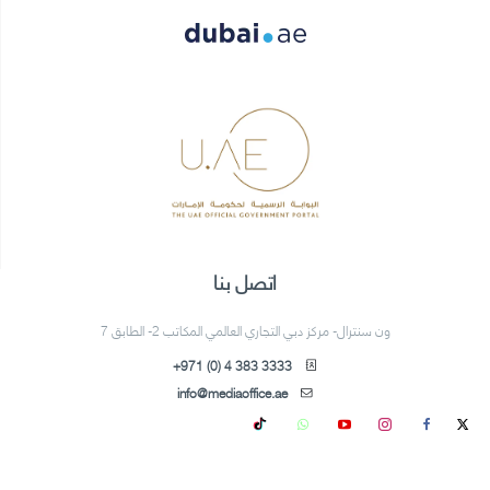
اتصل بنا
ون سنترال- مركز دبي التجاري العالمي المكاتب 2- الطابق 7
+971 (0) 4 383 3333
info@mediaoffice.ae