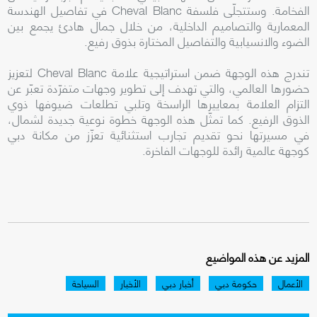
الفخامة. وستتجلّى فلسفة Cheval Blanc في تفاصيل الهندسة
المعمارية والتصاميم الداخلية، من خلال جمال هادئ يجمع بين
الضوء والانسيابية والتفاصيل المختارة بذوق رفيع.
تندرج هذه الوجهة ضمن استراتيجية علامة Cheval Blanc لتعزيز
حضورها العالمي، والتي تهدف إلى تطوير وجهات متفرّدة تعبّر عن
التزام العلامة بمعاييرها الراسخة وتلبي تطلعات ضيوفها ذوي
الذوق الرفيع. كما تمثّل هذه الوجهة خطوة نوعية جديدة لشمال،
في مسيرتها نحو تقديم تجارب استثنائية تعزّز من مكانة دبي
كوجهة عالمية رائدة للوجهات الفاخرة.
المزيد عن هذه المواضيع
الأعمال
حكومة دبي
أخبار دبي
الأخبار
السياحة