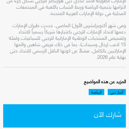
الإمارات الطويلة الأمد لنادي دبي هوريكانز للرجبي تشكل جزءاً من
التزامها بتنمية الرياضة وربط الشباب باللعبة في المجتمعات
المحلية في دولة الإمارات العربية المتحدة.
وفي شهر أكتوبر(تشرين الأول) الماضي، جددت طيران الإمارات
دعمها لاتحاد الإمارات للرجبي باعتبارها شريكاً رسمياً للاتحاد
ولقميص المنتخبات الوطنية الإماراتية للرجبي للسباعيات ولفئة
15 لاعب (رجال وسيدات)، بما في ذلك فريقي شاهين والمها
الإماراتيين بالكامل، فضلاً عن كونها الناقل الرسمي للاتحاد حتى
نهاية عام 2026.
المزيد عن هذه المواضيع
أخبار دبي
الرياضة
شارك الآن