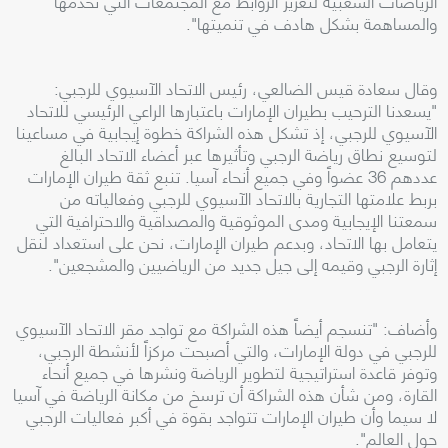
الرياضات الشعبية لتعزيز الروابط مع المجتمعات التي نخدمها
والمساهمة بشكل هادف في تنميتها".
وقال سعادة قيس الضالعي، رئيس الاتحاد الآسيوي للرجبي:
"يسعدنا الترحيب بطيران الإمارات باعتبارها الراعي الرئيسي للاتحاد
الآسيوي للرجبي، إذ تشكل هذه الشراكة خطوة إيجابية في مساعينا
لتوسيع نطاق رياضة الرجبي وتأثيرها عبر أعضاء الاتحاد البالغ
عددهم 36 عضواً وفي جميع أنحاء آسيا. تنبع ثقة طيران الإمارات
بربط علامتها التجارية بالاتحاد الآسيوي للرجبي وفعالياته من
سمعتنا الإيجابية ومدى الموثوقية والمصداقية والاحترافية التي
يتعامل بها الاتحاد، وبدعم طيران الإمارات، نحن على استعداد لنقل
إثارة الرجبي وقيمه إلى جيل جديد من الرياضيين والمشجعين".
وأضاف: "تنسجم أيضاً هذه الشراكة مع تواجد مقر الاتحاد الآسيوي
للرجبي في دولة الإمارات، والتي أصبحت مركزاً لأنشطة الرجبي،
وتوفر قاعدة استراتيجية لتطوير الرياضة ونشرها في جميع أنحاء
القارة، ومن شأن هذه الشراكة أن ترسخ من مكانة الرياضة في آسيا
لا سيما وأن طيران الإمارات تتواجد بقوة في أكبر فعاليات الرجبي
حول العالم".