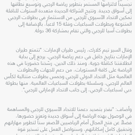
تجسيداً لالتزامها المستمر بتطوير رياضة الرجبي وتوسيع نطاقها
إلى أسواق جديدة. وتتيح الشراكة الجديدة متعددة السنوات للناقلة
تمكين الاتحاد الآسيوي للرجبي من الاستثمار في بطولات الرجبي
المتنوعة وبطولات السباعيات وفئة 15 لاعباً، بالإضافة إلى
بطولات آسيا للرجبي والتي تقام بمشاركة 36 دولة.
وقال السير تيم كلارك، رئيس طيران الإمارات: "تتمتع طيران
الإمارات بتاريخ حافل في دعم رياضة الرجبي، يرجع إلى بداية
انطلاقتنا كناقلة جوية، ومنذ ذلك الحين، رسّخنا حضورنا في هذه
الرياضة على كافة المستويات، من دعم للجهات والبطولات
العالمية مثل الاتحاد الدولي للرجبي وخمس بطولات متتالية لكأس
العالم للرجبي، وسلسلة بطولات السباعيات العالمية، منها بطولة
دبي لسباعيات الرجبي، إلى جانب الاتحاد الإماراتي للرجبي".
وأضاف: "نفخر بتمديد دعمنا للاتحاد الآسيوي للرجبي والمساهمة
في الوصول بهذه الرياضة إلى أسواق جديدة وتعزيز حضورها،
فضلاً عن فتح المجال أمام الرياضيين الأصغر سناً لتطوير مهاراتهم
وتحقيق كامل إمكاناتهم، وسنواصل العمل على تسخير قوة