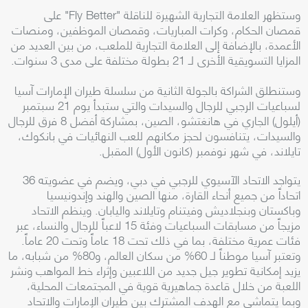
وستظهر العلامة التجارية الشهيرة للناقلة "Fly Better" على
قمصان الحكام، وكرات المباريات، وقمصان الموظفين، ومنصات
الأعمدة، بالإضافة إلى العلامة التجارية للملعب، من بين العديد من
المزايا التسويقية الأخرى لـ 21 بطولة مختلفة على مدى 3 سنوات.
وستنطلق الشراكة بالجولة الثانية من سلسلة طيران الإمارات آسيا
لسباعيات الرجبي للرجال والسيدات والتي ستبدأ يوم 21 سبتمبر
(أيلول) الجاري في هانغتشو، الصين، بمشاركة أفضل 8 فرق للرجال
والسيدات، يتنافسون لحجز مكانهم للعب النهائيات في بانكوك،
تايلاند، في شهر نوفمبر (كانون الأول) المقبل.
يتواجد الاتحاد الآسيوي للرجبي في دبي، ويضم في عضويته 36
اتحاداً من جميع أنحاء القارة، منها الصين والهند وإندونيسيا
وباكستان وبنجلاديش وفيتنام وتايلاند واليابان. وينظم الاتحاد
مزيجاً من مسابقات السباعيات وفئة 15 لاعباً للرجال والنساء، عبر
فئات عمرية مختلفة، بما في ذلك تحت 18 عاماً وتحت 20 عاماً.
وتعتبر آسيا موطناً لـ 60% من سكان العالم، و80% من شبابه، ما
يزيد إمكانية تطوير جيل جديد من اللاعبين وإثراء خط المواهب ونشر
اللعبة من خلال قاعدة جماهيرية قوية في المجتمعات المحلية،
وبما يتماشى مع الهدف المشترك بين طيران الإمارات والاتحاد