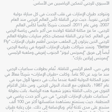
الآسيوي للرجبي لتمكين الرياضيين من الأساس.
وتتواجد طيران الإمارات في قلب الحدث في كل مباراة دولية
للرجبي تقريباً، حيث ترعى الناقلة كأس العالم للرجبي منذ العام
2007، وفي عام 2011، أصبحت شريكاً عالمياً لكأس العالم
للرجبي، ما عزز مكانة الناقلة كواحدة من أكبر داعمي رياضة الرجبي
في العالم. كما ترعى الناقلة قمصان حكام مباريات بطولة العالم
للرجبي الذين ينزلون إلى الملعب مرتدين أطقم طيران الإمارات "Fly
Better". وتمتد شراكات طيران الإمارات القوية في رياضة الرجبي
أيضاً إلى فريق "إيميرتس ليونز" الجنوب إفريقي وملعبه الرئيسي
"إبمريتس إيرلاين بارك".
وفي دبي، المقر الرئيسي للناقلة، تُقام بطولات سباعيات الرجبي
منذ ما يزيد عن 50 عاماً، وكانت «طيران الإمارات» شريكاً فعالاً في
تعزيز المكانة الدولية للعبة عندما بدأت في دعمها لأول مرة في
عام 1987، بالتعاون مع الاتحاد الدولي للرجبي. ومن خلال الالتزام
القوي من جانب الناقلة بتعزيز شعبية هذه الرياضة، باتت بطولة
"سباعيات طيران الإمارات للرجبي" في دبي أكبر حدث رياضي في
المنطقة، حيث يستمتع بمشاهدة منافساتها أكثر من 100 ألف
مشجع على مدى ثلاثة أيام. وبالإضافة إلى ذلك، فإن رعاية طيران