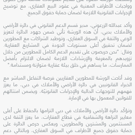
وواجبات الأطراف المعنية في عقود البيع العقاري، مع توضيح
الإجراءات القانونية اللازمة لضمان حماية حقوق الجميع.
وأكد عبدالله الزرعوني، مدير قسم الدعم القانوني في دائرة الأراضي
والأملاك بدبي، أنّ هذه الورشة تأتي ضمن جهود الدائرة لتعزيز
الوعي والثقة في السوق العقاري، وتوطيد الشراكات مع المطورين
لضمان تحقيق أعلى مستويات الجودة في المشاريع العقارية.
وقال: "نحن حريصون على تقديم الدعم الكامل للمطورين من خلال
تزويدهم بالمعرفة والإرشادات اللازمة لضمان الالتزام بأفضل
الممارسات، ما يساهم في خلق بيئة عقارية متوازنة ومستدامة."
وقد أتاحت الورشة للمطورين العقاريين فرصة التفاعل المباشر مع
الخبراء القانونيين في دائرة الأراضي والأملاك في دبي، ما يعزز
فهمهم للتوجهات الحالية والإجراءات القانونيّة، ويضمن امتثالهم
للقوانين المعمول بها في الإمارة.
وتؤكّد دائرة الأراضي والأملاك في دبي التزامها بالحفاظ على أعلى
معايير النزاهة والشفافية في قطاع العقارات، ما يعزز الثقة لدى
المستثمرين والمشترين والمطورين، ويعكس حرص الدائرة على
حماية حقوق جميع الأطراف في السوق العقاري، وبالتالي دعم