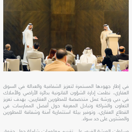
في إطار جهودها المستمرة لتعزيز الشفافية والعدالة في السوق
العقاري، نظمت إدارة الشؤون القانونية بدائرة الأراضي والأملاك
في دبي ورشة عمل متخصصة للمطورين العقاريين، بهدف تعزيز
التعاون والشراكة وتبادل المعرفة حول أفضل الممارسات في
القطاع العقاري، وتوفير بيئة استثمارية آمنة وشفافة للمطورين
والمشترين على حد سواء.
وسلطت الورشة الضوء على تقديم معلومات شاملة حول حقوق