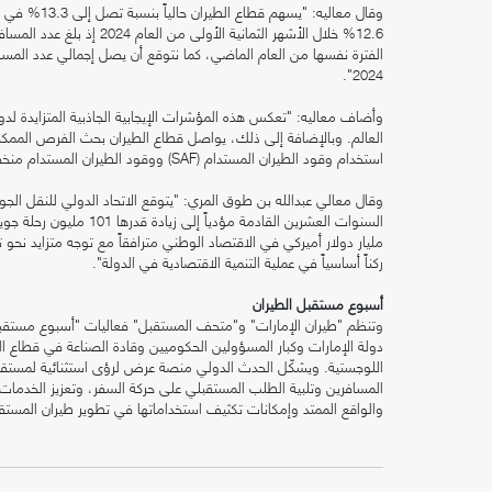
وقال معاليه:
2024".
وأضاف معاليه: "تعكس هذه المؤشرات الإيجابية الجاذبية المتزايدة ل
العالم. وبالإضافة إلى ذلك، يواصل قطاع الطيران بحث الفرص الممكنة
استخدام وقود الطيران المستدام (SAF) ووقود الطيران المستدام منخفض الكربون (LCAF)".
مليار دولار أميركي في الاقتصاد الوطني مترافقاً مع توجه متزايد نح
ركناً أساسياً في عملية التنمية الاقتصادية في الدولة".
أسبوع مستقبل الطيران
دولة الإمارات وكبار المسؤولين الحكوميين وقادة الصناعة في قطاع ال
اللوجستية. ويشكّل الحدث الدولي منصة عرض لرؤى استثنائية لمستقبل 
المسافرين وتلبية الطلب المستقبلي على حركة السفر، وتعزيز الخدما
والواقع الممتد وإمكانات تكثيف استخداماتها في تطوير طيران المستق