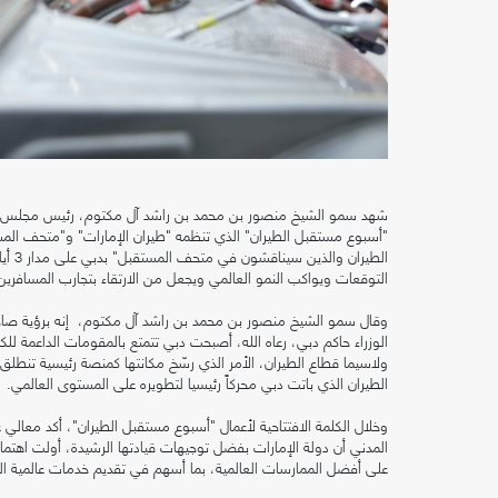
شهد سمو الشيخ منصور بن محمد بن راشد آل مكتوم، رئيس مجلس دبي لأم
"أسبوع مستقبل الطيران" الذي تنظمه "طيران الإمارات" و"متحف المس
الطير
التوقعات ويواكب النمو العالمي ويجعل من الارتقاء بتجارب المسافرين
وقال سمو الشيخ منصور بن محمد بن راشد آل مكتوم، إنه برؤية صا
الوزراء حاكم دبي، رعاه الله، أصبحت دبي تتمتع بالمقومات الداعمة للكف
ولاسيما قطاع الطيران، الأمر الذي رسّخ مكانتها كمنصة رئيسية تنطلق
الطيران الذي باتت دبي محركاً رئيسيا لتطويره على المستوى العالمي.
وخلال الكلمة الافتتاحية لأعمال "أسبوع مستقبل الطيران"، أكد معالي 
المدني أن دولة الإمارات بفضل توجيهات قيادتها الرشيدة، أولت اهتماماً ك
على أفضل الممارسات العالمية، بما أسهم في تقديم خدمات عالمية المس