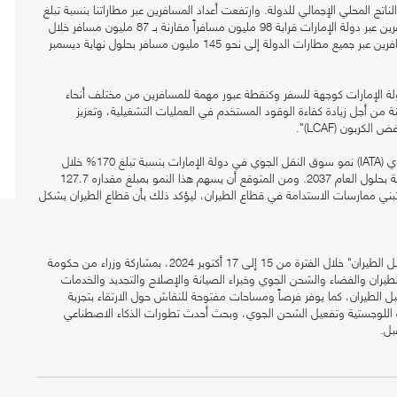
 "يسهم قطاع الطيران حالياً بنسبة تصل إلى 13.3% في الناتج المحلي الإجمالي للدولة. وارتفعت أعداد المسافرين عبر مطاراتنا بنسبة تبلغ
12.6% خلال الأشهر الثمانية الأولى من العام 2024 إذ بلغ عدد المسافرين عبر دولة الإمارات قرابة 98 مليون مسافراً مقارنة بـ 87 مليون مسافر خلال
الفترة نفسها من العام الماضي، كما نتوقع أن يصل إجمالي عدد المسافرين عبر جميع مطارات الدولة إلى نحو 145 مليون مسافر بحلول نهاية ديسمبر
دولة الإمارات كوجهة للسفر وكنقطة عبور مهمة للمسافرين من مختلف أنحاء
 من أجل زيادة كفاءة الوقود المستخدم في العمليات التشغيلية، وتعزيز
وقال معالي عبدالله بن طوق المري: "يتوقع الاتحاد الدولي للنقل الجوي (IATA) نمو سوق النقل الجوي في دولة الإمارات بنسبة تبلغ 170% خلال
السنوات العشرين القادمة مؤدياً إلى زيادة قدرها 101 مليون رحلة جوية بحلول العام 2037. ومن المتوقع أن يسهم هذا النمو بمبلغ مقداره 127.7
و تبني ممارسات الاستدامة في قطاع الطيران، ليؤكد ذلك بأن قطاع الطيران يشكل
وتنظم "طيران الإمارات" و"متحف المستقبل" فعاليات "أسبوع مستقبل الطيران" خلال الفترة من 15 إلى 17 أكتوبر 2024، بمشاركة وزراء من حكومة
طيران والفضاء والشحن الجوي وخبراء الصيانة والإصلاح والتجديد والخدمات
الطيران، كما يوفر فرصاً ومساحات مفتوحة للنقاش حول الارتقاء بتجربة
ت اللوجستية وتفعيل الشحن الجوي، وبحث أحدث تطورات الذكاء الاصطناعي
بل.