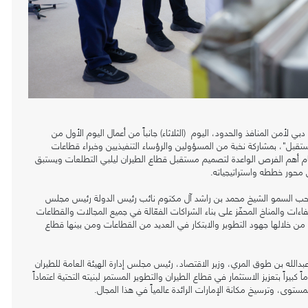
ن المنافذ والحدود، اليوم (الثلاثاء) جانباً من أعمال اليوم الأول من
تقبل"، بمشاركة نخبة من المسؤولين والرؤساء التنفيذيين وخبراء قطاعات
ان والذين سيناقشون في متحف المستقبل" بدبي على مدار 3 أيام أهم الفرص الواعدة لتصميم مستقبل قطاع الطيران ليلبي التطلعات ويستبق
 محور خططه واستراتيجياته.
حب السمو الشيخ محمد بن راشد آل مكتوم نائب رئيس الدولة رئيس مجلس
اءات والمناخ المحفّز على بناء الشراكات الفعّالة في جميع المجالات والقطاعات
 من خلالها جهود التطوير والابتكار في العديد من القطاعات ومن بينها قطاع
عبدالله بن طوق المري، وزير الاقتصاد، رئيس مجلس إدارة الهيئة العامة للطيران
بيراً بتعزيز الاستثمار في قطاع الطيران والتطوير المستمر لبنيته التحتية اعتماداً
توى، وترسيخ مكانة الإمارات الرائدة عالمياً في هذا المجال.