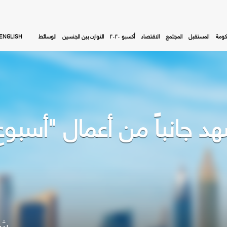
كومة
المستقبل
المجتمع
الاقتصاد
أكسبو ٢٠٢٠
التوازن بين الجنسين
الوسائط
ENGLISH
 جانباً من أعمال "أسبوع
شا