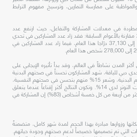
لمواظبة على ممارسة التمارين، وترسيخ مفهوم الترابط
مطردة في معدلات المشاركة والتفاعل، حيث ارتفع عدد
المشاركين في الفعاليات الرئيسية خلال العام 2024 مقارنة بالأعوام السابقة: فقد زاد عدد المشاركين في تحدي
دبي للدراجات الهوائية من 20,000 في عام 2020 إلى 37,130 درّاجا هذا العام، فيما زاد عدد المشاركين في
ر المدن نشاطاً في العالم، وقد بدأ تأثيره الإيجابي على
حدي دبي للياقة، شهد المشاركون تحسناً في صحتهم البدنية
والنفسية، حيث أكد 18% منهم على تحسن لياقتهم البدنية، وشعر 15% منهم بتحسن في صحتهم النفسية،
مع ارتفاع مستويات تقدير الذات وانخفاض معدلات التوتر لدى 14%. وتكون النتائج أكثر إقناعاً عندما يتعلق
الأمر بالتأثير الإيجابي على أنماط النوم، حيث صرح أكثر من أربعة من كل خمسة أشخاص (83%) إن المشاركة في
انها وزوارها مبادرة بهذا الحجم لمدة شهر كامل، متضمنةً
ليات التي تم تصميمها خصيصاً لدعم صحتهم وجودة حياتهم.