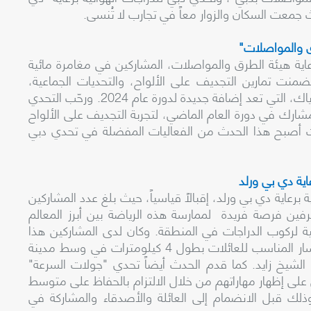
 جمعت السكان والزوار معاً في تجارب لا تُنسى.
اية هيئة الطرق والمواصلات، المشاركين في مغامرة مائية
منت تمارين التجديف على الألواح، والتحديات الجماعية،
وجلسات اليوغا عند غروب الشمس، والتجديف بالكاياك، التي تعد إضافة جديدة لدورة عام 2024. ورحّب التحدي
2,330 مشاركاً محترفاً ومبتدئاً، مقارنة بـ 1,000 مشارك في دورة العام الماضي، لتجربة التجديف على الألواح
 حيث أصبح هذا الحدث من الفعاليات المفضلة في تحدي دبي
عاية دي بي ورلد، إقبالاً قياسياً، حيث بلغ عدد المشاركين
ة والمحترفين فرصة فريدة لممارسة هذه الرياضة بين أبرز المعالم
 لركوب الدراجات في المنطقة. وكان لدى المشاركين هذا
العام إمكانية الاختيار من بين مسارين مميزين: المسار المناسب للعائلات بطول 4 كيلومترات في وسط مدينة
1 كيلومتراً على شارع الشيخ زايد. كما قدم الحدث أيضاً تحدي "جولات السرعة"
 على إظهار مهاراتهم من خلال الالتزام بالحفاظ على متوسط
زايد، وذلك قبل الانضمام إلى العائلة والأصدقاء والمشاركة في