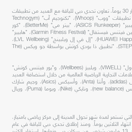
ولمزيد من الدعم الإضافي وتعزيز الحماس على مدار 30 يوماً، تعاون تحدي دبي للياقة مع العديد من تطبيقات
الصحة واللياقة البدنية الرائدة عالمياً بما في ذلك تطبيقات "ووب" (Whoop)، "تكنوجيم آب" (Technogym
App)، "ألو موفز" (Alo Moves)، "أسيكس رن كيبير" (ASICS Runkeeper)، "بيتر مي" (BetterMe)، "كور
دايركشن" (CoreDirection)، "فيتزي" (Fitze)، "غارمين فيتنس فيستفال" (Garmin Fitness Festival)، "هابيير"
(Happier)، "تطبيق هواوي للسعادة" (HUAWEI Happiness App)، "إل في إل ويلبينج" (LVL Wellbeing)،
"ريبوك فيتنس" (Reebok Fitness)، "ستيبي" (STEPPI)، "تطبيق ذا بودي كوتش بواسطة جو ويكس (The
كما تعاون تحدي دبي للياقة مع تطبيقات: "في وول" (VIWELL)، ويلبيز (Wellbees)، و"يور فيتنس كوتش"
العديد من العلامات التجارية الرياضية العالمية من خلال استضافة العديد
من أنشطة اللياقة البدنية الممتعة، ومنها أديداس (adidas)، وأنتا (Anta)، وأسيكس (Asics)، وجيم شارك
(Gymshark)، ولولوليمون (lululemon)، ونيو بالانس (new balance)، ونايكي (Nike)، وبوما (Puma)، وريال
تي تستمر لمدة شهر تحول المدينة إلى مركز رياضي بامتياز،
 انتهاء الثلاثين يوماً. ومنذ إطلاق تحدي دبي للياقة في عام
2017 وحتى دورة العام الجاري، شارك فيه أكثر من 13 مليون شخص من سكان دبي وزوارها، استفاد الكثير