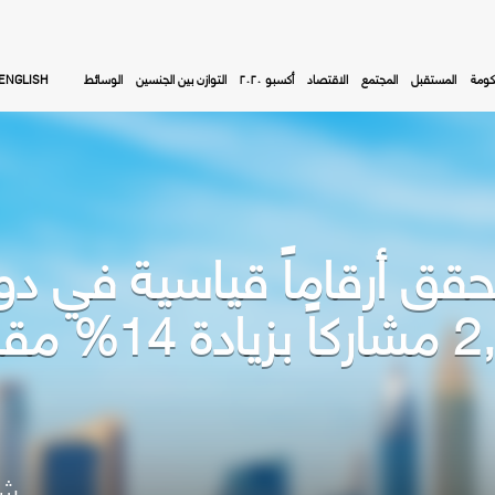
كومة
المستقبل
المجتمع
الاقتصاد
أكسبو ٢٠٢٠
التوازن بين الجنسين
الوسائط
ENGLISH
قق أرقاماً قياسية في دورت
مستقطباً ,735,158
شا