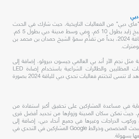
"ماي دبي" من الفعاليات التاريخية، حيث شارك في الحدث
278,000 شخص، وتضمن مسارين على شارع الشيخ زايد بطول 10 كم، وفي وسط مدينة دبي بطول 5 كم.
ومثّل تحدي دبي للجري ختاماً مثالياً لتحدي دبي للياقة 2024، بدءاً من تقدُّم سموّ الشيخ حمدان بن محمد بن
ثل نجم الآر أند بي العالمي جيسون ديرولو، إضافة إلى
العروض الموسيقية الحية والدي جي واستعراضات المظليين والطائرات الشراعية باستخدام إضاءة LED
وXFlight المقدم من إكس دبي، والتي شكلت مشاهد لا تنسى لتختتم فعاليات تحدي دبي للياقة 2024 بصورة
غاية في مساعدة المشاركين على تحقيق أكبر استفادة من
ام، حيث تمكن سكان المدينة وزوارها من تحديد أفضل قرى
ري وركوب الدراجات وغيرها في جميع أنحاء دبي، إضافة إلى
الفعاليات الرياضية القريبة منهم. وساعدت ميزات البحث المخصص وخرائط Google المشاركين في التحدي في
عها بسهولة.