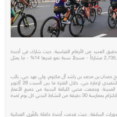
 تحقيق العديد من الأرقام القياسية، حيث شارك في أجندة
الأنشطة والفعاليات التي امتدت لثلاثين يوماً 2,735,158 مشاركاً - مسجلاً نسبة نمو قدرها 14% - ما يمثل
لشيخ حمدان بن محمد بن راشد آل مكتوم، ولي عهد دبي، نائب
رئيس مجلس الوزراء وزير الدفاع، رئيس المجلس التنفيذي لإمارة دبي، خلال الفترة ما بين السبت 26 أكتوبر
20 في مختلف أنحاء المدينة، وجمعت محبي اللياقة البدنية من جميع الأعمار
والقدرات لتبني أسلوب حياة أكثر نشاطاً من خلال الالتزام بممارسة 30 دقيقة من النشاط البدني كل يوم لمدة
لدورات السابقة، حيث قدمت أجندة حافلة بالقُرى المجانية