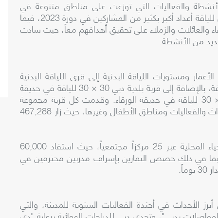
والأنشطة والفعاليات التي توزعت على مناطق متنوعة في
المدينة. وشارك في دورة عام 2024 من تحدي دبي للياقة أعداد أكبر بكثير من المشاركين في دورة 2023، فيما
ة والفعاليات في عام 2024 الأصدقاء والعائلات والزملاء على تحقيق أهدافهم معاً، حيث سادت
عديد من الأنشطة.
عمار ومستويات اللياقة البدنية إلى قرى اللياقة البدنية
الثلاث: قرية دي بي ورلد كايت بيتش 30 × 30 للياقة، بالإضافة إلى قرية بلدية دبي 30 × 30 للياقة في حديقة
زعبيل، وقرية هيئة الطرق والمواصلات بدبي 30 × 30 للياقة في حديقة الورقاء. وقدمت كل قرية مجموعة
فريدة من حصص التمارين الرياضية المجانية والأحداث والفعاليات ومناطق الأطفال وغيرها، حيث زار 467,288
إضافة إلى ذلك، وصل تحدي دبي للياقة إلى الأحياء المحلية عبر 25 مركزاً مجتمعياً، حيث استفاد 60,000
 بما في ذلك حصص التمارين بإشراف مدربين محترفين في
اً.
برز الأحداث في أجندة الفعاليات السنوية للمدينة، والتي
واصلات بدبي"، وتحدي دبي للدراجات الهوائية برعاية "دي