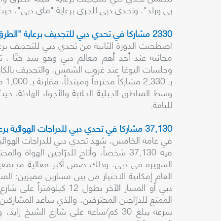
بي ورلد"، وتحدي دبي للجري برعاية "ماي دبي"، حيث
2330 مشاركا في تحدي دبي للتجديف برعاية "الطرق والمواصلات"
اصطحبت الدورة الثانية من تحدي دبي للتجديف برع
مجانية عند أحد أهم معالم دبي وهو سد حتّا ، تض
بـ 
وسط المناطق الجبلية الخلابة والأجواء الهادئة،
للياقة.
37,130 مشاركا في تحدي دبي للدراجات الهوائية برعاية دي بي ورلد
في عامه الخامس، شهد تحدي دبي للدراجات الهوائية بر
فيه 37,130 شخصاً، وأتاح للدرّاجين الهوا
الشهيرة في دبي، وذلك ضمن أكبر فعالية مجتمعية
دبي أو المسار الآخر بطول 2
الممتع للدرّاجين المحترفين، والذي ساعد المشاركين
سرعة يبلغ 30 كم/ساعة على شارع الشيخ 