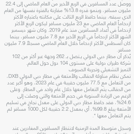
ووصل عدد المسافرين في الربع الأخير من العام الماضي إلى 22.4
مليون مسافر، وبنمو قدره 13.8% مقارنة بالفترة نفسها من العام
الذي سبقه، بينما حافظ الربع الثالث على مكانته باعتباره الأكثر
ازدحاماً العام الماضي مع 23 مليون مسافر ليكون الربع الأكثر
ازدحاماً في أعداد المسافرين منذ عام 2019. وكان شهر ديسمبر
الشهر الأكثر ازدحاماً في الربع الأخير مع 7.8 مليون مسافر، بينما
كان أغسطس الأكثر ازدحاماً خلال العام الماضي مسجلاً 7.9 مليون
مسافر.
يُذكر أن مطار دبي الدولي يـتصل بـ 262 وجهة عبر أكثر من 102
شركة طيران دولية على مستوى 104 دول حول العالم.
التميز التشغيلي وتجربة الضيوف
تمكن نظام مناولة الحقائب والأمتعة في مطار دبي الدولي DXB،
من التعامل مع 77.5 مليون حقيبة في عام 2023، وهو أكبر عدد
من الحقائب يتم التعامل معها خلال عام واحد في المطار. وعلى
الرغم من الزيادة السنوية في حجم الأمتعة والتي وصلت إلى
24.6%، فقد حافظ مطار دبي الدولي على معدل نجاح في تسليم
الأمتعة يبلغ 99.8%، أي بمعدل 2.2 حقيبة لكل 1000 مسافر لم
يتم التعامل معها *.
وسجل متوسط المدة الزمنية لانتظار المسافرين المغادرين عند