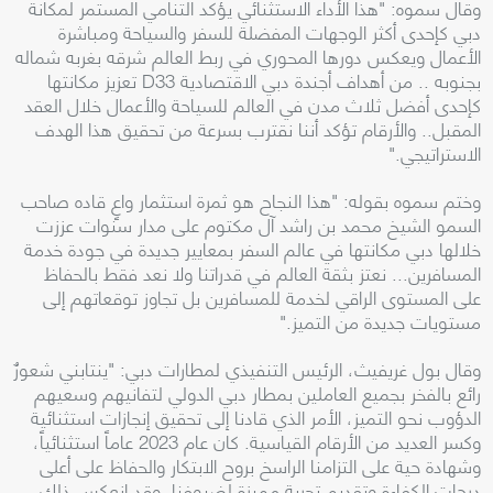
وقال سموه: "هذا الأداء الاستثنائي يؤكد التنامي المستمر لمكانة
دبي كإحدى أكثر الوجهات المفضلة للسفر والسياحة ومباشرة
الأعمال ويعكس دورها المحوري في ربط العالم شرقه بغربه شماله
بجنوبه .. من أهداف أجندة دبي الاقتصادية D33 تعزيز مكانتها
كإحدى أفضل ثلاث مدن في العالم للسياحة والأعمال خلال العقد
المقبل.. والأرقام تؤكد أننا نقترب بسرعة من تحقيق هذا الهدف
الاستراتيجي."
وختم سموه بقوله: "هذا النجاح هو ثمرة استثمار واعٍ قاده صاحب
السمو الشيخ محمد بن راشد آل مكتوم على مدار سنوات عززت
خلالها دبي مكانتها في عالم السفر بمعايير جديدة في جودة خدمة
المسافرين... نعتز بثقة العالم في قدراتنا ولا نعد فقط بالحفاظ
على المستوى الراقي لخدمة للمسافرين بل تجاوز توقعاتهم إلى
مستويات جديدة من التميز."
وقال بول غريفيث، الرئيس التنفيذي لمطارات دبي: "ينتابني شعورٌ
رائع بالفخر بجميع العاملين بمطار دبي الدولي لتفانيهم وسعيهم
الدؤوب نحو التميز، الأمر الذي قادنا إلى تحقيق إنجازات استثنائية
وكسر العديد من الأرقام القياسية. كان عام 2023 عاماً استثنائياً،
وشهادة حية على التزامنا الراسخ بروح الابتكار والحفاظ على أعلى
درجات الكفاءة وتقديم تجربة مميزة لضيوفنا. وقد انعكس ذلك