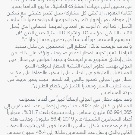
في تحقيق أعلى درجات المشاركة الداخلية، ما يبرز التزامنا بتعزيز
ثقافة التعاون، إذ تبقى كل مشاركة محل تقدير حقيقي مع تمكين
كل موظف من إظهار كامل قدراته ومهاراته وتوظيفها بالأسلوب
الأمثل. كما أود أن أعرب عن امتناني لفريقنا المتفاني الذي يُمثل
القلب النابض لمؤسستنا، ولشركائنا الاستراتيجيين الذين كان
لتعاونهم المستمر دوراً أساسياً في تحقيق هذه الإنجازات".
وأضاف غريفيث قائلاً: "نتطلع إلى المستقبل من خلال تجديد
التزامنا بتعزيز تجربة المطار لجميع ضيوفنا، ونؤكد على ذلك من
خلال إطلاق مشروع هام لتوسعة وتجديد المرافق في مطار دبي
الدولي بهدف تطوير البنية التحتية للمطار لمواكبة النمو
المستقبلي المتوقع في الطلب على السفر، والحفاظ على مكانة
مطار دبي الدولي كمحور عالمي رائد للسفر، حيث يعتبر مرجعاً في
رسم تجارب السفر ومعياراً للتميز في قطاع الطيران".
حركة المسافرين
وقد شهد مطار دبي الدولي ارتفاعاً كبيراً في أعداد الضيوف
المسافرين خلال عام 2023، حيث وصل إجمالي عدد المسافرين إلى
86,994,365 مليون مسافر، بزيادة سنوية بلغت 31.7%، متجاوزاً
أعداد المسافرين المُسجلة عام 2019 (86.4 مليون). وجاءت هذه
الأرقام مدفوعة بشكل أساسي بالنمو القوي الذي شهده النصف
الثاني والذي وصل عدد المسافرين خلاله إلى 45.4 مليون مسافر.