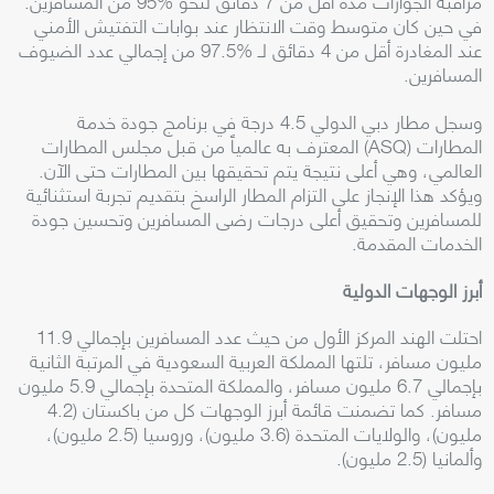
مراقبة الجوازات مدة أقل من 7 دقائق لنحو %95 من المسافرين.
في حين كان متوسط وقت الانتظار عند بوابات التفتيش الأمني
عند المغادرة أقل من 4 دقائق لـ %97.5 من إجمالي عدد الضيوف
المسافرين.
وسجل مطار دبي الدولي 4.5 درجة في برنامج جودة خدمة
المطارات (ASQ) المعترف به عالمياً من قبل مجلس المطارات
العالمي، وهي أعلى نتيجة يتم تحقيقها بين المطارات حتى الآن.
ويؤكد هذا الإنجاز على التزام المطار الراسخ بتقديم تجربة استثنائية
للمسافرين وتحقيق أعلى درجات رضى المسافرين وتحسين جودة
الخدمات المقدمة.
أبرز الوجهات الدولية
احتلت الهند المركز الأول من حيث عدد المسافرين بإجمالي 11.9
مليون مسافر، تلتها المملكة العربية السعودية في المرتبة الثانية
بإجمالي 6.7 مليون مسافر، والمملكة المتحدة بإجمالي 5.9 مليون
مسافر. كما تضمنت قائمة أبرز الوجهات كل من باكستان (4.2
مليون)، والولايات المتحدة (3.6 مليون)، وروسيا (2.5 مليون)،
وألمانيا (2.5 مليون).