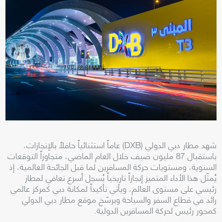
شهد مطار دبي الدولي (DXB) عاماً استثنائياً حافلاً بالإنجازات،
باستقبال 87 مليون ضيف خلال العام الماضي، متجاوزاً التوقعات
السنوية، ومستويات حركة المسافرين لما قبل الجائحة العالمية، إذ
يُمثّل هذا الأداء المتميز إنجازاً تاريخياً يُسجل أسرع تعافي لمطار
رئيسي على مستوى العالم، ويأتي تأكيداً لمكانة دبي كمركز عالمي
رائد في قطاع السفر والسياحة ويرسّخ موقع مطار دبي الدولي
كمحور رئيس لحركة المسافرين الدولية.