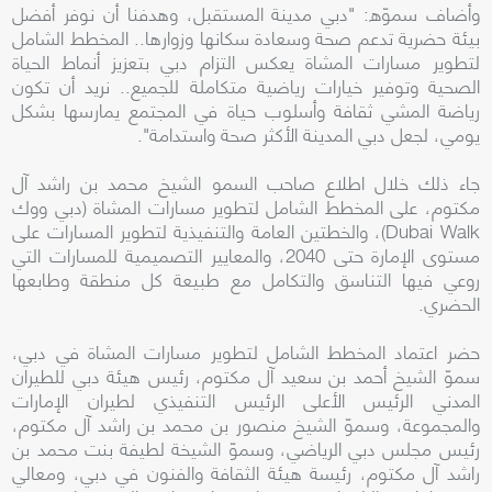
وأضاف سموّه: "دبي مدينة المستقبل، وهدفنا أن نوفر أفضل
بيئة حضرية تدعم صحة وسعادة سكانها وزوارها.. المخطط الشامل
لتطوير مسارات المشاة يعكس التزام دبي بتعزيز أنماط الحياة
الصحية وتوفير خيارات رياضية متكاملة للجميع.. نريد أن تكون
رياضة المشي ثقافة وأسلوب حياة في المجتمع يمارسها بشكل
يومي، لجعل دبي المدينة الأكثر صحة واستدامة".
جاء ذلك خلال اطلاع صاحب السمو الشيخ محمد بن راشد آل
مكتوم، على المخطط الشامل لتطوير مسارات المشاة (دبي ووك
Dubai Walk)، والخطتين العامة والتنفيذية لتطوير المسارات على
مستوى الإمارة حتى 2040، والمعايير التصميمية للمسارات التي
روعي فيها التناسق والتكامل مع طبيعة كل منطقة وطابعها
الحضري.
حضر اعتماد المخطط الشامل لتطوير مسارات المشاة في دبي،
سموّ الشيخ أحمد بن سعيد آل مكتوم، رئيس هيئة دبي للطيران
المدني الرئيس الأعلى الرئيس التنفيذي لطيران الإمارات
والمجموعة، وسموّ الشيخ منصور بن محمد بن راشد آل مكتوم،
رئيس مجلس دبي الرياضي، وسموّ الشيخة لطيفة بنت محمد بن
راشد آل مكتوم، رئيسة هيئة الثقافة والفنون في دبي، ومعالي