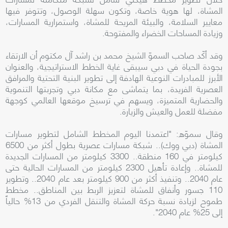
المشاة، لها هوية خاصة، وتكون سهلة الوصول، وتتوفر فيها
معايير السلامة، والبيئة المريحة للمشاة، واستمرارية المسارات،
وزيادة المساحات الخضراء والمفتوحة.
وقد أكّد صاحب السموّ الشيخ محمد بن راشد آل مكتوم أن الارتقاء
بجودة الحياة في دبي سيبقى غاية الخطط الاستراتيجية، والعنوان
الأبرز للمبادرات النوعية الهادفة إلى تطوير البنية التحتية والمرافق
العصرية الفريدة، بما يتماشى مع مكانة دبي وتجربتها التنموية
والحضارية المتميزة، ويسهم في ترسيخ موقعها العالمي كوجهة
مفضلة للعمل والعيش والزيارة.
وقال سموّه: "اعتمدنا اليوم المخطط الشامل لتطوير مسارات
المشاة (دبي ووك).. شبكة مسارات عصرية بطول أكثر من 6500
كيلومتر في 160 منطقة.. 3300 كيلومتر من المسارات الجديدة
للمشاة.. وإعادة تأهيل 2300 كيلومتر من المسارات الحالية حتى
عام 2040.. وتنفيذ أكثر من 900 كيلومتر بعد عام 2040.. وتطوير
110 جسور وأنفاق للمشاة لتعزيز الربط بين المناطق.. مخطط
طموح لزيادة نسبة حركة المشاة والتنقل الفردي من 13% حالياً
إلى 25% عام 2040".