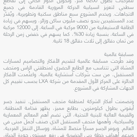
سطحي لتعزيز انسيابية الحركة المرورية القادمة في جميع
الاتجاهات. ويخدم المشروع سبع مناطق سكنية وتطويرية، ويُقدّر
عدد المستفيدين بنحو نصف مليون ساكن وزائر، ويسهم في زيادة
الطاقة الاستيعابية من 9000 مركبة في الساعة، إلى 12000 مركبة
في الساعة، بنسبة زيادة 30%، كما يسهم في خفض زمن الرحلة
من ثمان دقائق إلى ثلاث دقائق 18 ثانية.
مسابقة عالمية
وقد طُرحت مسابقة عالمية لتقديم الأفكار والتصاميم لمسارات
المشاة التي تتناسب مع الطابع الحضري لمنطقتي الراس ومتحف
المستقبل، من ست شركات استشارية عالمية، واعتُمدت الأفكار
الحائزة على المركز الأول المقدمة من شركة LXA بحسب تقييم كل
الجهات المشاركة في المشروع.
وتضمنت أفكار الشركة لمنطقة متحف المستقبل، تنفيذ جسر
أيقوني بطول كيلومترين، بطابع مميز، يظهر فخامة المنطقة،
والقيمة العالية للبنية التحتية، التي تضم أهم المعالم المعمارية
والسياحية، وأهمها متحف المستقبل الذي صنف أجملَ مبنى في
العالم. ويوفر الجسر مساراً متصلاً للمشاة، ووسائل التنقل الفردية،
ويدعم أهداف خطة دبي الحضرية في رفع مستوى جودة الحياة،