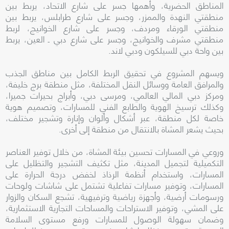
المناطق الحضرية، وأهمها جسر على شارع الاتحاد، يربط بين
منطقتي النهدة والممزر، وجسر على شارع طرابلس، يربط بين
منطقتي الورقاء ومردف، وجسر على شارع الخوانيج، لربط
منطقتي مشرف والخوانيج، وجسر على شارع دبي ـ العين، يربط
بين واحة دبي للسيلكون ودبي لاند.
ويسهم المشروع في تحقيق الربط الكامل بين مناطق الجذب
والمرافق العامة ووسائل النقل المختلفة، مثل منطقة برج خليفة،
ومركز دبي المالي العالمي، ومرسى دبي، وأبراج بحيرات جميرا،
وكذلك ترسيخ الهوية والطابع الفني للمسارات، وتصميم هوية
خاصة لكل منطقة، عبر أشكال وألوان وإنارة وتشجير مختلف،
بحيث يشعر المشاة بالانتقال من منطقة إلى أخرى.
وروعي في المسارات تحسين بيئة المشاة، من خلال توفير العناصر
التكميلية لتجميل المدينة، مثل تكثيف التشجير والتظليل على
المسارات، واستخدام أنظمة الرذاذ لخفض درجة الحرارة على
المسارات، وتوفير مسارات تفاعلية تشتمل على شاشات ولوحات
ورسومات أرضية، وأجهزة رياضية وترفيهية، تشجع السكان والزوار
على المشي، وتوفير الاستراحات والمساحات التجارية الاستثمارية،
وضمان سهولة الوصول للمسارات ورفع مستوى السلامة