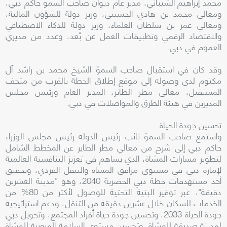
محمد إبراهيم الشيباني، مدير عام ديوان صاحب السمو حاكم دبي،
ومعالي محمد بن هادي الحسيني، وزير دولة للشؤون المالية،
ومعالي عمر بن سلطان العلماء، وزير دولة للذكاء الاصطناعي
والاقتصاد الرقمي وتطبيقات العمل عن بُعد، وعدد من مديري
العموم في دبي.
وقد كان في استقبال صاحب السموّ الشيخ محمد بن راشد آل
مكتوم لدى وصوله إلى موقع إطلاق الخطة بالقرب من متحف
المستقبل، معالي مطر الطاير، المدير العام ورئيس مجلس
المديرين في هيئة الطرق والمواصلات في دبي.
تحسين جودة الحياة
واستمع صاحب السموّ نائب رئيس الدولة رئيس مجلس الوزراء
حاكم دبي إلى شرح من معالي مطر الطاير عن المخطط الشامل
لتطوير مسارات المشاة، الذي يساهم في تعزيز التنافسية العالمية
لإمارة دبي في مستوى مرافق المشاة والتنقل الفردي، وتحقيق
أحد مستهدفات خطة دبي الحضرية 2040، وهو "مدينة العشرين
دقيقة"، عبر توفير البنية التحتية للوصول لأكثر من 80% من
الخدمات للسكان خلال عشرين دقيقة من التنقل، ودعم استراتيجية
جودة الحياة 2033، وتحسين جودة حياة أفراد المجتمع، وتحويل دبي
لمدينة صديقة للمشاة، وتحسين مستوى السلامة المرورية للمشاة