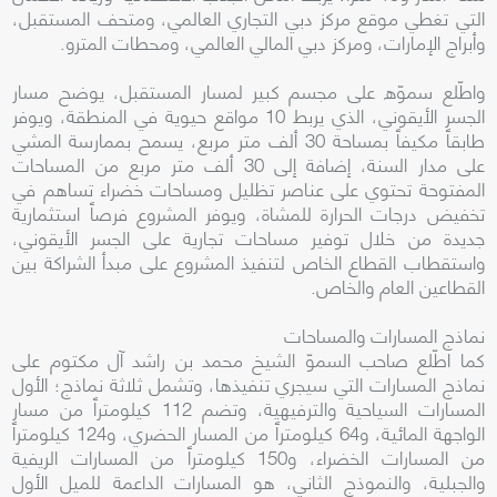
التي تغطي موقع مركز دبي التجاري العالمي، ومتحف المستقبل،
وأبراج الإمارات، ومركز دبي المالي العالمي، ومحطات المترو.
واطّلع سموّه على مجسم كبير لمسار المستقبل، يوضح مسار
الجسر الأيقوني، الذي يربط 10 مواقع حيوية في المنطقة، ويوفر
طابقاً مكيفاً بمساحة 30 ألف متر مربع، يسمح بممارسة المشي
على مدار السنة، إضافة إلى 30 ألف متر مربع من المساحات
المفتوحة تحتوي على عناصر تظليل ومساحات خضراء تساهم في
تخفيض درجات الحرارة للمشاة، ويوفر المشروع فرصاً استثمارية
جديدة من خلال توفير مساحات تجارية على الجسر الأيقوني،
واستقطاب القطاع الخاص لتنفيذ المشروع على مبدأ الشراكة بين
القطاعين العام والخاص.
نماذج المسارات والمساحات
كما اطّلع صاحب السموّ الشيخ محمد بن راشد آل مكتوم على
نماذج المسارات التي سيجري تنفيذها، وتشمل ثلاثة نماذج؛ الأول
المسارات السياحية والترفيهية، وتضم 112 كيلومتراً من مسار
الواجهة المائية، و64 كيلومتراً من المسار الحضري، و124 كيلومتراً
من المسارات الخضراء، و150 كيلومتراً من المسارات الريفية
والجبلية، والنموذج الثاني، هو المسارات الداعمة للميل الأول