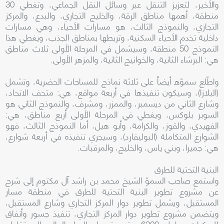
والأخير، لتعزيز التنقل عبر وسائل النقل الجماعي، وتغطي 30
منطقة، أهمها مناطق الرقة، والخليج التجاري، والبدع، والمركز
التجاري، والنموذج الثالث، هو مسارات الأحياء، وهي مسارات
داخلية تخدم الأحياء السكنية، وتربطها بمناطق الجذب، ويغطي هذا
النموذج 50 منطقة، وسيشمل في المرحلة الأولى ثلاث مناطق
هي: البرشاء الثانية، والخوانيج الثانية، والمزهر الأولى.
واطّلع سموّه أيضاً على ثلاثة نماذج للمساحات الحضرية، وتشمل
(البلازا)، وسيكون تنفيذها في أربعة مواقع، هي: متحف الاتحاد،
وشارع الثاني من ديسمبر، والممزر، ومشرف، والنموذج الثاني هو
السوبر بلوكس، ويغطي في المرحلة الأولى أربع مناطق، هي:
الفهيدي، والقوز، والكرامة، وأبو هيل، أما النموذج الثالث، فهو
الشوارع المتكاملة (البوليفارد)، وسيجري تنفيذه في أربعة شوارع،
هي: جميرا، وبني ياس، والخليج، والمرقبات.
البنية التحتية للطرق
واستمع صاحب السموّ الشيخ محمد بن راشد آل مكتوم إلى شرح
عن مشروع تطوير البنية التحتية للطرق في منطقة مسار
المستقبل، ويشمل تطوير دوار المركز التجاري وشارع المستقبل،
ويتضمن مشروع تطوير دوار المركز التجاري، تنفيذ جسور وأنفاق
للمركبات بطول 6200 متر، وتحويل الدوار الحالي إلى تقاطع