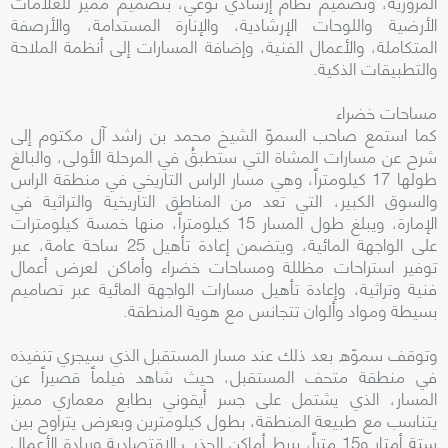
المرورية، وتصميم نظام إرشادي نوعي، بتصميم مميز للعلامات
الأرضية واللوحات الإرشادية، والإنارة المستدامة، والأرصفة
المتكاملة، والأعمال الفنية، وإضافة المسارات إلى أنظمة الملاحة
والتطبيقات الذكية.
مساحات خضراء
كما استمع صاحب السموّ الشيخ محمد بن راشد آل مكتوم إلى
شرح عن مسارات المشاة التي ستطبقُ في المرحلة الأولى، والبالغ
طولها 17 كيلومتراً، وهي مسار الراس التاريخي في منطقة الراس
والسوق الكبير، التي تعد من المناطق التاريخية والتراثية في
الإمارة، ويبلغ طول المسار 15 كيلومتراً، منها خمسة كيلومترات
على الواجهة المائية، ويتضمن إعادة تأهيل 25 ساحة عامة، عبر
توفير استراحات مظللة ومساحات خضراء وأماكن لعرض أعمال
فنية وتراثية، وإعادة تأهيل مسارات الواجهة المائية عبر تصاميم
بسيطة ومواد وألوان تتجانس مع هوية المنطقة.
وتوقف سموّه بعد ذلك عند مسار المستقبل الذي سيجري تنفيذه
في منطقة متحف المستقبل، حيث شاهد فيلماً قصيراً عن
المسار، الذي يشتمل على جسر أيقوني بطابع معماري مميز
يتناسب مع طبيعة المنطقة، بطول كيلومترين وبعرض يتراوح بين
ستة أمتار و15 متراً، يربط أماكن الجذب الاقتصادية وريادة الأعمال