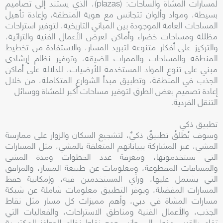
لمسارات المشاة والساحات: (plazas)، الذي يستند إلى تصاميم
بسيطة، ومواد وألوان تتجانس مع هوية المنطقة، وإعادة تأهيل
المساحات العامة الموجودة بين المباني التاريخية، لتوفير استراحات
مظللة ومساحات خضراء وأماكن لعرض الأعمال الفنية والتراثية،
والتركيز على أفكار متنوعة لتبريد المسار، والاستفادة من تخطيط
المنطقة والمساحات والممرات الضيقة، وتوفير نظام إرشادي
مبني على تنوع المواد المستخدمة للأرضيات، للدلالة على أماكن
الجذب في المنطقة، وتطبيق مبدأ الشوارع المتكاملة، من خلال
إعادة تصميم بعض الطرق لتوفير مساحات أكبر للمشاة ووسائل
التنقل الفردية.
تطبيق ذكي
وسوف يُطلقُ تطبيقٌ ذكيٌ، لتشجيع السكان والزوار على ممارسة
المشي، عبر المشاركة ببياناتهم المتعلقة بالمشي، مثل المسارات
التي يستخدمونها، ومعرفة عدد الخطوات ومدة المشي
والمسافات المقطوعة، ومعلومات عن طبيعة المسار، والمرافق
التي يشتمل عليها، ورأي المستخدمين فيه، وإمكانية حفظ
المسارات المفضلة، ويوفر التطبيق معلومات شاملة عن شبكة
مسارات المشاة في دبي، وأهم مميزات كل مسار مثل نقاط
الجذب، والأعمال الفنية ومناطق الاستراحات، والفعاليات التي
تقام بالقرب منها، إلى جانب جمع نقاط نظام الحوافز المكتسبة