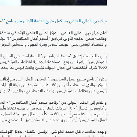
مركز دبي المالي العالمي يستكمل تخريج الدفعة الأولى من برنامج "مُس
وعالمية ضمن الدفعة الأولى لبرنامج "مُسّرع أعمال الميتافيرس" ("البرنا
والاقتصاد الرقمي بدبي، بهدف تسريع وتيرة الجهود والمساعي لتعزيز مك
يأتي ذلك عقب إطلاق "منصة الميتافيرس" التابعة لمركز دبي المالي ال
1000 شركة مُتخصصة في مجال البلوك تشين والميتافيرس بما يدعم خلق 40 ألف وظيفة افتراضية.
وكان "برنامج مسرع أعمال الميتافيرس" المبادرة الأولى التي يتم إطل
للمركز، والذي استقطب أكثر من 160 طلب مشا
رئيسي على قطاعات الميتافيرس، والذكاء الاصطناعي، والويب 3، والواقع المعزز/ الواقع الافتراضي، والبلوك تشين.
وانضم إلى الدفعة الأولى من "برنامج مسرع أعمال الميتافيرس" - المد
و"داوفيرس كابيتال" - 10 شركات ناشئة واعدة في 5 يونيو 2023 وأعقب ذلك مشاركتهم في 3 أشهر من الورش التدريبية المكثفة.
وبدعم من شبكة تضم أكثر من 60 شريكاً في مجا
أعمال الميتافيرس" أيضاً إلى زيادة فرص الاستثمار عبر بناء مجتمع من
وبهذه المناسبة، قال محمد البلوشي، الرئيس التنفيذي لمركز "إنوفيشن 
والاقتصاد الرقمي بدبي في وقت سابق من هذا العام ‘منصة الميتافيرس