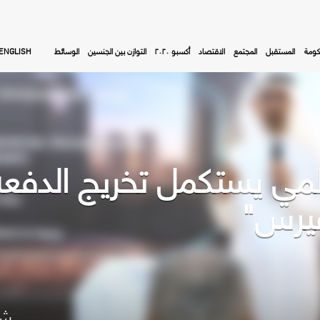
كومة
المستقبل
المجتمع
الاقتصاد
أكسبو ٢٠٢٠
التوازن بين الجنسين
الوسائط
ENGLISH
المي يستكمل تخريج الدفعة
فيرس"
شا