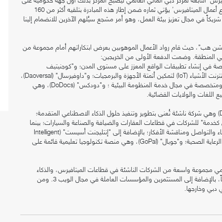
مستوى العالم تطلق مركزاً متكاملاً للميتافيرس. وقد بدأ برنامج ‘مُسّرع أعمال الميتافيرس’ يؤتي ثماره ضمن إطار هذه المبادرة بتلقيه أكثر من 160
لب مشاركة وتخرّج 10 شركات ناشئة ودعم شبكة تضم أكثر من 60 شريكاً في مجال تعزيز بيئة العمل، وهو أمر مشجع سيُلهم الآخرين للانضمام إلينا
فيشن هب"، حيث قام رواد الأعمال الموهوبين بعرض ابتكاراتهم أمام مجموعة من
في المنطقة. وضمت الدفعة الأولى من الخريجين:
ة حوسبة مكانية متخصصة في إنشاء تطبيقات الواقع المعزز على مستوى المدن؛ و"كوجنيتيف
تكنولوجيز" (Cognitive Technologies) المتخصصة في إنشاء شبكات إنترنت الأشياء (IoT) لتمكين أتمتة الأجهزة والبرمجيات؛ و"داوفيرسال" (Daoversal)،
وهي منصة اجتماعية للويب 3 تعتمد تقنية البلوك وتتسم بالشمولية ومتخصصة في مجال خدمة المنظومة البيئية ؛ و"دودكس" (DoDocs)، وهي
ع اللغات والولايات القضائية.
وضمت الدفعة الأولى من الخريجين أيضاً كلاً من "دوفيرس" (Duverse) وهي شركة ناشئة تُعنى بتطوير وتنفيذ حلول الذكاء الاصطناعي المتقدمة؛
 "الميتافيرس كخدمة" للشركات في قطاعات العقارات والضيافة والصناعة والسيارات؛ بينما
تختص "فلان" (Flan) بإنشاء مجتمعات صغيرة للعملاء والمبدعين للالتقاء والتواصل ومناقشة الأفكار؛ بالإضافة إلى "إنتليجنت أسيست" (Intelligent
Assist) و"شوب دوك" (ShopDoc)، وهما منصتان رقميتان في مجال الرعاية الصحية؛ و"جوبال" (GoPal)، وهي منصة تكنولوجيا تعليمية قائمة على
المي مجموعة واسعة من الشركات الناشئة في قطاعات الميتافيرس، والذكاء
الاصطناعي، والويب 3، والواقع المعزز/ الواقع الافتراضي محلياً ودولياً، بالإضافة إلى المستثمرين والمؤسسات العاملة في مجال الويب 3. ومن
ي دبي وخارجها.