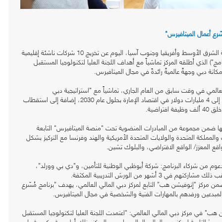
ّرع أعمال الميتافيرس"
أعلن مركز دبي المالي العالمي، المركز المالي العالمي الرائد في منطقة الشرق الأوسط وأفريقيا وجنوب آسيا، اليوم عن تخريج 10 شركات ناشئة إقليمية
مج") الذي أطلقه المركز تماشياً مع أهداف اللجنة العليا لتكنولوجيا المستقبل
انة دبي وجهةً عالميةً رائدةً في مجال الميتافيرس.
عالمي في وقت سابق من العام الجاري، تماشياً مع "استراتيجية دبي
للميتافيرس" الرامية إلى رفع المساهمة الإجمالية لقطاعات الميتافيرس إلى 4 مليارات دولار في اقتصاد الإمارة بحلول عام 2030، إضافة إلى استقطاب
اقها ضمن مجموعة من المبادرات المنضوية تحت "منصة الميتافيرس" التابعة
ركة من دولة الإمارات والمملكة المتحدة والولايات المتحدة الأمريكية والهند وفرنسا مع التركيز بشكل
عوم من شركاء البرنامج: شركة أبوظبي الوطنية للتأمين، و"دي بي وورلد"،
ل تعزيز بيئة العمل ضمن مركز "إنوفيشن هب" التابع لمركز دبي المالي العالمي، يهدف "برنامج مُسّرع
 المبدعين ورفدهم بالمهارات الفنية والشخصية في مجال الميتافيرس.
هب" في مركز دبي المالي العالمي: "اعتمدت اللجنة العليا لتكنولوجيا المستقبل
’ التابعة لمركز دبي المالي العالمي ليصبح المركز بذلك أول جهة حكومية على