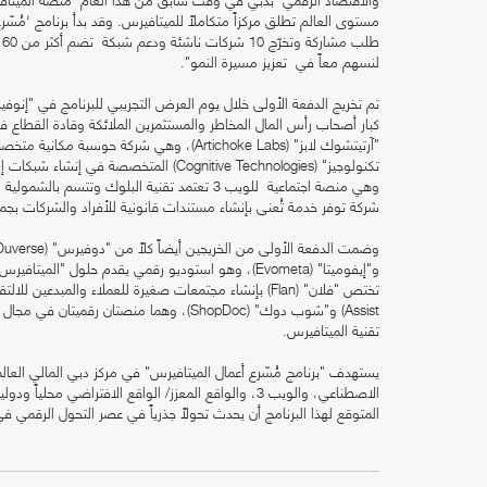
ط
لنسهم معاً في تعزيز مسيرة النمو".
تم تخريج الدفعة الأولى خلال يوم العرض التجريبي للبرنامج في "إنو
كبار أصحاب رأس المال المخاطر والمستثمرين الملائكة وقادة القطاع 
"آرتيتشوك لابز" (Artichoke Labs)، وهي شرك
شركة توفر خدمة تُعنى بإنشاء مستندات قانونية للأفراد والشركات بجمي
و"إيفوميتا" (Evometa)، وهو استوديو رقمي يقدم حلول
تقنية الميتافيرس.
يستهدف "برنامج مُسّرع أعمال الميتافيرس" في مركز دبي المالي الع
المتوقع لهذا البرنامج أن يحدث تحولاً جذرياً في عصر التحول الرقمي ف