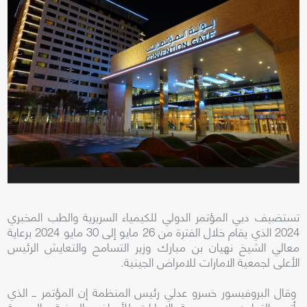
تستضيف دبي المؤتمر الدولي للكيمياء السريرية والطب المخبري
2024 الذي يقام خلال الفترة من 26 مايو إلى 30 مايو 2024 برعاية
معالي الشيخ نهيان بن مبارك وزير التسامح والتعايش الرئيس
الأعلى لجمعية الامارات للامراض الجينية.
وقال البروفيسور خسرو عدلي رئيس المنظمة إن المؤتمر ــ الذي
يأتي بالتعاون بين جمعية الإمارات للأمراض الجينية والجمعية