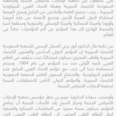
السعودية للكيمياء السريرية وهيئة الاتحاد العربي للبيولوجيا
السريرية ــ يرحب بجميع العلماء والباحثين من الخليج ويمنح الفرصة
لمشاركة الدول العربية الأخرى وجميع الأعضاء من قارة أفريقيا
وأوروبا وأمريكا الشمالية وأمريكا الوسطى والجنوبية ومنطقة آسيا
والمحيط الهادئ لأن هذا المؤتمر من أكبر المؤتمرات نجاحاً في
العالم.
من جانبه قال الدكتور أنور برعي الممثل الرسمي للجمعية السعودية
للكيمياء السريرية إن المؤتمر الدولي السادس والعشرين للكيمياء
السريرية والطب المخبري سيكون استثنائيًا حيث سيُعقد في العالم
العربي للمرة الأولى منذ بدء المؤتمر في عام 1954، وسيتم
استضافته جنبا الى جنب مع مؤتمر الاتحاد العربي السابع عشر
للعلوم البيولوجية، والاجتماع السنوي العاشر للجمعية السعودية
للكيمياء السريرية، والمؤتمر الدولي الثامن للاضطرابات الجينية
لجمعية الامارات للامراض الجينية.
وأوضحت سعادة الدكتورة مريم بن مطر مؤسس جمعية الإمارات
للأمراض الجينية ومركز الشيخ زايد للأبحاث الجينية أن برنامج
المؤتمر سيكون نسخة مميزة من المناقشات المبتكرة والمحفزة
لنقل النظام الطبي المرضي إلى النظام الطبي الصحي الذي