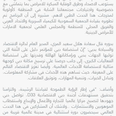
يستوعب الاصحاء وطرق الوقاية المبكرة للامراض بما يتماشى مع
خصوصية واحتياجات مجتمعاتنا الشابة في المنطقة كأولوية
لمخرجات هذا الحدث الطبي الاهم، مشيرة إلى أن البرنامج تم
تطويره بقيادة الجمعية السعودية للكيمياء السريرية والاتحاد العربي
والفريق المحلي للمنظمة والمجلس العلمي لجمعية الامارات
للأمراض الجينية.
بدوره قال سعادة هلال سعيد المري، المدير العام لدائرة الاقتصاد
والسياحة بدبي: "إنّ استضافة دبي للمؤتمر دليل على الثّقة التي
توليها الجهات بدبي وبإمكاناتها الهائلة وقدرتها على استضافة
الفعاليات الكبرى، إلى جانب حرصنا على ترسيخ مكانة دبي كوجهة
مثالية لاستضافة الأحداث العالمية، وأيضا تعزيز الاقتصاد القائم
على المعرفة، حيث تساهم هذه الأحداث في مشاركة المعلومات،
وتبادل الخبرات، وتنمية المهارات، وتوثيق العلاقات.
وأضاف: “في إطار الرؤية الطموحة لقيادتنا الرشيدة، والتزامنا
بتحقيق مستهدفات أجندة دبي الاقتصادية D33، تواصل دبي
جهودها لتصبح مركزا عالميا للتجارة والأعمال والإبداع واستقطاب
الموهوبين والاستثمارات ..ولاشك أن المشاركين في هذا الحدث
العالمي سيحضرون دورة استثنائية في مدينة عالمية قريبة من