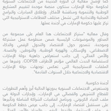
كما أوضح معاليه أن الدورة الجديدة من الاجتماعات السنوية
لحكومة دولة الإمارات ستكون منصة موحدة لتقييم المشاريع
الوطنية والتنموية ومناقشة الأفكار، وإطلاق المبادرات والبرامج
المحلية والاتحادية التي تشمل مختلف القطاعات الاستراتيجية التي
تركز عليها حكومة الإمارات في أجندة عملها.
وقال معاليه "ستركز الاجتماعات هذا العام على مجموعة من
المحاور والموضوعات الرئيسية ضمن منظومة عمل مشتركة
وموحدة، تتمحور حول الاقتصاد والتحول الرقمي والذكاء
الاصطناعي، والإسكان، والهوية الوطنية، والتوطين، والصحة،
والأمن الغذائي، إلى جانب استعراض جاهزية دولة الإمارات
لاستضافة الحدث العالمي مؤتمر الأطراف COP28، وغيرها من
الملفات الاستراتيجية التي تعكس توجهات دولة الإمارات
الاقتصادية والاجتماعية خلال السنوات القادمة".
أجندة حكومية.
وتستعرض الاجتماعات السنوية بدورتها الحالية أبرز وأهم التطورات
للقطاع التشريعي والقضائي في الإمارات، وإنجازات الدولة في
ملف الحياد الكربوني، وبرنامج اتفاقيات الشراكة الشاملة وتأثيرها
على مستقبل اقتصاد الإمارات، إلى جانب عرض خطط الحكومة
في ملف الاستثمار، والتحول الرقمي، والمناخ والأمن الغذائي،