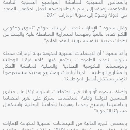
والمجالس التنفيذية لمناقشة المواضيع التنموية الخاصة
بالحكومة، إضافة إلى رسم خريطة واضحة للعمل الحكومي الموحد
في الدولة وصولاً إلى مئوية الإمارات 2071.
وقال سموه " الإمارات نجحت في بناء نموذج تنموي وحكومي
الأكثر كفاءة عالمياً ومهمتنا استمرارية المحافظة عليه والبحث عن
نجاحات جديدة لتنافسية دولتنا للعقد القادم".
وأكد سموه " أن الاجتماعات السنوية لحكومة دولة الإمارات محطة
سنوية لتجديد الطموحات يجتمع فيها كافة فرقنا الوطنية
ومؤسساتنا الحكومية الاتحادية والمحلية لمناقشة الأفكار
والمشاريع الوطنية .. لدينا أولويات ومشاريع وطنية سنستعرضها
لتوفير مستقبل أفضل لمواطنينا".
وأضاف سموه "أولوياتنا في الاجتماعات السنوية ترتكز على مبادئ
الخمسين لدولتنا وكافة المناقشات ستركز على تعزيز اقتصادنا
وتنافسيتنا وترسيخ وحدتنا وهويتنا وثقافتنا الوطنية واستكمال
مسيرتنا التنموية".
وتتضمن الدورة الحالية من الاجتماعات السنوية لحكومة الإمارات
والتي تعقد يومي 7 و8 نوفمبر 2023، مناقشة توجهات حكومة