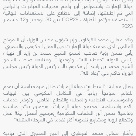
دولة الإمارات واستعراض أبرز وأهم مخرجات المبادرات والبرامج
التي تم إطلاقها، إضافة إلى الاطلاع على الاستعدادات النهائية
لاستضافة مؤتمر الأطراف COP28 بين 30 نوفمبر و12 ديسمبر
2023.
وأكد معالي محمد القرقاوي وزير شؤون مجلس الوزراء أن النموذج
العالمي الذي قدمته دولة الإمارات في العمل الحكومي والتنموي،
يأتي ضمن رؤية صاحب السمو الشيخ محمد بن زايد آل نهيان
رئيس الدولة “حفظه الله”، وتوجيهات ومتابعة صاحب السمو
الشيخ محمد بن راشد آل مكتوم نائب رئيس الدولة رئيس مجلس
الوزراء حاكم دبي “رعاه الله”.
وقال معاليه: “استطاعت دولة الإمارات خلال فترة قياسية أن تقدم
للعالم نموذجاً ريادياً في التكامل الحكومي بين الجهات
والمؤسسات الاتحادية والمحلية والقطاع الخاص، وتوفير خدمات
رائدة واستباقية لمجتمع دولة الإمارات، وتحقيق نتائج قياسية
وعالمية ضمن أبرز الملفات الحكومية وترسيخ أفضل بيئة عمل
وتتطلع لرؤية ومشاريع تنموية أكثر تقدماً في المرحلة المقبلة”.
وأشار معالي محمد القرقاوي إلى الدور المحوري الذي تؤديه