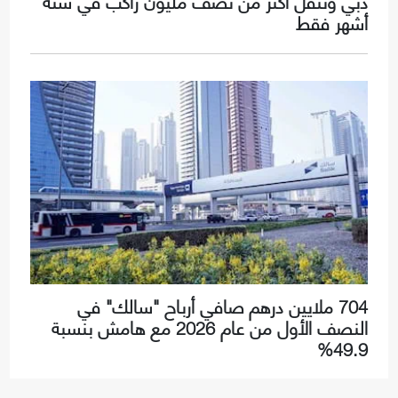
دبي وتنقل أكثر من نصف مليون راكب في ستة
أشهر فقط
704 ملايين درهم صافي أرباح "سالك" في
النصف الأول من عام 2026 مع هامش بنسبة
49.9%