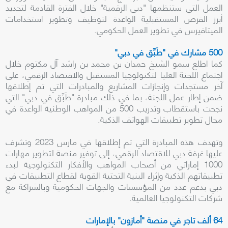
العمل التي ستنظمها "دبي الرقمية" خلال الفترة القادمة لتحديد
أبرز الفرص المستقبلية الواعدة لتوظيف وتطوير استخدامات
الميتافيرس في تطوير العمل الحكومي.
500 مشارك في "طَبِّق في دبي"
كما اطلع سمو الشيخ حمدان بن محمد بن راشد آل مكتوم خلال
اجتماع اللجنة العليا لتكنولوجيا المستقبل والاقتصاد الرقمي، على
آخر مستجدات وإنجازات المشاريع والمبادرات التي تم إطلاقها
ضمن إطار عمل اللجنة، بما في ذلك مبادرة "طَبِّق في دبي" التي
نجحت باستقطاب وتدريب 500 من المواهب الوطنية الواعدة في
مجال تطوير تطبيقات الهواتف الذكية.
وتهدف هذه المبادرة التي تم إطلاقها في مارس 2023 وتشرف
عليها غرفة دبي للاقتصاد الرقمي، إلى توفير منصة لتطوير مهارات
1000 إماراتي من أصحاب المواهب والأفكار التكنولوجية لبدء
تطبيقاتهم الذكية وإثراء البنية التحتية القوية لقطاع التطبيقات في
دبي بدعم عدد من المؤسسات والجهات الحكومية وبالشراكة مع
شركات التكنولوجيا العالمية.
64 ألف تاجر في منصة "أمازون" بالإمارات