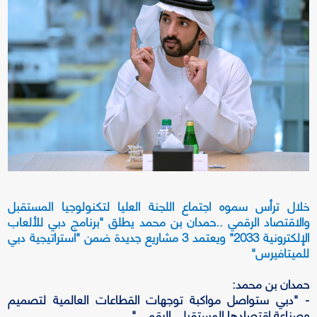
خلال ترأس سموه اجتماع اللجنة العليا لتكنولوجيا المستقبل
والاقتصاد الرقمي ..حمدان بن محمد يطلق "برنامج دبي للألعاب
الإلكترونية 2033" ويعتمد 3 مشاريع جديدة ضمن "استراتيجية دبي
للميتافيرس"
حمدان بن محمد:
- "دبي ستواصل مواكبة توجهات القطاعات العالمية لتصميم
وصناعة اقتصادها المستقبلي الرقمي "