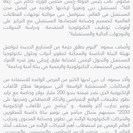
مكتوم، نائب رئيس الدولة رئيس مجلس الوزراء حاكم دبي "رعاه
الله"، لمستقبل دبي وتعزيزاً لريادتها كواحدة من أفضل مدن
المستقبل في العالم، ستواصل دبي مواكبة توجهات القطاعات
العالمية لتصميم وصناعة اقتصادها المستقبلي مع التركيز على
أولويات توظيف التكنولوجيا المتقدمة، ودراسة التحولات
والتوجهات الحالية والمستقبلية".
وأضاف سموه: "اليوم نطلق حزمة من المشاريع الجديدة لنواصل
تهيئة البيئة الحاضنة والممكّنة لتطوير أدوات وحلول تكنولوجيا
المستقبل والتحول الرقمي لصناعة فارق إيجابي يعزز قدرة الأفراد
ويحتضن المجتمعات التكنولوجية والرقمية في بيئة آمنة وداعمة".
وأكد سموه، ان دبي لديها الكثير من الفرص الواعدة للاستفادة من
الإمكانيات المستقبلية الواسعة التي سيوفرها قطاع الألعاب
الإلكترونية الذي تقدر قيمته بنحو 200 مليار دولار وخاصة مع تزايد
تطور تطبيقات الواقع الافتراضي والذكاء الاصطناعي وقدرتها على
توفير تجارب أكثر واقعية.. و "برنامج دبي للألعاب الإلكترونية
2033" سيسهم بشكل مباشر في توفير بيئة حاضنة للمطورين
والشركات التكنولوجية الرائدة في تطوير وصناعة المحتوى وتجارب
العالم الرقمي عبر استقطاب أهم الشركات الرائدة من مختلف أنحاء
العالم إلى دبي، وتوفير الدعم للمطورين والمصممين والمبرمجين