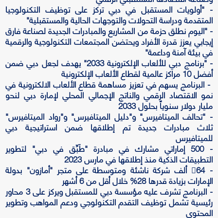
- "أولويات المستقبل في دبي تركز على توظيف التكنولوجيا
المتقدمة ودراسة التحولات والتوجهات الحالية والمستقبلية"
- "اليوم نطلق حزمة من المشاريع والمبادرات الجديدة لصناعة فارق
إيجابي يعزز قدرة الأفراد ويحتضن المجتمعات التكنولوجية والرقمية
في بيئة آمنة وداعمة"
- "برنامج دبي للألعاب الإلكترونية 2033" يهدف لجعل دبي ضمن
أفضل 10 مراكز عالمية لقطاع الألعاب الإلكترونية
- البرنامج يسهم في تعزيز مساهمة قطاع الألعاب الالكترونية في
نمو الاقتصاد الرقمي والناتج الإجمالي المحلي لإمارة دبي لنحو
مليار دولار سنوياً بحلول 2033
- "تحالف الميتافيرس" و"دليل الميتافيرس" و"رواد الميتافيرس"
ثلاث مبادرات جديدة تم إطلاقها ضمن استراتيجية دبي
للميتافيرس
- 500 إماراتي مشارك في مبادرة "طَبِّق في دبي" لتطوير
التطبيقات الذكية منذ إطلاقها في مارس 2023
- 64 ألف شركة ناشئة ومتوسطة على متجر "أمازون" بدولة
الإمارات بزيادة قدرها 28% خلال أقل من 6 أشهر
- البرنامج تشرف عليه مؤسسة دبي للمستقبل ويركز على 3 محاور
رئيسية تشمل توظيف التقدم التكنولوجي ودعم المواهب وتطوير
المحتوى