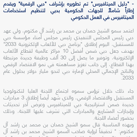
- "دليل الميتافيرس" تم تطويره بإشراف "دبي الرقمية" ويقدم
إطاراً شاملاً للجهات الحكومية بدبي لتنظيم استخدامات
الميتافيرس في العمل الحكومي
اعتمد سمو الشيخ حمدان بن محمد بن راشد آل مكتوم، ولي عهد
دبي رئيس المجلس التنفيذي رئيس مجلس أمناء مؤسسة دبي
للمستقبل، اليوم إطلاق "برنامج دبي للألعاب الإلكترونية 2033"
بهدف جعل دبي ضمن أفضل 10 مراكز عالمية لقطاع الألعاب
الإلكترونية، وتوفير ما يصل إلى 30 ألف وظيفة جديدة مرتبطة
بهذا القطاع، إلى جانب تعزيز مساهمته في نمو الاقتصاد الرقمي
والناتج الإجمالي المحلي لإمارة دبي لنحو مليار دولار بحلول عام
2033.
جاء ذلك خلال ترؤس سموه اجتماع اللجنة العليا لتكنولوجيا
المستقبل والاقتصاد الرقمي، والذي شهد أيضاً إطلاق 3 مبادرات
جديدة ضمن استراتيجية دبي للميتافيرس وعرض آخر تحديثات
وإنجازات المشاريع والمبادرات التي تشرف عليها اللجنة، وذلك
بحضور أعضاء اللجنة.
وبهذه المناسبة قال سمو الشيخ حمدان بن محمد بن راشد آل
مكتوم: " تحقيقاً لرؤية صاحب السمو الشيخ محمد بن راشد آل