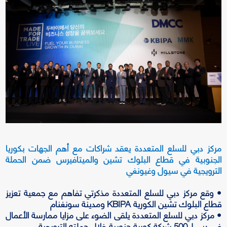
مركز دبي للسلع المتعددة يعقد شراكات مع أهم الجهات بكوريا
الجنوبية في قطاع البلوك تشين والميتافيرس ضمن الحملة
الترويجية في سيول وغيونغي
• وقع مركز دبي للسلع المتعددة مذكرتي تفاهم مع جمعية تعزيز
قطاع البلوك تشين الكورية KBIPA ومدينة سونغنام
• مركز دبي للسلع المتعددة يلقى الضوء على مزايا ممارسة الأعمال
في دبي ل500 شركة كورية جنوبية خلال حملته الترويجية