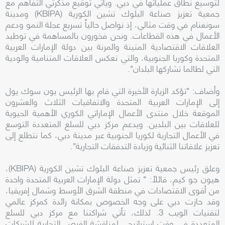
لتوسيع نطاق عملياتها في دبي. ويأتي توقيع مذكرتي التفاهم مع
جمعية تعزيز صناعة البلوك تشين الكورية (KBIPA) ومدينة
سونغنام في وقت مثالي، إذ نواصل حالياً تسريع عجلة النمو ودعم
الأعمال في هذه القطاعات. ونحن فخورون بالمساهمة في توطيد
العلاقات الاقتصادية المتينة والمرنة بين دولة الإمارات العربية
المتحدة وكوريا الجنوبية، والتي تعكس العلاقات المتنامية والودية
التي لطالما تشاركها البلدان".
وأضاف: "تؤكد الزيارة الأخيرة التي قام بها الرئيس يون سوك يول
إلى الإمارات العربية المتحدة والاتفاقيات الثلاث والعشرون
الموقعة خلال منتدى الأعمال الإماراتي الكوري الأهمية الحيوية
للعلاقات بين البلدين. ويدعم مركز دبي للسلع المتعددة التوسع
في الأعمال التجارية لكوريا الجنوبية عبر مدينة دبي، كما نتطلع إلى
تعزيز علاقاتنا الثنائية وزيادة التدفقات التجارية".
وعلق رئيس جمعية تعزيز صناعة البلوك تشين الكورية (KBIPA)،
هيون جو كيم، قائلاً: " تمثل دولة الإمارات العربية المتحدة واحدة
من أقوى الاقتصادات في منطقة الشرق الأوسط وشمال إفريقيا،
وقد حازت دبي على وجه الخصوص بمكانة رائدة كمركز عالمي
لتقنيات الويب 3. لذلك، تأتي شراكتنا مع مركز دبي للسلع
المتعددة في وقت استراتيجي لمناقشة الفرص التجارية للشركات