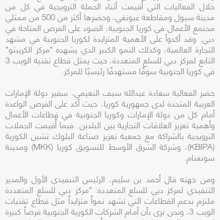
خلال الفعاليات التي أُقيمت أثناء الحملة الترويجية في كل من
مدينة سيول ومقاطعة غيونغي، وحضرها أكثر من 500 من ممثلي
مجتمع الأعمال في كوريا الجنوبية، الضوء على الفرص المتاحة في
دبي. وقد أكدوأ على الأهمية المتزايدة لكوريا الجنوبية في مشهد
التجارة العالمية، وكذلك النمو الكبير الذي يشهده "مركز الكريبتو"
التابع لمركز دبي للسلع المتعددة، حيث يمثل قطاع تقنية الويب 3
في كوريا الجنوبية سوقًا مستهدفًا رئيسيًا للمركز.
حضر الفعالية سعادة عبدالله سيف النعيمي، سفير دولة الإمارات
العربية المتحدة لدى جمهورية كوريا، حيث أكد على الفرص الواعدة
أمام كل من دولة الإمارات وكوريا الجنوبية في قطاعات الأعمال
وأهمية تعزيز العلاقات التجارية بين البلدين. فيما أُقيمت الحملات
الترويجية بالشراكة مع جمعية تعزيز صناعة البلوك تشين الكورية
(KBIPA)، وشركة الشرق الأوسط للتسويق كوريا (MKK) ومدينة
سونغنام.
ومن جهته قال أحمد بن سليم، الرئيس التنفيذي الأول والمدير
التنفيذي لمركز دبي للسلع المتعددة: "مركز دبي للسلع المتعددة
ملتزم بدعم القطاعات التي تشهد نمواً متزايداً مثل قطاع تقنيات
الويب 3، ونحن نرى بأن أمام الشركات الكورية الجنوبية فرصاً كبيرة