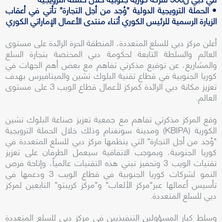
• الحملة الترويجية الدولية "وُجد من أجل التجارة" تأتي في أعقاب
الزيارة الرسمية للرئيس الكوري أثناء منتدى الأعمال الإماراتي الكوري
أعلن مركز دبي للسلع المتعددة، المنطقة الحرة الرائدة على مستوى
العالم والسلطة التابعة لحكومة دبي المختصة بتجارة السلع
والمشاريع، عن توقيع مذكرتي تفاهم مع بعض أهم الجهات في
كوريا الجنوبية في قطاع تقنية البلوك تشين والميتافيرس بهدف
تعزيز مكانة دبي الرائدة كمركز لأعمال قطاع الويب 3 على مستوى
العالم.
وقع المركز مذكرتي تفاهم مع جمعية تعزيز صناعة البلوك تشين
الكورية (KBIPA) ومدينة سونغنام وذلك خلال الحملة الترويجية
"وُجد من أجل التجارة" التي ينظمها مركز دبي للسلع المتعددة في
كوريا الجنوبية، وبموجب الاتفاقية سيعمل الطرفان على تعزيز
تقنيات الويب 3 وتحفيز تبني هذه التقنيات عالمياً، وإتاحة فرص
النمو لشركات كوريا الجنوبية في قطاع الويب 3 ودعمها في
تأسيس أعمالها عبر"مركز الألعاب" و"مركز كريبتو" التابعين لمركز
دبي للسلع المتعددة.
وسلط كبار المسؤولين التنفيذيين في مركز دبي للسلع المتعددة