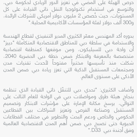
حرص الهيئة على المضي في تعزيز الدور الريادي لحكومة دبي،
والتوسع في استخدام تكنولوجيا النقل ذاتي القيادة على كل
المستويات، حيث خُصص 2 مليون دولار أمريكي للشركات الرائدة،
و300 ألف دولار لفئة المؤسسات الأكاديمية المحلية."
بدوره أكد المهندس معمّر الكثيري المدير التنفيذي لقطاع الهندسة
والاستدامة في سلطة دبي للمناطق الاقتصادية المتكاملة "دييز"
أن واحة دبي للسيليكون، ومن موقعها كمنطقة اقتصادية
متخصصة بالمعرفة والابتكار ضمن خطة دبي الحضرية 2040،
شكلت منذ تأسيسها مختبراً مفتوحاً لأحدث تقنيات مدن
ومجتمعات المستقبل الذكية التي تعزز ريادة دبي ضمن المدن
الأذكى على مستوى العالم.
وأضاف الكثيري: "تحدي دبي للتنقّل ذاتي القيادة الذي تنظمه
بنجاح هيئة طرق ومواصلات دبي في الواحة للعام الثالث على
التوالي، يرسخ مكانة الإمارة على مؤشرات الابتكار وتصميم
المستقبل وصناعة الفرص وتعزيز الشراكات بين القطاعين
الحكومي والخاص ودعم البحث والتطوير في مختلف القطاعات
الحيوية حتى تصبح دبي ضمن أهم المدن الاقتصادية العالمية
وفق أجندة دبي D33."