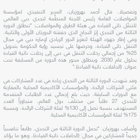
وتفصيلا، قال أحمد بهروزيان، المدير التنفيذي لمؤسسة
المواصلات العامة رئيس اللجنة المنظِّمة لتحدي دبي العالمي
للتنقّل ذاتي القيادة في هيئة الطرق والمواصلات: "تنطلق الدورة
الثالثة من التحدي إثرَ النجاح الذي حققته الدورتان الأولى والثانية،
وفي إطار جهود الهيئة لتعزيز الدور الريادي لإمارة دبي في مجال
التنقل ذاتي القيادة، وحرصها على تجسيد رؤية الحكومة بتحويل
25% من إجمالي رحلات التنقل في دبي إلى رحلات ذاتية القيادة
بحلول عام 2030. وينطلق محور هذه الدورة من المسابقة تحت
عنوان: (الحافلات ذاتية القيادة)."
وقد شهدت الدورة الثالثة من التحدي زيادة في عدد المشاركات في
فئتي الشركات الرائدة، والمؤسسات الأكاديمية المحلية بالمقارنة
مع الدورات السابقة، حيث بلغ إجمالي عدد الطلبات المتقدمة
للتحدي 27 طلباً من مختلف دول العالم، متجاوزاً العدد
المستهدف بنسبة تصل إلى 130% لفئة الشركات الرائدة، وبنسبة
175% لفئة المؤسسات الأكاديمية المحلية.
وأضاف بهروزيان: "تحمل الدورة الثالثة من التحدي، طابعاً تنافسياً
جديداً للمشاركين في مجال: (الحافلات ذاتية القيادة)، وهو ما يؤكد