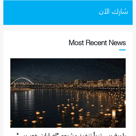
شارك الآن
Most Recent News
بلدية دبي تبدأ تنفيذ مشروع "إضاءات خور دبي"