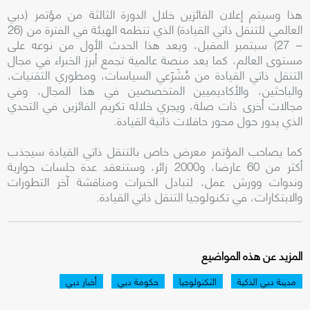
هذا وسيتم إعلان الفائزين خلال الدورة الثالثة من مؤتمر (دبي
العالمي للتنقل ذاتي القيادة) الذي تنظمه الهيئة في الفترة من (26
– 27) سبتمبر المقبل، ويعد هذا الحدث الأول من نوعه على
مستوى العالم، كما يعد منصة عالمية تجمع أبرز الخبراء في مجال
التنقل ذاتي القيادة من مُشَرّعي السياسات، ومطوري التقنيات،
والباحثين، والأكاديميين المتخصصين في هذا المجال، وفي
مجالات أخرى ذات صلة، ويجري خلاله تكريم الفائزين في التحدي
الذي يدور حول محور حافلات ذاتية القيادة.
كما يصاحب المؤتمر معرض خاص بالتنقل ذاتي القيادة سيجذب
أكثر من 60 عارضا، و2000 زائر، وستنعقد عدة جلسات حوارية
وندوات وورش عمل، لتبادل الخبرات ومناقشة آخر التطورات
والابتكارات، في تكنولوجيا التنقل ذاتي القيادة.
المزيد عن هذه المواضيع
مدينة دبي الذكية
التكنولوجيا
حكومة دبي
أخبار دبي