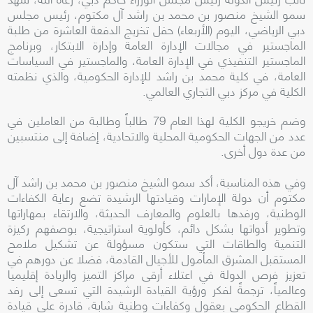
سمو الشيخ منصور بن محمد بن راشد آل مكتوم، رئيس مجلس
دبي الرياضي، اليوم (الأربعاء) حفل تخريج الدفعة العاشرة من طلبة
الماجستير في مجالات الإدارة العامة وإدارة الابتكار، وبرنامج
الماجستير التنفيذي في الإدارة العامة، والماجستير في السياسات
العامة، في كلية محمد بن راشد للإدارة الحكومية، والذي نظمته
الكلية في مركز دبي التجاري العالمي.
وضم خريجو الكلية لهذا العام 79 طالباً وطالبة من العاملين في
عدد من الجهات الحكومية المحلية والاتحادية، إضافة إلى منتسبين
من عدة دول أخرى.
وفي هذه المناسبة، أكد سمو الشيخ منصور بن محمد بن راشد آل
مكتوم أن دولة الإمارات وقيادتها الرشيدة تضع رعاية الكفاءات
الوطنية، ورفدها بالعلوم والمعارف الحديثة، والارتقاء بمهاراتها
وتطوير أدواتها بشكل دائم، كأولوية استراتيجية، بوصفهم ركيزة
التنمية والطاقات التي ستكون مسؤولة عن تشكيل ملامح
المستقبل المشرق المأمول للأجيال القادمة، فضلا عن دورهم في
تعزيز فرص الدولة في اعتلاء أرقى مراكز التميز والريادة إقليميا
وعالمياً، ترجمةً لفكر ورؤية القيادة الرشيدة التي تسعى إلى رفد
القطاع الحكومي بعقول وكفاءات وطنية شابة، قادرة على قيادة