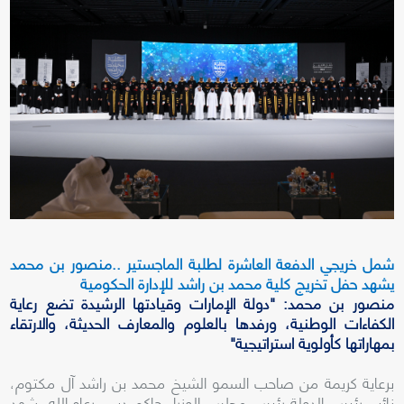
شمل خريجي الدفعة العاشرة لطلبة الماجستير ..منصور بن محمد
يشهد حفل تخريج كلية محمد بن راشد للإدارة الحكومية
منصور بن محمد: "دولة الإمارات وقيادتها الرشيدة تضع رعاية
الكفاءات الوطنية، ورفدها بالعلوم والمعارف الحديثة، والارتقاء
بمهاراتها كأولوية استراتيجية"
برعاية كريمة من صاحب السمو الشيخ محمد بن راشد آل مكتوم،
نائب رئيس الدولة رئيس مجلس الوزراء حاكم دبي، رعاه الله، شهد