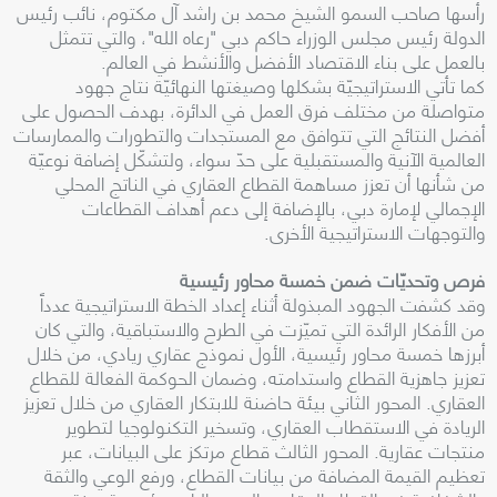
رأسها صاحب السمو الشيخ محمد بن راشد آل مكتوم، نائب رئيس
الدولة رئيس مجلس الوزراء حاكم دبي "رعاه الله"، والتي تتمثل
بالعمل على بناء الاقتصاد الأفضل والأنشط في العالم.
كما تأتي الاستراتيجيّة بشكلها وصيغتها النهائيّة نتاج جهود
متواصلة من مختلف فرق العمل في الدائرة، بهدف الحصول على
أفضل النتائج التي تتوافق مع المستجدات والتطورات والممارسات
العالمية الآنية والمستقبلية على حدّ سواء، ولتشكّل إضافة نوعيّة
من شأنها أن تعزز مساهمة القطاع العقاري في الناتج المحلي
الإجمالي لإمارة دبي، بالإضافة إلى دعم أهداف القطاعات
والتوجهات الاستراتيجية الأخرى.
فرص وتحديّات ضمن خمسة محاور رئيسية
وقد كشفت الجهود المبذولة أثناء إعداد الخطة الاستراتيجية عدداً
من الأفكار الرائدة التي تميّزت في الطرح والاستباقية، والتي كان
أبرزها خمسة محاور رئيسية، الأول نموذج عقاري ريادي، من خلال
تعزيز جاهزية القطاع واستدامته، وضمان الحوكمة الفعالة للقطاع
العقاري. المحور الثاني بيئة حاضنة للابتكار العقاري من خلال تعزيز
الريادة في الاستقطاب العقاري، وتسخير التكنولوجيا لتطوير
منتجات عقارية. المحور الثالث قطاع مرتكز على البيانات، عبر
تعظيم القيمة المضافة من بيانات القطاع، ورفع الوعي والثقة