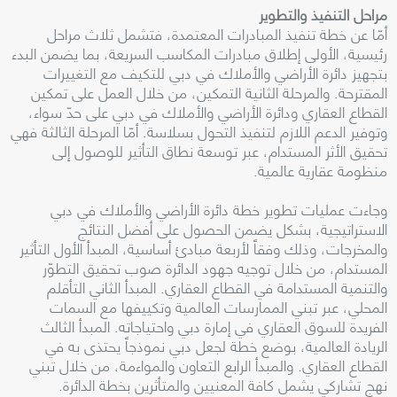
مراحل التنفيذ والتطوير
أمّا عن خطة تنفيذ المبادرات المعتمدة، فتشمل ثلاث مراحل
رئيسية، الأولى إطلاق مبادرات المكاسب السريعة، بما يضمن البدء
بتجهيز دائرة الأراضي والأملاك في دبي للتكيف مع التغييرات
المقترحة. والمرحلة الثانية التمكين، من خلال العمل على تمكين
القطاع العقاري ودائرة الأراضي والأملاك في دبي على حدّ سواء،
وتوفير الدعم اللازم لتنفيذ التحول بسلاسة. أمّا المرحلة الثالثة فهي
تحقيق الأثر المستدام، عبر توسعة نطاق التأثير للوصول إلى
منظومة عقارية عالمية.
وجاءت عمليات تطوير خطة دائرة الأراضي والأملاك في دبي
الاستراتيجية، بشكل يضمن الحصول على أفضل النتائج
والمخرجات، وذلك وفقاً لأربعة مبادئ أساسية، المبدأ الأول التأثير
المستدام، من خلال توجيه جهود الدائرة صوب تحقيق التطوّر
والتنمية المستدامة في القطاع العقاري. المبدأ الثاني التأقلم
المحلي، عبر تبني الممارسات العالمية وتكييفها مع السمات
الفريدة للسوق العقاري في إمارة دبي واحتياجاته. المبدأ الثالث
الريادة العالمية، بوضع خطة لجعل دبي نموذجاً يحتذى به في
القطاع العقاري. والمبدأ الرابع التعاون والمواءمة، من خلال تبني
نهج تشاركي يشمل كافة المعنيين والمتأثرين بخطة الدائرة.