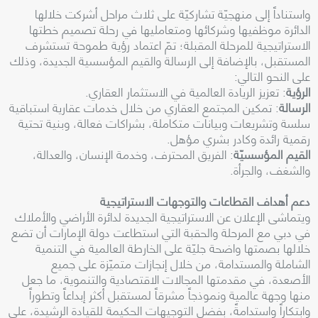
واستناداً إلى منهجيّة تشاركيّة على ثلاث مراحل أشركت خلالها
الدائرة موظفيها وشركائها ومتعامليها في رحلة تصميم خطتها
الاستراتيجية للمرحلة المقبلة؛ تمّ اعتماد رؤية طموحة تستشرف
المستقبل، بالإضافة إلى الرسالة والقيم المؤسسية الجديدة، وذلك
على النحو التالي:
الرؤية
: تعزيز الريادة العالمية في الاستثمار العقاري.
الرسالة
: تمكين المجتمع العقاري من خلال خدمات عقارية استباقية
سلسة وتشريعات وبيانات متكاملة، بشراكات فعالة، وبنية تحتية
رقمية رائدة وكادر بشري مؤهل.
القيم المؤسسيّة
: الفريق المحترف، وخدمة الإنسان، والعدالة،
والشغف، والجرأة.
دعم أهداف القطاعات والتوجهات الاستراتيجية
ويتماشى الإعلان عن الاستراتيجية الجديدة لدائرة الأراضي والأملاك
في دبي مع المرحلة والحقبة التي استطاعت دولة الإمارات أن تضع
خلالها بصمتها واضحة جليّة على الخارطة العالمية في التنمية
الشاملة والمستدامة، من خلال إنجازات متميّزة على جميع
الأصعدة، في مقدمتها المجالات الاقتصادية والتنموية، ما جعل
منها وجهة عالمية ونموذجاً مشرقاً لمستقبل أكثر إبداعاً وتطوراً
وابتكاراً واستدامةً، بفضل التوجيهات الحكيمة للقيادة الرشيدة، على