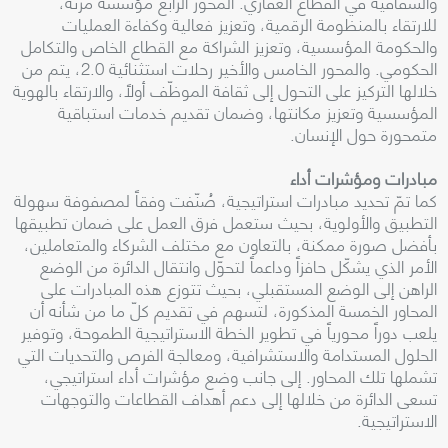
والشفافية في القطاع العقاري. المحور الرابع مؤسسة مرنة،
للارتقاء بالمنظومة الرقمية، وتعزيز فعالية وكفاءة العمليات
والحكومة المؤسسية، وتعزيز الشراكة مع القطاع الخاص والتكامل
الحكومي. والمحور الخامس والأخير رحلات استثنائية 2.0، يتم من
خلالها التركيز على التحول إلى ثقافة الموظّف أولاً، والارتقاء بالهوية
المؤسسية وتعزيز مكانتها، وضمان تقديم خدمات استباقية
متمحورة حول الإنسان.
مبادرات ومؤشرات أداء
كما تمّ تحديد مبادرات استراتيجية، صُنّفت وفقاً لمصفوفة سهولة
التطبيق والأولوية، بحيث ستعمل فرق العمل على ضمان تطبيقها
بأفضل صورة ممكنة، بالتعاون مع مختلف الشركاء والمتعاملين،
الأمر الذي يشكّل حافزاً وداعماً لتحوّل وانتقال الدائرة من الوضع
الراهن إلى الوضع المستقبلي، بحيث تتوزع هذه المبادرات على
المحاور الخمسة المذكورة، لتسهم في تقديم كلّ ما من شأنه أن
يلعب دوراً محورياً في تطوير الخطة الاستراتيجية الطموحة، وتوفير
الحلول المستدامة والاستشرافية، ومعالجة الفرص والتحديات التي
تشملها تلك المحاور. إلى جانب وضع مؤشرات أداء استراتيجي،
تسعى الدائرة من خلالها إلى دعم أهداف القطاعات والتوجهات
الاستراتيجية.