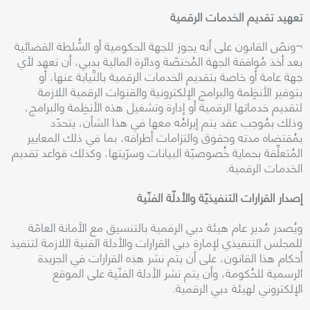
تعهيد تقديم الخدمات الرقمية
¬
ونصّ القانون على أنه يجوز للجهة الحكومية أو السُّلطة القضائية
بعد أخذ مُوافقة الجهة المُختصّة ودائرة المالية بدبي، أن تعهد لأي
جهة عامة أو خاصة بتقديم الخدمات الرقمية بالنِّيابة عنها، أو
بتوفير الأنظِمة والبرامج الإلكترونية والقنوات الرقمية اللازمة
لتقديم خدماتها الرقمية أو إدارة وتشغيل هذه الأنظِمة والبرامج،
وذلك بمُوجب عقد يتم إبرامُه معها في هذا الشأن، يتحدّد
بمُقتضاه مدته وحقوق والتزامات أطرافه، بما في ذلك المعايير
المُتعلِّقة بحماية خُصوصيّة البيانات وسرّيتها، وكذلك قواعد تقديم
الخدمات الرقمية
.
إصدار القرارات التنفيذيّة والأدلّة الفنّية
ويُصدر مُدير عام هيئة دبي الرقمية بالتنسيق مع الأمانة العامّة
للمجلس التنفيذي لإمارة دبي القرارات والأدلة الفنية اللازمة لتنفيذ
أحكام هذا القانون، على أن يتم نشر هذه القرارات في الجريدة
الرسمية للحُكومة، وأن يتم نشر الأدلة الفنّية على الموقع
الإلكتروني لهيئة دبي الرقمية
.