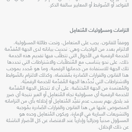
القواعد أو الضّوابط أو المعايير سالفة الذكر
.
التزامات ومسؤوليات المُتعامِل
ووفقاً للقانون، يجب على المتعامل، وتحت طائلة المسؤولية،
الالتزام بعدد من الواجبات وهي: تحديث بياناته لدى الجهة المُقدِّمة
للخدمة الرقمية في الأحوال التي تتطلّب فيها تقديم هذه الخدمة
ذلك، على نحو يتناسب مع المُتطلّبات والاشتراطات التي تحددها
تلك الجهة للاستفادة من خدماتها الرقمية، وما هو مُحدد بموجب
هذا القانون والقرارات الصّادرة بمُقتضاه، وكذلك الالتزام بالضّوابط
والاشتراطات التي تُحدِّدها الجهة المُقدِّمة للخدمة الرقميّة،
والمُعتمدة من الجهة المُختصّة، على أن لا تتحمّل الجهة المُقدِّمة
للخدمة الرقمية أي مسؤولية تجاه المُتعامِل أو الغير نتيجة أي ضرر
قد يلحق بهم بسبب عدم تقيُّد المُتعامِل أو إخلاله بأي من التزاماته
المنصوص عليها في هذا القانون والقرارات الصّادرة بمُوجبه
والتشريعات السارية في الإمارة، ويكون المُتعامِل وحده هو
المسؤول مدنياً وجزائياً وإدارياً عند الاقتضاء عن كل الأضرار الناشئة
عن ذلك الإخلال
.