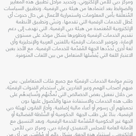
ومركز دبي للأمن الإلكتروني، وتحديد مراحل تطبيق هذه المعايير
والضوابط بعد اعتمادها من هيئة دبي الرقمية، وتطبيق السياسات
المُتعلِّقة بأمن المعلومات واستمرارية الأعمال في حال حدوث أي
عُطل للخدمات الرقمية التي تقدمها، وتبنّي وتطبيق الأنظمة
الإلكترونية المُعتمدة من هيئة دبي الرقمية، التي تهدف إلى دعم
تقديم الخدمات الرقمية وتطويرها بشكل موحّد على مستوى
الإمارة، وتوفير الخدمات الرقميّة باللغتين العربية والإنجليزية وأي
لغة أخرى تُحدِّدها الجهة المُقدِّمة للخدمات الرقمية، مع الأخذ بعين
الاعتبار اللغة التي يُفضِّلها المتعامل من بين اللغات المتوفرة
.
وتتم مواءمة الخدمات الرقميّة مع جميع فئات المتعاملين، بمن
فيهم أصحاب الهمم وغير القادرين على استخدام القنوات الرقميّة،
من خلال تفعيل بعض الخصائص التي تُمكِّنهُم وتُساعِدهُم على
طلب هذه الخدمات والاستفادة منها والحُصول عليها دون
تحميلهم أي رسوم أو أعباء مالية إضافية، وأجاز القانون لهيئة دبي
الرقمية، بناءً على طلب الجهة الحكومية أو السُّلطة القضائية أو
الجهة غير الحكومية المُقدِّمة للخدمة الرقمية، وبعد التنسيق مع
الأمانة العامة للمجلس التنفيذي لإمارة دبي، ومركز دبي للأمن
الإلكتروني، استثناء هذه الجهة، بشكل دائم أو مُؤقّت، من أي من