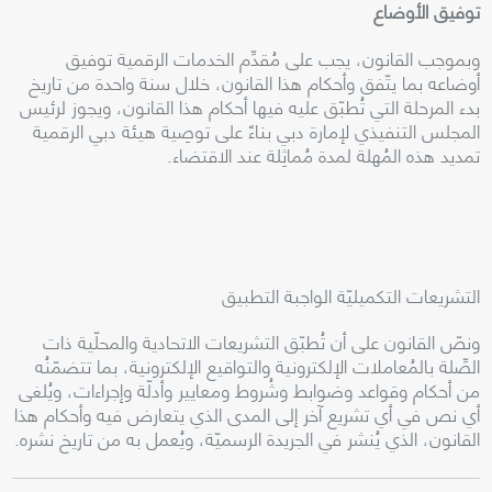
توفيق الأوضاع
وبموجب القانون، يجب على مُقدِّم الخدمات الرقمية توفيق
أوضاعه بما يتّفق وأحكام هذا القانون، خلال سنة واحدة من تاريخ
بدء المرحلة التي تُطبّق عليه فيها أحكام هذا القانون، ويجوز لرئيس
المجلس التنفيذي لإمارة دبي بناءً على توصِية هيئة دبي الرقمية
تمديد هذه المُهلة لمدة مُماثِلة عند الاقتضاء
.
التشريعات التكميليّة الواجبة التطبيق
ونصّ القانون على أن تُطبّق التشريعات الاتحادية والمحلّية ذات
الصِّلة بالمُعاملات الإلكترونية والتواقيع الإلكترونية، بما تتضمّنُه
من أحكام وقواعد وضوابط وشُروط ومعايير وأدلّة وإجراءات، ويُلغى
أي نص في أي تشريع آخر إلى المدى الذي يتعارض فيه وأحكام هذا
القانون، الذي يُنشر في الجريدة الرسميّة، ويُعمل به من تاريخ نشره
.