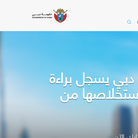
ه دبي يسجل براءة
 استخلاصها من
رك الآن