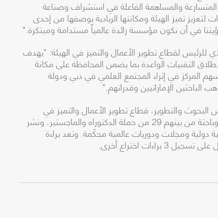
ات المتسارعة والمساهمة الفاعلة في استشراف وصناعة
 لتعزيز تميز الهيئة ومكانتها الريادية بوصفها من إحدى
تنا في أن نكون مؤسسة رائدة عالمياً مستدامة ومبتكرة."
ذي للرئيس لقطاع تطوير الأعمال والتميز في الهيئة: "يهدف
طلاق التقنيات الواعدة بما يضمن المحافظة على مكانة
سهم المركز في إثراء المجتمع العلمي في دبي ودولة
 الباحثين الإماراتيين وقدراتهم."
يس البحوث والتطوير، قطاع تطوير الأعمال والتميز في
الهيئة، إلى أن مركز البحوث والتطوير يضم 43 باحثاً وباحثة من بينهم 29 من حملة الدكتوراه والماجستير، ونشر
مؤتمرات علمية دولية ومجلات ودوريات عالمية محكّمة. وتعد براءة
راءات اختراع أخرى.