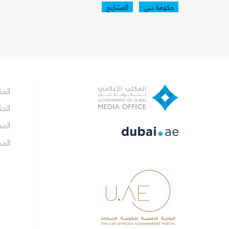
حكومة دبي
المشاريع
الم
الح
الم
الم