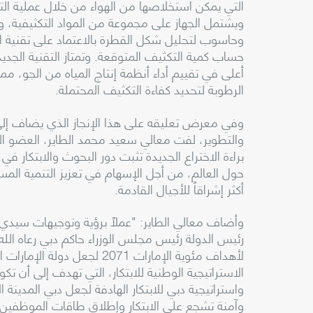
التي يمكن استخلاصها من الهواء من خلال عملية التكثي
ويشتمل الجهاز على مجموعة من المواد التكثيفية، و
وحاسوب لتحليل شكل القطرة بالاعتماد على تقنية ال
حساب كمية التكثيف المتوقعة. وتمتاز التقنية الجدي
أعلى في تقييم أداء أنظمة إنتاج المياه من الجو، 
الرطوبة لتحديد كفاءة التكثيف المحتملة.
وفي معرض تعليقه على هذا الإنجاز الذي يضاف إلى ا
والتطوير، لفت معالي سعيد محمد الطاير، العضو المن
براءة الاختراع الجديدة تثبت دور البحوث والابتكار 
حول العالم، من أجل الإسهام في تعزيز التنمية الم
أكثر إشراقاً للأجيال القادمة.
وأضاف معالي الطاير: "عملاً برؤية وتوجيهات سيد
رئيس الدولة رئيس مجلس الوزراء حاكم دبي رعاه الله،
لأهداف مئوية الإمارات 2071 ل
الاستراتيجية الوطنية للابتكار، التي تهدف إلى أن تكون
واستراتيجية دبي للابتكار الهادفة لجعل دبي المدينة ال
وآمنة تشجع على الابتكار وإطلاق طاقات الموظفين