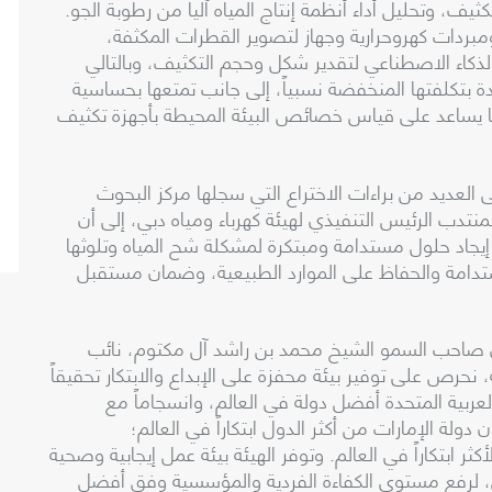
ف، وتحليل أداء أنظمة إنتاج المياه آلياً من رطوبة الجو.
مبردات كهروحرارية وجهاز لتصوير القطرات المكثفة،
ذكاء الاصطناعي لتقدير شكل وحجم التكثيف، وبالتالي
دة بتكلفتها المنخفضة نسبياً، إلى جانب تمتعها بحساسية
مما يساعد على قياس خصائص البيئة المحيطة بأجهزة تكثيف
لعديد من براءات الاختراع التي سجلها مركز البحوث
تدب الرئيس التنفيذي لهيئة كهرباء ومياه دبي، إلى أن
في إيجاد حلول مستدامة ومبتكرة لمشكلة شح المياه وتلوثها
ستدامة والحفاظ على الموارد الطبيعية، وضمان مستقبل
ي صاحب السمو الشيخ محمد بن راشد آل مكتوم، نائب
 نحرص على توفير بيئة محفزة على الإبداع والابتكار تحقيقاً
جعل دولة الإمارات العربية المتحدة أفضل دولة في العالم، وانسجاماً مع
 دولة الإمارات من أكثر الدول ابتكاراً في العالم؛
أكثر ابتكاراً في العالم. وتوفر الهيئة بيئة عمل إيجابية وصحية
، لرفع مستوى الكفاءة الفردية والمؤسسية وفق أفضل