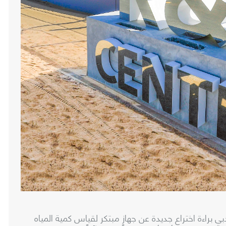
دبي براءة اختراع جديدة عن جهازٍ مبتكر لقياس كمية المياه