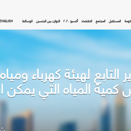
كومة
المستقبل
المجتمع
الاقتصاد
أكسبو ٢٠٢٠
التوازن بين الجنسين
الوسائط
ENGLISH
 التابع لهيئة كهرباء وميا
س كمية المياه التي يمكن
شا