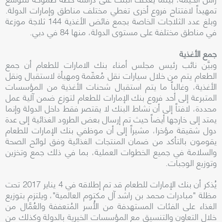
تمهيداً لافتتاح فروع أخرى تغطي مختلف مناطق وإمارات الدولة.
وبلغ عدد الثلاجات الخاصة بجمع فائض الأغذية 144 ثلاجة موزعة
في مناطق مختلفة على مستوى الدولة، منها 84 في دبي.
جمع الأغذية
وبيَّن نائب رئيس مجلس أمناء بنك الامارات للطعام أن جمع
الطعام يتم من خلال سيارات نقل مُعقّمة ومهيأة لاستقبال ونقل
الأغذية، وغالباً ما يتم استقبال شحنات الأغذية من المؤسسات
المتبرعة إلى أحد فروع بنك الإمارات للطعام لتوزع ضمن آلية عمل
محددة، لافتاً إلى أن نشاط البنك لا يقتصر فقط داخل الدولة وإنما
يمتد إلى خارجها أيضاً حيث تم إرسال بعض الطرود الغذائية إلى عدة
دول شقيقة مؤخرا، مشيراً إلى أن موظفي بنك الإمارات للطعام
يقومون بالتأكد من ضمان المنتجات الغذائية وفق لوائح الصحة
والسلامة في جميع الخطوات العملية، بما في ذلك جمع وتخزين
وتوزيع الوجبات.
يُذكر أن بنك الإمارات للطعام قد تم إطلاقه في 4 يناير 2017 تحت
مظلة "مبادرات محمد بن راشد آل مكتوم العالمية"، ويلتزم بتوزيع
الغذاء على الفئات المستهدفة من الأُسر المُتعففة والعُمَّال من
خلال التعاون والتنسيق مع المؤسسات الخيرية بالدولة وكذلك من