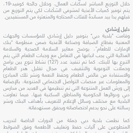
خلال التوزيع المباشر لسكنات العمال، وخلال جائحة كوفيد-19،
يتم توفير كميات الأغذية لمشرفي السَكَنات لكي يتم التوزيع من
قبلهم يدا بيد مساندةً للفئات المحتاجة والمتعثرة من المستفيدين.
دليل إرشادي
وقامت "بلدية دبي" بتوفير دليل إرشادي للمؤسسات والجهات
المعنية بقطاع الضيافة وصناعة الأغذية ضمن منظومة “بنك
الإمارات للطعام”، يوضح معايير السلامة الصحية والسلامة
الغذائية التي يجب اتباعها في التعامل مع وجبات الطعام التي يتم
التبرع بها للبنك. كما تم تنفيذ عدد (127) نشاط تنوع بين برامج
وحملات التوعوية والتثقيف في مجال تقليل هدر الطعام
والاستفادة من فائض الطعام وحفظ النعمة ونشر تلك المبادئ
والمعلومات عبر منصات التواصل الاجتماعي المتنوعة، بالإضافة
إلى ورش العمل المتنوعة التي تم تنظيمها في العديد من مدارس
دبي ودوائرها الحكومية والمناطق السكنية فيها، فيما تعاونت
البلدية مع مختلف وسائل الإعلام للتعريف بأهداف البنك ونشر
رسالته على نحو يدعم اختصاصاته ويحقق مستهدفاته.
كما نظمت بلدية دبي جملة من الدورات الخاصة لتدريب
المتطوعين على آليات حفظ وتغليف الأطعمة وفق الضوابط
والشروط المحددة، والمشاركة في توزيع وجبات الطعام على