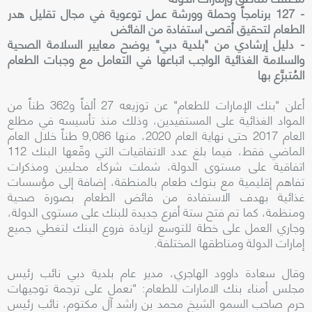
- 127 برنامجاً وحملة وورشة عمل توعوية في مجال تقليل هدر
الطعام لتحقيق أقصى استفادة من الفائض
- دليل إرشادي من "بلدية دبي" يوضح معايير السلامة الصحية
والسلامة الغذائية الواجب اتباعها في التعامل مع وجبات الطعام
المُتبرَّع بها
أعلن "بنك الإمارات للطعام" عن توزيعه 27 ألفاً و362 طناً من
المواد الغذائية على المستفيدين، وذلك منذ تأسيسه في مطلع
العام 2017 حتى نهاية العام 2020، منها 9,086 طناً خلال العام
الماضي فقط، فيما بلغ عدد الاتفاقيات التي وقّعها البنك 112
اتفاقية على مستوى الدولة، شملت شركاء محليين ومذكرات
تفاهم إقليمية مع بنوك طعام بالمنطقة، إضافة إلى مؤسسات
غذائية بهدف الاستفادة من فائض الطعام بصورة صحية
ومنظمة، كما تم فتح ستة أفرع جديدة للبنك على مستوى الدولة،
وجاري العمل على خطة للتوسع لزيادة فروع البنك لتغطي جميع
إمارات الدولة ومناطقها المختلفة.
وقال سعادة داوود الهاجري، مدير عام بلدية دبي نائب رئيس
مجلس أمناء بنك الامارات للطعام: "نعمل على ترجمة توجيهات
حرم صاحب السمو الشيخ محمد بن راشد آل مكتوم، نائب رئيس