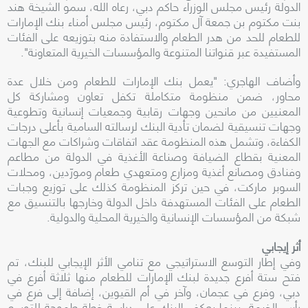
الدولة رئيس مجلس الوزراء حاكم دبي، رعاه الله، سمو الشيخة هند
بنت مكتوم بن جمعة آل مكتوم، رئيس مجلس أمناء بنك الإمارات
للطعام للحد من هدر الطعام والاستفادة منه بتوزيعه على الفئات
المستفيدة عبر قنواتنا المتنوعة والمؤسسات الخيرية المتعاونة".
وأضاف الهاجري: "يعمل بنك الإمارات للطعام ومن خلال عدة
محاور، ضمن منظومة متكاملة تكفل تعاون ومشاركة كل
المعنيين من مانحين وجهات رقابية وجمعيات إنسانية وتطوعية
وجهات تنسيقية لضمان تأدية البنك لرسالته السامية بأعلى درجات
الكفاءة، وتشمل هذه المنظومة عقد اتفاقات وشراكات مع الجهات
المعنية بقطاع الضيافة وصناعة الأغذية في الدولة من مطاعم
وفنادق ومصانع أغذية ومزارع ومتعهدي طعام ومورّدين، ومحلات
السوبر ماركت، في حين تركز المنظومة كذلك على توزيع وجبات
الطعام على الفئات المستهدفة داخل الدولة وخارجها بالتنسيق مع
شبكة من المؤسسات الإنسانية والخيرية المحلية والدولية.
أثر إيجابي
وفي إطار التوسع الاستراتيجي مع تنامي الأثر الإيجابي للبنك، تم
فتح ستة أفرع جديدة لبنك الإمارات للطعام منها ثلاثة أفرع في
دبي، وفرع في عجمان، وآخر في أم القيوين، إضافة إلى فرع في
رأس الخيمة، بينما يعكف البنك على دراسة خطة طموحة للتوسع