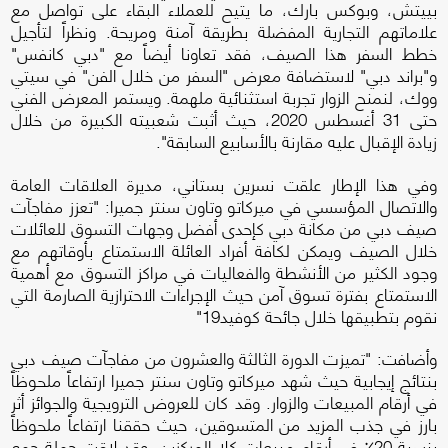
بييتش، وبوكس بارك، ما يتيح للعملاء البقاء على تواصل مع
علاماتهم التجارية المفضلة بطريقة آمنة ومريحة. ونظراً لتأجيل
خطط السفر هذا الصيف، فقد تعاونا أيضاً مع "دبي كانفس"
و"براند دبي" لاستضافة معرض "السفر من خلال الفن" في سيتي
ووك، لنمنح الزوار تجربة استثنائية ملهمة. ويستمر المعرض الفني
حتى 31 أغسطس 2020، حيث أثبت شعبيته الكبيرة من خلال
زيادة الإقبال عليه مقارنة بالأسابيع السابقة".
وفي هذا الإطار علقت نسرين بستاني، مديرة العلاقات العامة
والاتصال المؤسسي في ميركاتو وتاون سنتر جميرا: "تعزز مفاجآت
صيف دبي من مكانة دبي كإحدى أفضل وجهات التسوق للعائلات
خلال الصيف ويمكن لكافة أفراد العائلة الاستمتاع بأوقاتهم مع
وجود الكثير من الأنشطة والفعاليات في مراكز التسوق مع أهمية
الاستمتاع بفترة تسوق آمن حيث الإجراءات الاحترازية الصارمة التي
نقوم بتطبيقها خلال جائحة كوفيد19"
وأضافت: "تميزت الدورة الثالثة والعشرون من مفاجآت صيف دبي
بنتائج إيجابية حيث شهد ميركاتو وتاون سنتر جميرا ارتفاعاً ملحوظاً
في أرقام المبيعات والزوار. وقد كان للعروض الترويجية والجوائز أثر
بارز في جذب المزيد من المتسوقين، حيث حققنا ارتفاعاً ملحوظاً
بنسبة 20٪ في أرقام مبيعات كلا المركزين. وقد لاقت حملة جمع