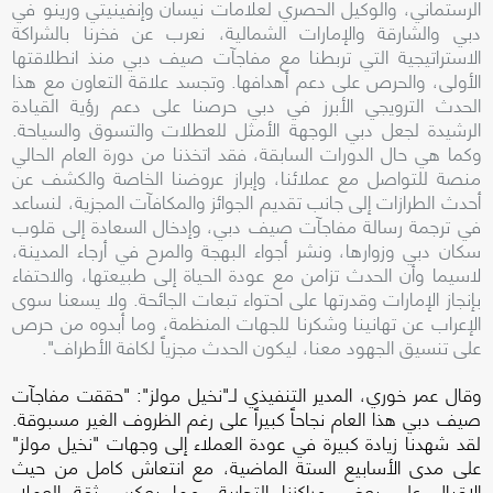
الرستماني، والوكيل الحصري لعلامات نيسان وإنفينيتي ورينو في
دبي والشارقة والإمارات الشمالية، نعرب عن فخرنا بالشراكة
الاستراتيجية التي تربطنا مع مفاجآت صيف دبي منذ انطلاقتها
الأولى، والحرص على دعم أهدافها. وتجسد علاقة التعاون مع هذا
الحدث الترويجي الأبرز في دبي حرصنا على دعم رؤية القيادة
الرشيدة لجعل دبي الوجهة الأمثل للعطلات والتسوق والسياحة.
وكما هي حال الدورات السابقة، فقد اتخذنا من دورة العام الحالي
منصة للتواصل مع عملائنا، وإبراز عروضنا الخاصة والكشف عن
أحدث الطرازات إلى جانب تقديم الجوائز والمكافآت المجزية، لنساعد
في ترجمة رسالة مفاجآت صيف دبي، وإدخال السعادة إلى قلوب
سكان دبي وزوارها، ونشر أجواء البهجة والمرح في أرجاء المدينة،
لاسيما وأن الحدث تزامن مع عودة الحياة إلى طبيعتها، والاحتفاء
بإنجاز الإمارات وقدرتها على احتواء تبعات الجائحة. ولا يسعنا سوى
الإعراب عن تهانينا وشكرنا للجهات المنظمة، وما أبدوه من حرص
على تنسيق الجهود معنا، ليكون الحدث مجزياً لكافة الأطراف".
وقال عمر خوري، المدير التنفيذي لـ"نخيل مولز": "حققت مفاجآت
صيف دبي هذا العام نجاحاً كبيراً على رغم الظروف الغير مسبوقة.
لقد شهدنا زيادة كبيرة في عودة العملاء إلى وجهات "نخيل مولز"
على مدى الأسابيع الستة الماضية، مع انتعاش كامل من حيث
الإقبال على بعض مراكزنا التجارية، مما يعكس ثقة العملاء