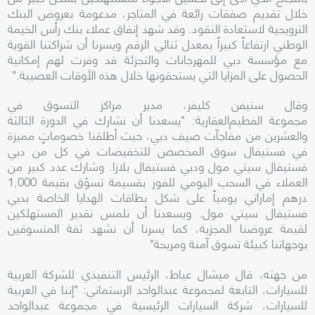
خلال تقديم صفقات رائعة في المتاجر، مدعومة بعروض البنك
الترويجية لاستعادة النقود. وقد شهد إنفاق عملاء بنك رأس الخيمة
الوطني ارتفاعاً كبيراً بمعدل ثنائي الرقم ويسرنا أن شراكتنا القوية
مع مؤسسة دبي للمهرجانات والتجزئة قد وفرت لهم إمكانية
الحصول على المزايا التي يستحقونها خلال هذه الأوقات العصيبة."
وقال ستيفن كليفر، مدير مراكز التسوق في
مجموعة الفطيم
العقارية
: "يسعدنا أن نشارك في الدورة الثالثة
والعشرين من مفاجآت صيف دبي، حيث أطلقنا خصوماتٍ مميزة
في فستيفال سوق المخصص للتخفيضات في كل من دبي
فستيفال سيتي مول ودبي فستيفال بلازا. وشارك عدد كبير من
العملاء في السحب اليومي للفوز بقسيمة تسوّق بقيمة 1,000
درهم إماراتي يومياً على شكل بطاقات الهدايا الخاصة بدبي
فستيفال سيتي مول. ويسعدنا أن نلمس تقدير المستهلكين
لقيمة عروضنا المجزية، كما يسرنا أن نشهد ثقة المتسوقين
بوجهاتنا كبيئة تسوق آمنة ومريحة"
من جهته، قال ميشال عياط، الرئيس التنفيذي للشركة العربية
للسيارات، التابعة لمجموعة عبدالواحد الرستماني: "إننا في العربية
للسيارات، شركة السيارات الرئيسية في مجموعة عبدالواحد