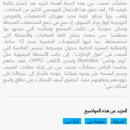
مفاجآت صيف دبي هذه السنة أهمية كبيرة بعد انتشار جائحة
كوفيد-19. لقد حقق هذا الاحتفال الموسمي الكثير من النجاحات،
ولعب دوراً يتجاوز كونه مجرد مهرجان للخصومات والعروض
الترويجية لزوار مركز التسوق، إذ نجح في جمع المجتمعات المحيطة
وشكل نموذجاً عن تكاتف المجتمع وتقاليده التي تشتهر بها
منطقتنا. نحن سعداء بنجاح كافة الفعاليات والأنشطة التي
استضفناها، بما فيها الخصومات الحصرية لمدة 12 ساعة،
والفعالية المميزة الخاصة بدخول موسوعة غينيس العالمية التي
أقيمت في "مول الإمارات"، إلى جانب الأنشطة الترفيهية مثل
"بوم بوكس"
BoomBox
وتحدي الألعاب
OPPO
، فقد ساهم
برنامجنا الخاص بمفاجآت صيف دبي في إحياء عطلات الصيف
ورسم البسمة على وجوه عملائنا. نتوجه بالشكر إلى شركائنا على
جهودهم وتعاونهم معنا، لتحقيق أسعد اللحظات على نطاقٍ واسع
لسكان دبي".
المزيد عن هذه المواضيع
السياحة
حكومة دبي
أخبار دبي