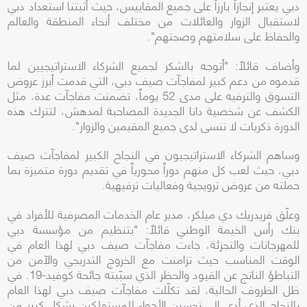
دبي يعتبر إنجازاً بارزاً على جميع المقاييس، حيث أثبتنا استعداد دبي
لاستقبال الزوار والعائلات من مختلف أنحاء المنطقة والعالم
والحفاظ على سلامتهم وصحتهم".
وأضاف قائلاً: "أتوجه بالشكر لجميع الشركاء الاستراتيجيين لما
قدموه من دعم كبير لمفاجآت صيف دبي، التي قدمت أبرز عروض
التسوق والترفيه على مدى 52 يوماً، تضمنت مفاجآت عدة، مثل
الكشف عن شخصية دانا الجديدة المصاحبة لمدهش، لتترك هذه
الدورة ذكريات لا تنسى لدى جميع المقيمين والزوار".
وساهم الشركاء الاستراتيجيون في النجاح الكبير لمفاجآت صيف
دبي، حيث لعب كل منهم دوراً محورياً في تقديم دورة متميزة بما
حملته من عروض ترويجية وفعاليات ترفيهية.
وعلّق فريدريك دي ميلكر، مدير عام الخدمات المصرفية للأفراد في
بنك رأس الخيمة الوطني قائلاً: "بتنظيم من مؤسسة دبي
للمهرجانات والتجزئة، جاءت مفاجآت صيف دبي لهذا العام في
الوقت المناسب حيث تزامنت مع الخروج التدريجي والآمن من
التباطؤ الناتج عن القيود والحظر الذي سبّبته جائحة كوفيد-19. في
ظل الظروف الحالية، لقد تكلّلت مفاجآت صيف دبي لهذا العام
بالنجاح الذي أدى إلى تحسين الأجواء للمستهلكين بشكل كبير من