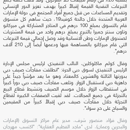
التبرعات النقدية القيمة إقبالاً كبيراً بهدف تعزيز الدور الإنساني
وتقديم المساعدات من قبل جميع أفراد المجتمع في دولة الإمارات
العربية المتحدة خلال جائحة كوفيد19، حيث ساهم كل متسوق
قام بالتسوق بمبلغ 100 درهم في المتاجر المشاركة في ميركاتو
وتاون سنتر جميرا بالتبرع بمبلغ درهم واحد من قيمة المشتريات
لصندوق الإمارات وطن الانسانية وقد وصل إجمالي قيمة التبرعات
التي قام ميركاتو بالمساهمة فيها ودعمها أيضاً إلى 210 آلاف
درهم".
وقال كولم ماكلوكلين، النائب التنفيذي لرئيس مجلس الإدارة
الرئيس التنفيذي لسوق دبي الحرة: "انطلقت مفاجآت صيف دبي
بدورتها الثالثة والعشرين كالمعتاد وهو ما يعد مؤشراً جيداً على
جاهزية دبي لاستقبال الزوار. وتلعب مفاجآت صيف دبي دوراً كبيراً
في استقطاب الزوار خلال موسم الصيف وتنشيط قطاع البيع
بالتجزئة في جميع المجالات. لقد لقيت الصفقات الكبيرة لقطاع
التجزئة خلال مفاجآت صيف دبي إقبالاً كبيراً من المقيمين
والسياح على حدٍ سواء".
وقال فؤاد منصور شرف، مدير عام مراكز التسوق (الإمارات
والبحرين وعمان)، لدى "ماجد الفطيم العقارية":
"اكتسب مهرجان