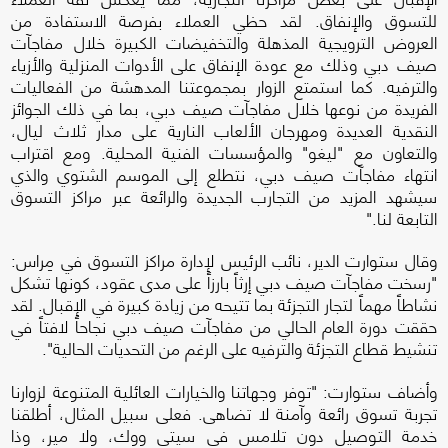
للتسوق والإنفاق. لقد حظي العملاء بفرصة الاستفادة من
العروض الترويجية المذهلة والتخفيضات الكبيرة خلال مفاجآت
صيف دبي وذلك مع عودة الإنفاق على الأدوات المنزلية والأزياء
والترفيه. كما استمتع الزوار بمجموعتنا المدهشة من الفعاليات
الفريدة من نوعها خلال مفاجآت صيف دبي، بما في ذلك الجوائز
النقدية العديدة ومهرجان الألعاب النارية على مدار ثلاث ليال،
والتعاون مع "ليغو" والمؤسسات الفنية المحلية. ومع اقتراب
انتهاء مفاجآت صيف دبي، نتطلع إلى الموسم الشتوي والذي
سيشهد المزيد من التجارب الجديدة والرائعة عبر مراكز التسوق
التابعة لنا."
وقال ستوارت الدير، نائب الرئيس لإدارة مراكز التسوق في مِراس:
"رسخت مفاجآت صيف دبي إرثاً بارزاً على مدى عقود، كونها تشكل
نشاطاً مهماً لتجار التجزئة بما تتيحه من زيادة كبيرة في الإقبال. لقد
حققت دورة العام الحالي من مفاجآت صيف دبي نجاحاً لافتاً في
تنشيط قطاع التجزئة والترفيه على الرغم من التحديات الحالية".
وأضاف ستوارت: "توفر وجهاتنا والخيارات العائلية المتنوعة لزوارنا
تجربة تسوق رائعة وآمنة لا تضاهى. فعلى سبيل المثال، أطلقنا
خدمة التوصيل دون تلامس في سيتي ووك، ولا مير، وذا