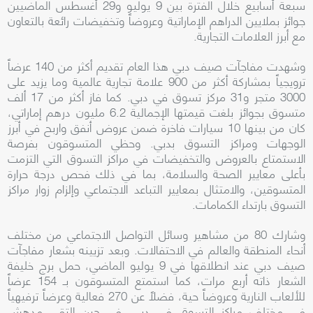
سبعة أسابيع خلال الفترة بين 9 يوليو و
29 أغسطس الماضيين
جوائز بملايين الدراهم الإماراتية وعروضاً وتخفيضات رائعة بالتعاون
مع أبرز العلامات التجارية.
وشهدت مفاجآت صيف دبي هذا العام تقديم أكثر من 140 عرضاً
ترويجياً بمشاركة أكثر من 900 علامة تجارية عالمية وما يزيد على
3000 متجر و31 مركز تسوق في دبي. كما فاز أكثر من 17 ألف
متسوق بجوائز بلغت قيمتها الإجمالية 6.2 مليون درهم إماراتي،
كان من بينها 10 سيارات فاخرة ضمن عروض أنفق واربح في أبرز
الوجهات ومراكز التسوق بدبي. وحظي المتسوقون بفرصة
الاستمتاع بالعروض والتخفيضات في مراكز التسوق التي التزمت
بأعلى معايير الصحة والسلامة، بما في ذلك فحص درجة حرارة
المتسوقين، والامتثال بمعايير التباعد الاجتماعي وإلزام زوار مراكز
التسوق بارتداء الكمامات.
وشارك 80 من مشاهير وسائل التواصل الاجتماعي من مختلف
أنحاء المنطقة والعالم في الاحتفالات. وبعد تزيينه بشعار مفاجآت
صيف دبي عند انطلاقها في 9 يوليو الماضي، حمل برج خليفة
الشعار ذاته أربع مرات، كما استمتع المتسوقون بـ 154 عرضاً
للألعاب النارية وعروضاً حية، فضلاً عن 270 فعالية وعرضاً ترفيهياً
في مختلف مراكز التسوق في دبي. في حين التقى مدهش