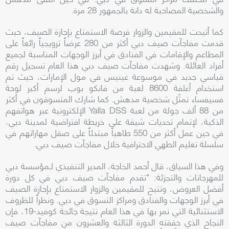
والشخصية المصاحبة له دانة بالجمهور 28 مرة.
كما أتيحت للمقيمين والزوار فرصة الاستمتاع بإجازة الصيف، حيث
قدمت مفاجآت صيف دبي أكثر من 280 عرضاً ترويجياً رائعاً على
المطاعم والإقامات في الفنادق في أبرز الوجهات المناسبة لجميع
أفراد العائلة. وشهدت مفاجآت صيف دبي هذا العام تسجيل رقم
قياسي جديد في موسوعة غينيس في مول الإمارات، حيث تم
استخدام أغلفة 8600 لعبة من فانكو بوب لرسم أكبر لوحة
فسيفساء تمثّل شخصية مدهش. كما شارك المتسوقون في أكثر
من 88 ألف جولة من لعبة
Yalla DSS
الإلكترونية عبر هواتفهم
الذكية، لإتمام تحديات شيقة على خريطة افتراضية لمدينة دبي،
في حين عمل أكثر من 550 طاهياً مبتدئاً على صقل مهاراتهم في
سلسلة تعليم الطهي الاحترافية خلال مفاجآت صيف دبي.
وفي هذا السياق، قال أحمد الخاجة، المدير التنفيذي لـمؤسسة دبي
للمهرجانات والتجزئة:
"تقدم مفاجآت صيف دبي في كل دورة
أفضل العروض، وتتيح للمقيمين والزوار الاستمتاع بإجازة الصيف
في أبرز الوجهات والفنادق ومراكز التسوق في دبي. ونظراً للظروف
الاستثنائية التي نمر بها في هذا العام نتيجة جائحة كوفيد-19، فإن
النجاح الذي حققته الدورة الثالثة والعشرون من مفاجآت صيف