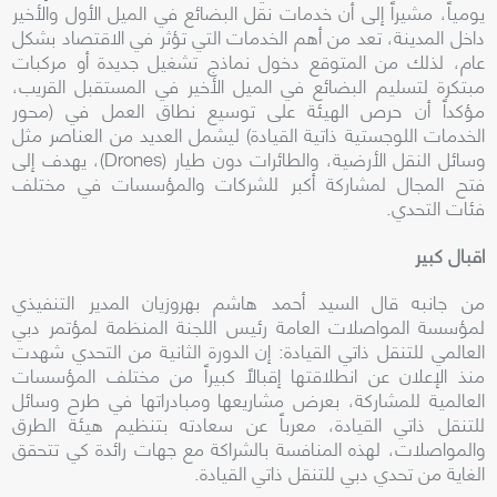
يومياً، مشيراً إلى أن خدمات نقل البضائع في الميل الأول والأخير
داخل المدينة، تعد من أهم الخدمات التي تؤثر في الاقتصاد بشكل
عام، لذلك من المتوقع دخول نماذج تشغيل جديدة أو مركبات
مبتكرة لتسليم البضائع في الميل الأخير في المستقبل القريب،
مؤكداً أن حرص الهيئة على توسيع نطاق العمل في (محور
الخدمات اللوجستية ذاتية القيادة) ليشمل العديد من العناصر مثل
وسائل النقل الأرضية، والطائرات دون طيار (
Drones
)، يهدف إلى
فتح المجال لمشاركة أكبر للشركات والمؤسسات في مختلف
فئات التحدي
.
ا
قبال كبير
من جانبه قال السيد أحمد هاشم بهروزيان المدير التنفيذي
لمؤسسة المواصلات العامة رئيس اللجنة المنظمة لمؤتمر دبي
العالمي للتنقل ذاتي القيادة: إن الدورة الثانية من التحدي شهدت
منذ الإعلان عن انطلاقتها إقبالاً كبيراً من مختلف المؤسسات
العالمية للمشاركة، بعرض مشاريعها ومبادراتها في طرح وسائل
للتنقل ذاتي القيادة، معرباً عن سعادته بتنظيم هيئة الطرق
والمواصلات، لهذه المنافسة بالشراكة مع جهات رائدة كي تتحقق
الغاية من تحدي دبي للتنقل ذاتي القيادة.