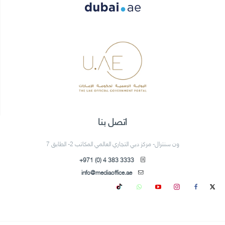
اتصل بنا
ون سنترال- مركز دبي التجاري العالمي المكاتب 2- الطابق 7
+971 (0) 4 383 3333
info@mediaoffice.ae