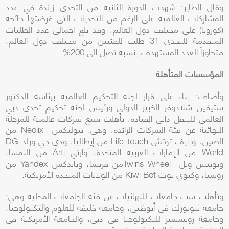
وقال الطاير: شهدت الدورة الثانية من التحدي زيادة في عدد
المشاركات العالمية على الرغم من التحديات التي فرضتها جائحة
(كورونا) على مختلف دول العالم، وقد
بلغ
اجمالي عدد الطلبات
المتقدمة للتحدي 31 طلب للفئتين من مختلف دول العالم،
متجاوزاً العدد المستهدف بنسبة تصل الى 200%.
المؤسسات المتأهلة
وأضاف: بناء على قرار لجنة التحكيم العالمية برئاسة
الدكتور
ستيفين شلادوفر الخبير الدولي ورئيس لجنة تحكيم تحدي
دبي
العالمي للتنقل ذاتي القيادة
،
تأهلت سبع شركات عالمية للمرحلة
النهائية عن فئة الشركات الرائدة، وهي: نيوليكس
Neolix
من
الصين، ولايف توتش
Life touch
من إيطاليا، ودي جي ورلد
DG
World
من الإمارات العربية المتحدة، وارتي
Arti
من النمسا،
وتوينس ويل
Twins Wheel
من فرنسا، وياندكس
Yandex
من
روسيا، وكيوي بوت
Kiwi Bot
من الولايات المتحدة الأمريكية.
وتأهلت ست جامعات للنهائيات عن
فئة الجامعات المحلية وهي:
جامعة نيويورك في أبوظبي، وجامعة خليفة للعلوم والتكنولوجيا،
وجامعة روتشستر للتكنولوجيا في دبي، والجامعة الأمريكية في