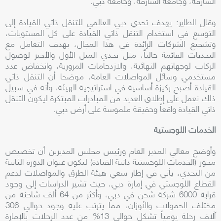
الشارقة، وجامعة الشارقة، وجامعة دبي.
وقال الطاير: يهدف تحدي دبي العالمي للتنقل ذاتي القيادة إلى
التوسع في استخدام التنقل ذاتي القيادة على كل المستويات،
وتشجيع الشركات الرائدة في هذا المجال، بهدف التعامل مع
التحديات القائمة حالياً، مثل تحدي الميل الأول والأخير لوصول
الركاب لوجهاتهم النهائية، والازدحامات المرورية، وانخفاض عدد
مستخدمي وسائل المواصلات العامة، موضحا أن التنقل ذاتي
القيادة أصبح ركيزة أساسية في استراتيجية الهيئة، وأنه في سبيل
ذلك نعمل على إطلاق العديد من المبادرات المبتكرة ليكون التنقل
ذاتي القيادة واقعاً وحقيقة ملموسة على أرض دبي.
الخدمات اللوجستية
وأوضح معالي المدير العام ورئيس مجلس المديرين أن تخصيص
محور (الخدمات اللوجستية ذاتية القيادة) ليكون عنوان الدورة الثانية
من التحدي، يأتي في إطار سعي هيئة الطرق والمواصلات لدعم
القطاع اللوجستي في إمارة دبي، حيث تشير الدراسات إلى وجود
قرابة 6000 شركة شحن في دبي، وأكثر من 64 ألف شاحنة من
مختلف الحمولات والأوزان، مما يترتب عليه وجود حوالي 306
آلاف رحلة يومياً تشكل حوالي 13% من عدد الرحلات بالإمارة